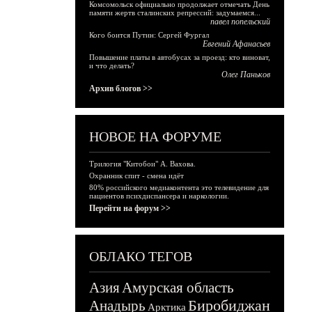
Комсомольск официально продолжает отмечать День
памяти жертв сталинских репрессий: задумаемся...
павел попельский
Кого боится Путин: Сергей Фургал
Евгений Афанасьев
Повышение платы в автобусах за проезд: кто виноват,
и что делать?
Олег Паньков
Архив блогов >>
НОВОЕ НА ФОРУМЕ
Трилогия "Китобои" А. Вахова.
Охранник спит - смена идёт
80% российского медиаконтента это телевидение для
пациентов психдиспансера и наркологии.
Перейти на форум >>
ОБЛАКО ТЕГОВ
Азия
Амурская область
Биробиджан
Анадырь
Арктика