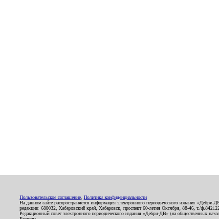
Пользовательское соглашение
,
Политика конфиденциальности
На данном сайте распространяется информация электронного периодического издания «Дебри-Д
редакции: 680032, Хабаровский край, Хабаровск, проспект 60-летия Октября, 88-46, т./ф.8421
Редакционный совет электронного периодического издания «Дебри-ДВ» (на общественных нач
Егорова