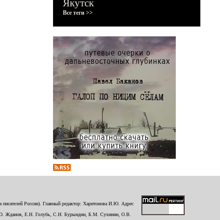
Якутск
Все теги >>
 писателей России). Главный редактор: Харитонова И.Ю. Адрес
Ю. Жданов, Е.Н. Голубь, С.Н. Бурындин, Б.М. Сухинин, О.В.