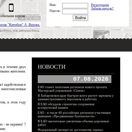
Имя:
Регистрация
Забыли пароль?
Пароль:
обильная версия
огия "Китобои" А. Вахова.
руйтесь, или авторизуйтесь.
НОВОСТИ
ь в течение двух
стными жителями.
07.08.2026
т задействован в
ЕАО станет пилотным регионом нового проекта
ь многочисленные
Мастерской управления «Сенеж»
В Хабаровском крае быстрее всего растут зарплаты у
административного персонала и рабочих
тна, в этом году
В ЕАО обсудили стратегию сохранения
исторической памяти
ЕАО - в числе 40 российских регионов-участников
кампании «Продвижение безопасности»
В ЕАО значительно увеличены объемы дорожных
о - не окраина! 7
работ
шин.
Федеральный эксперт по достоинству оценил