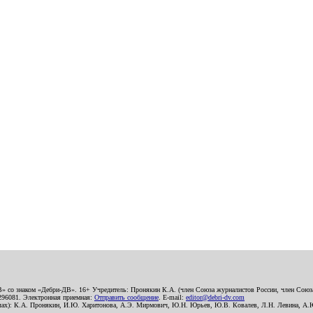
В» со знаком «Дебри-ДВ». 16+ Учредитель: Пронякин К.А. (член Союза журналистов России, член Союза
2296081. Электронная приемная:
Отправить сообщение
. E-mail:
editor@debri-dv.com
алах): К.А. Пронякин, И.Ю. Харитонова, А.Э. Мирмович, Ю.Н. Юрьев, Ю.В. Ковалев, Л.Н. Левина, А.