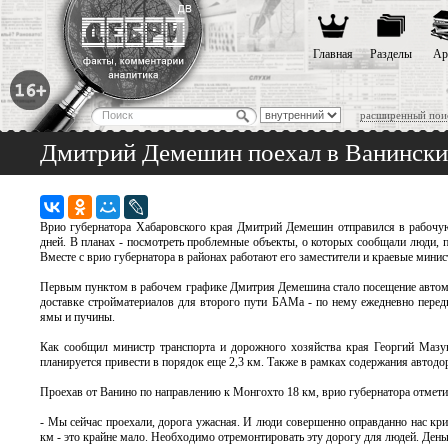
Главная
Разделы
Ар
расширенный пои
Дмитрий Демешин поехал в Ванински
Врио губернатора Хабаровского края Дмитрий Демешин отправился в рабочую 
дней. В планах - посмотреть проблемные объекты, о которых сообщали люди, 
Вместе с врио губернатора в районах работают его заместители и краевые минис
Первым пунктом в рабочем графике Дмитрия Демешина стало посещение автомо
доставке стройматериалов для второго пути БАМа - по нему ежедневно перед
ямы и пучины.
Как сообщил министр транспорта и дорожного хозяйства края Георгий Мазун
планируется привести в порядок еще 2,3 км. Также в рамках содержания авто
Проехав от Ванино по направлению к Монгохто 18 км, врио губернатора отметил
- Мы сейчас проехали, дорога ужасная. И люди совершенно оправданно нас крит
км - это крайне мало. Необходимо отремонтировать эту дорогу для людей. День