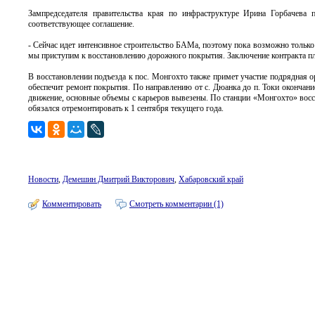
Зампредседателя правительства края по инфраструктуре Ирина Горбачева
соответствующее соглашение.
- Сейчас идет интенсивное строительство БАМа, поэтому пока возможно только
мы приступим к восстановлению дорожного покрытия. Заключение контракта пла
В восстановлении подъезда к пос. Монгохто также примет участие подрядная
обеспечит ремонт покрытия. По направлению от с. Дюанка до п. Токи окончан
движение, основные объемы с карьеров вывезены. По станции «Монгохто» восст
обязался отремонтировать к 1 сентября текущего года.
Новости
,
Демешин Дмитрий Викторович
,
Хабаровский край
Комментировать
Смотреть комментарии (1)