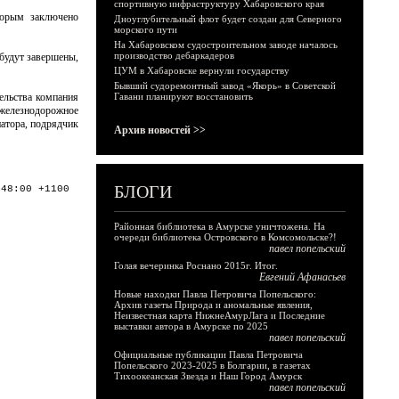
спортивную инфраструктуру Хабаровского края
торым заключено
Дноуглубительный флот будет создан для Северного
морского пути
На Хабаровском судостроительном заводе началось
производство дебаркадеров
 будут завершены,
ЦУМ в Хабаровске вернули государству
Бывший судоремонтный завод «Якорь» в Советской
ельства компания
Гавани планируют восстановить
 железнодорожное
натора, подрядчик
Архив новостей >>
БЛОГИ
:48:00 +1100
Районная библиотека в Амурске уничтожена. На
очереди библиотека Островского в Комсомольске?!
павел попельский
Голая вечеринка Роснано 2015г. Итог.
Евгений Афанасьев
Новые находки Павла Петровича Попельского:
Архив газеты Природа и аномальные явления,
Неизвестная карта НижнеАмурЛага и Последние
выставки автора в Амурске по 2025
павел попельский
Официальные публикации Павла Петровича
Попельского 2023-2025 в Болгарии, в газетах
Тихоокеанская Звезда и Наш Город Амурск
павел попельский