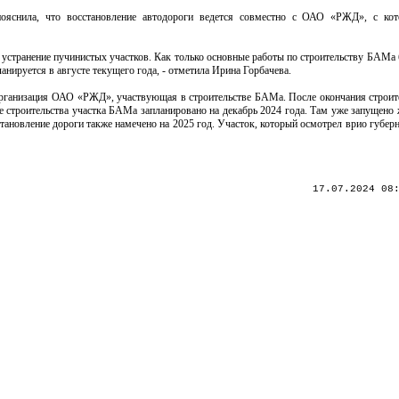
 пояснила, что восстановление автодороги ведется совместно с ОАО «РЖД», с ко
 устранение пучинистых участков. Как только основные работы по строительству БАМа
нируется в августе текущего года, - отметила Ирина Горбачева.
 организация ОАО «РЖД», участвующая в строительстве БАМа. После окончания строит
ие строительства участка БАМа запланировано на декабрь 2024 года. Там уже запущено
ановление дороги также намечено на 2025 год. Участок, который осмотрел врио губер
17.07.2024 08