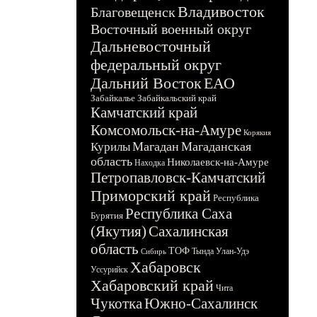
Владивосток
Благовещенск
Восточный военный округ
Дальневосточный
федеральный округ
Дальний Восток
ЕАО
Забайкалье
Забайкальский край
Камчатский край
Комсомольск-на-Амуре
Корякия
Магадан
Магаданская
Курилы
область
Николаевск-на-Амуре
Находка
Петропавловск-Камчатский
Приморский край
Республика
Республика Саха
Бурятия
(Якутия)
Сахалинская
область
ТОФ
Тында
Улан-Удэ
Сибирь
Хабаровск
Уссурийск
Хабаровский край
Чита
Чукотка
Южно-Сахалинск