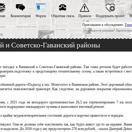
хив
Комментарии
Форум
Обратная связь
Правила
Поддержать проект
М
Приглашаем к обсуждению:
Трил
Надоела реклама? Зарегистри
ск
й и Советско-Гаванский районы
поездку в Ванинский и Советско-Гаванский районы. Там глава региона будет работат
проверить подготовку к предстоящему отопительному сезону, а также встретиться с ме
тры.
бильной дороги «Подъезд к пос. Монгохто» в Ванинском районе. Этот дорожный объек
вигается тяжеловесный транспорт. Как следствие, на дорожном покрытии образовалис
ин, с 2021 года на автодороге протяженностью 26,5 км отремонтировано 7 км поло
дороги подрядчики ликвидируют пучины и выполняют ямочный ремонт.
 крайне неудовлетворительное состояние дороги и поручил привести ее в порядок.
икуют. Они не должны себя чувствовать так, как будто живут где-то на окраине. Ванин
ги выделили. До 2026 года у нас предусмотрено 276 млн рублей, - сказал Дмитрий Деме