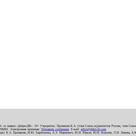
В» со знаком «Дебри-ДВ». 16+ Учредитель: Пронякин К.А. (член Союза журналистов России, член Союза
2296081. Электронная приемная:
Отправить сообщение
. E-mail:
editor@debri-dv.com
алах): К.А. Пронякин, И.Ю. Харитонова, А.Э. Мирмович, Ю.Н. Юрьев, Ю.В. Ковалев, Л.Н. Левина, А.