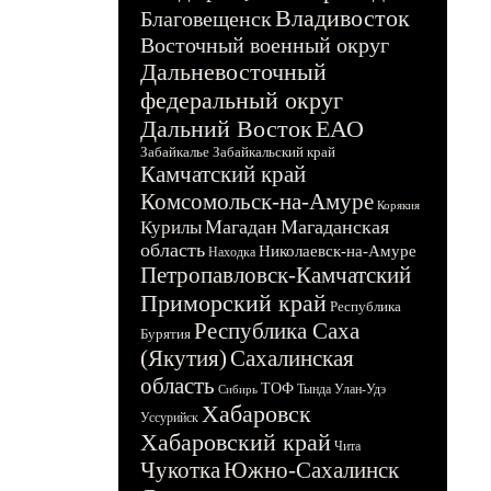
Владивосток
Благовещенск
Восточный военный округ
Дальневосточный
федеральный округ
Дальний Восток
ЕАО
Забайкалье
Забайкальский край
Камчатский край
Комсомольск-на-Амуре
Корякия
Магадан
Магаданская
Курилы
область
Николаевск-на-Амуре
Находка
Петропавловск-Камчатский
Приморский край
Республика
Республика Саха
Бурятия
(Якутия)
Сахалинская
область
ТОФ
Тында
Улан-Удэ
Сибирь
Хабаровск
Уссурийск
Хабаровский край
Чита
Чукотка
Южно-Сахалинск