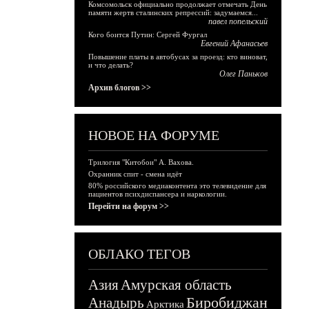
Комсомольск официально продолжает отмечать День
памяти жертв сталинских репрессий: задумаемся...
павел попельский
Кого боится Путин: Сергей Фургал
Евгений Афанасьев
Повышение платы в автобусах за проезд: кто виноват,
и что делать?
Олег Паньков
Архив блогов >>
НОВОЕ НА ФОРУМЕ
Трилогия "Китобои" А. Вахова.
Охранник спит - смена идёт
80% российского медиаконтента это телевидение для
пациентов психдиспансера и наркологии.
Перейти на форум >>
ОБЛАКО ТЕГОВ
Азия
Амурская область
Биробиджан
Анадырь
Арктика