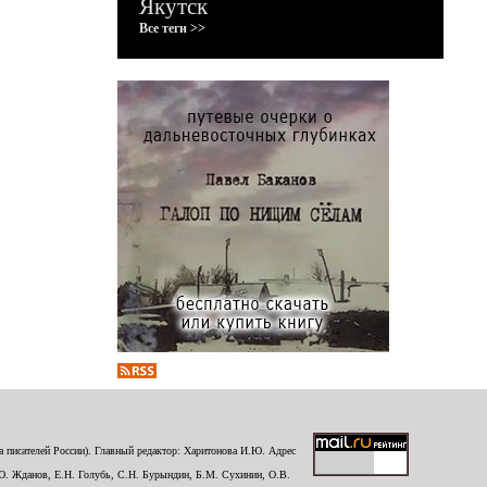
Якутск
Все теги >>
 писателей России). Главный редактор: Харитонова И.Ю. Адрес
Ю. Жданов, Е.Н. Голубь, С.Н. Бурындин, Б.М. Сухинин, О.В.