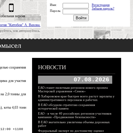
Имя:
Регистрация
Забыли пароль?
Пароль:
обильная версия
огия "Китобои" А. Вахова.
руйтесь, или авторизуйтесь.
омысел
НОВОСТИ
целью сохранения
07.08.2026
дима для участия
ЕАО станет пилотным регионом нового проекта
Мастерской управления «Сенеж»
на 2,0 тонны для
В Хабаровском крае быстрее всего растут зарплаты у
административного персонала и рабочих
В ЕАО обсудили стратегию сохранения
, кеты 4,03 тонн
исторической памяти
ЕАО - в числе 40 российских регионов-участников
кампании «Продвижение безопасности»
В ЕАО значительно увеличены объемы дорожных
работ
:12:00 +1100
Федеральный эксперт по достоинству оценил