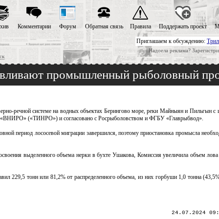
хив
Комментарии
Форум
Обратная связь
Правила
Поддержать проект
М
Приглашаем к обсуждению:
Трил
Надоела реклама? Зарегистри
ск
авливают промышленный рыболовный пр
но-речной системе на водных объектах Берингово море, реки Майныян и Пильгын с 
ла «ВНИРО» («ТИНРО») и согласовано с Росрыболовством и ФГБУ «Главрыбвод».
новной период лососевой миграции завершился, поэтому приостановка промысла необхо
освоения выделенного объема нерки в бухте Ушакова, Комиссия увеличила объем лова 
 229,5 тонн или 81,2% от распределенного объема, из них горбуши 1,0 тонна (43,5%)
24.07.2024 09