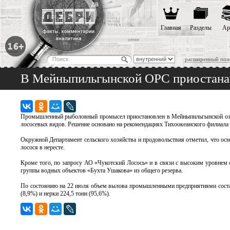
Главная
Разделы
Ар
расширенный пои
В Мейныпильгынской ОРС приостан
Промышленный рыболовный промысел приостановлен в Мейныпильгынской озер
лососевых видов. Решение основано на рекомендациях Тихоокеанского филиа
Окружной Департамент сельского хозяйства и продовольствия отметил, что ос
лосося в нересте.
Кроме того, по запросу АО «Чукотский Лосось» и в связи с высоким уровнем 
группы водных объектов «Бухта Ушакова» из общего резерва.
По состоянию на 22 июля объем вылова промышленными предприятиями составил
(8,9%) и нерки 224,5 тонн (95,6%).