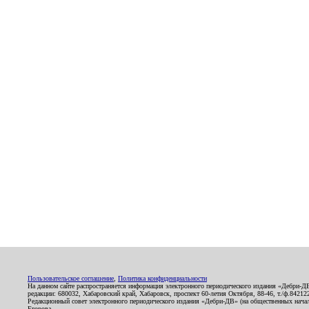
Пользовательское соглашение
,
Политика конфиденциальности
На данном сайте распространяется информация электронного периодического издания «Дебри-Д
редакции: 680032, Хабаровский край, Хабаровск, проспект 60-летия Октября, 88-46, т./ф.8421
Редакционный совет электронного периодического издания «Дебри-ДВ» (на общественных нач
Егорова