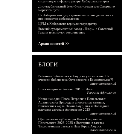
спортивную инфраструктуру Хабаровского края
Дноуглубительный флот будет создан для Северного
морского пути
На Хабаровском судостроительном заводе началось
производство дебаркадеров
ЦУМ в Хабаровске вернули государству
Бывший судоремонтный завод «Якорь» в Советской
Гавани планируют восстановить
Архив новостей >>
БЛОГИ
Районная библиотека в Амурске уничтожена. На
очереди библиотека Островского в Комсомольске?!
павел попельский
Голая вечеринка Роснано 2015г. Итог.
Евгений Афанасьев
Новые находки Павла Петровича Попельского:
Архив газеты Природа и аномальные явления,
Неизвестная карта НижнеАмурЛага и Последние
выставки автора в Амурске по 2025
павел попельский
Официальные публикации Павла Петровича
Попельского 2023-2025 в Болгарии, в газетах
Тихоокеанская Звезда и Наш Город Амурск
павел попельский