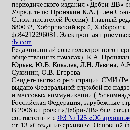
периодического издания «Дебри-ДВ» с
Учредитель: Пронякин К.А. (член Союз
Союза писателей России). Главный ред
680032, Хабаровский край, Хабаровск, п
ф.84212296081. Электронная приемная
dv.com
Редакционный совет электронного пер
общественных началах): К.А. Проняки
Юрьев, Ю.В. Ковалев, Л.Н. Левина, А.
Сухинин, О.В. Егорова
Свидетельство о регистрации СМИ (Р
выдано Федеральной службой по надзо
и массовых коммуникаций (Роскомнадзо
Российская Федерация, зарубежные ст
В 2006 г. проект «Дебри-ДВ» был созда
соответствии с
ФЗ № 125 «Об архивном
ст. 13 «Создание архивов». Основной ф