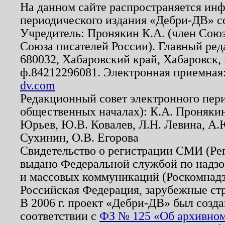
На данном сайте распространяется ин
периодического издания «Дебри-ДВ» с
Учредитель: Пронякин К.А. (член Союз
Союза писателей России). Главный ред
680032, Хабаровский край, Хабаровск, п
ф.84212296081. Электронная приемная
dv.com
Редакционный совет электронного пер
общественных началах): К.А. Проняки
Юрьев, Ю.В. Ковалев, Л.Н. Левина, А.
Сухинин, О.В. Егорова
Свидетельство о регистрации СМИ (Р
выдано Федеральной службой по надзо
и массовых коммуникаций (Роскомнадзо
Российская Федерация, зарубежные ст
В 2006 г. проект «Дебри-ДВ» был созда
соответствии с
ФЗ № 125 «Об архивном