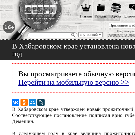
Главная
Разделы
Архив
Коммен
Приглашаем к о
Надоела рек
расширенный пои
В Хабаровском крае установлена нов
год
Вы просматриваете обычную версию
Перейти на мобильную версию >>
В Хабаровском крае утвержден новый прожиточный 
Соответствующее постановление подписал врио губ
Демешин.
В следующем году в крае величина прожиточно