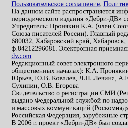
Пользовательское соглашение
,
Политик
На данном сайте распространяется ин
периодического издания «Дебри-ДВ» с
Учредитель: Пронякин К.А. (член Союз
Союза писателей России). Главный ред
680032, Хабаровский край, Хабаровск, п
ф.84212296081. Электронная приемная
dv.com
Редакционный совет электронного пер
общественных началах): К.А. Проняки
Юрьев, Ю.В. Ковалев, Л.Н. Левина, А.
Сухинин, О.В. Егорова
Свидетельство о регистрации СМИ (Р
выдано Федеральной службой по надзо
и массовых коммуникаций (Роскомнадзо
Российская Федерация, зарубежные ст
В 2006 г. проект «Дебри-ДВ» был созда