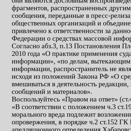
они являются дословным воспроизведе
фрагментов, распространенных другим
сообщения, переданные в пресс-релиза
общественных организаций и объединен
привлечено к ответственности за данн
Федерации о средствах массовой инфо
Согласно абз.3, п.13 Постановления П
2010 года «О практике применения суд
информации», «по делам, вытекающим
информации, распространитель не явл
исходя из положений Закона РФ «О ср
вмешиваться в деятельность редакции, 
сообщений и материалов».
Воспользуйтесь «Правом на ответ» (ст
«В соответствии с положением ч.3 ст.
морального вреда подлежит возложению
опровержения, в порядке ч.2 ст.152 ГК 
апелляционного определения Хабаровско