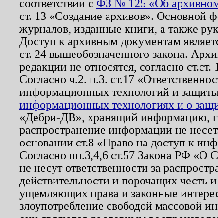
соответствии с
ФЗ № 125 «Об архивном
ст. 13 «Создание архивов». Основной ф
журналов, изданные книги, а также ру
Доступ к архивным документам являетс
ст. 24 вышеобозначенного закона. Арх
редакции не относятся, согласно ст.ст. 
Согласно ч.2. п.3. ст.17 «Ответственн
информационных технологий и защит
информационных технологиях и о защит
«Дебри-ДВ», хранящий информацию, гр
распространение информации не несет.
основании ст.8 «Право на доступ к ин
Согласно пп.3,4,6 ст.57 Закона РФ «О
не несут ответственности за распрост
действительности и порочащих честь и
ущемляющих права и законные интере
злоупотребление свободой массовой ин