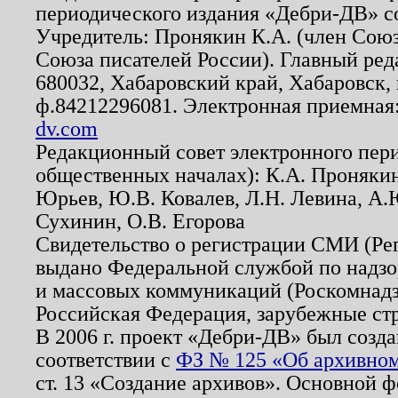
периодического издания «Дебри-ДВ» с
Учредитель: Пронякин К.А. (член Союз
Союза писателей России). Главный ред
680032, Хабаровский край, Хабаровск, п
ф.84212296081. Электронная приемная
dv.com
Редакционный совет электронного пер
общественных началах): К.А. Проняки
Юрьев, Ю.В. Ковалев, Л.Н. Левина, А.
Сухинин, О.В. Егорова
Свидетельство о регистрации СМИ (Р
выдано Федеральной службой по надзо
и массовых коммуникаций (Роскомнадзо
Российская Федерация, зарубежные ст
В 2006 г. проект «Дебри-ДВ» был созда
соответствии с
ФЗ № 125 «Об архивном
ст. 13 «Создание архивов». Основной ф