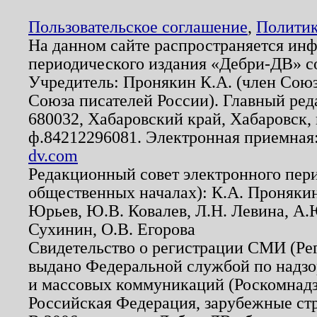
Пользовательское соглашение
,
Политик
На данном сайте распространяется ин
периодического издания «Дебри-ДВ» с
Учредитель: Пронякин К.А. (член Союз
Союза писателей России). Главный ред
680032, Хабаровский край, Хабаровск, п
ф.84212296081. Электронная приемная
dv.com
Редакционный совет электронного пер
общественных началах): К.А. Проняки
Юрьев, Ю.В. Ковалев, Л.Н. Левина, А.
Сухинин, О.В. Егорова
Свидетельство о регистрации СМИ (Р
выдано Федеральной службой по надзо
и массовых коммуникаций (Роскомнадзо
Российская Федерация, зарубежные ст