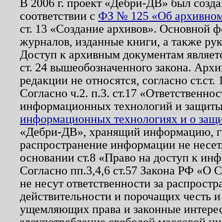
В 2006 г. проект «Дебри-ДВ» был созда
соответствии с
ФЗ № 125 «Об архивном
ст. 13 «Создание архивов». Основной ф
журналов, изданные книги, а также ру
Доступ к архивным документам являетс
ст. 24 вышеобозначенного закона. Арх
редакции не относятся, согласно ст.ст. 
Согласно ч.2. п.3. ст.17 «Ответственн
информационных технологий и защит
информационных технологиях и о защит
«Дебри-ДВ», хранящий информацию, гр
распространение информации не несет.
основании ст.8 «Право на доступ к ин
Согласно пп.3,4,6 ст.57 Закона РФ «О
не несут ответственности за распрост
действительности и порочащих честь и
ущемляющих права и законные интере
злоупотребление свободой массовой ин