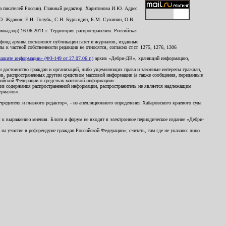
 писателей России). Главный редактор: Харитонова И.Ю. Адрес
Ю. Жданов, Е.Н. Голубь, С.Н. Бурындин, Б.М. Сухинин, О.В.
надзор) 16.06.2011 г. Территория распространения: Российская
й фонд архива составляют публикации газет и журналов, изданные
к частной собственности редакции не относятся, согласно ст.ст. 1275, 1276, 1306
щите информации» (ФЗ-149 от 27.07.06 г.)
архив «Дебри-ДВ», хранящий информацию,
ь и достоинство граждан и организаций, либо ущемляющих права и законные интересы граждан,
ов, распространенных другим средством массовой информации (а также сообщения, переданные
сийской Федерации о средствах массовой информации».
из содержания распространенной информации, распространитель не является надлежащим
ериалов».
редителя и главного редактор», - из апелляционного определения Хабаровского краевого суда
ны к выражению мнения. Блоги и форум не входят в электронное периодическое издание «Дебри-
а участие в референдуме граждан Российской Федерации»; считать, там где не указано: лицо