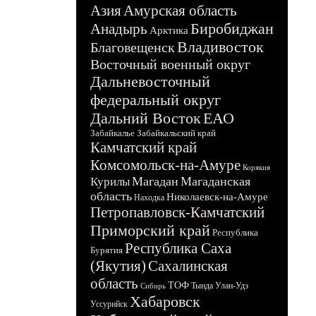
Азия
Амурская область
Биробиджан
Анадырь
Арктика
Владивосток
Благовещенск
Восточный военный округ
Дальневосточный
федеральный округ
Дальний Восток
ЕАО
Забайкалье
Забайкальский край
Камчатский край
Комсомольск-на-Амуре
Корякия
Магадан
Магаданская
Курилы
область
Николаевск-на-Амуре
Находка
Петропавловск-Камчатский
Приморский край
Республика
Республика Саха
Бурятия
(Якутия)
Сахалинская
область
ТОФ
Тында
Улан-Удэ
Сибирь
Хабаровск
Уссурийск