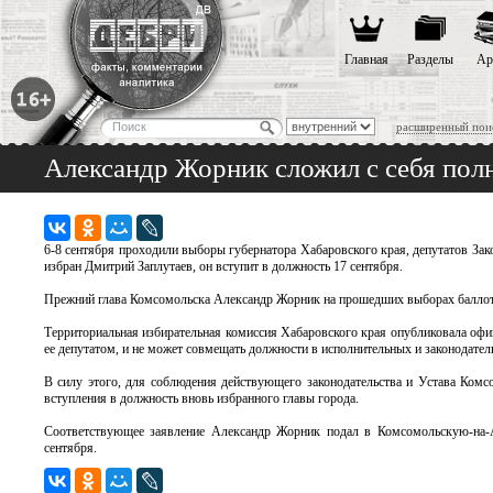
Главная
Разделы
Ар
расширенный пои
Александр Жорник сложил с себя по
6-8 сентября проходили выборы губернатора Хабаровского края, депутатов За
избран Дмитрий Заплутаев, он вступит в должность 17 сентября.
Прежний глава Комсомольска Александр Жорник на прошедших выборах баллотир
Территориальная избирательная комиссия Хабаровского края опубликовала офи
ее депутатом, и не может совмещать должности в исполнительных и законодател
В силу этого, для соблюдения действующего законодательства и Устава Ком
вступления в должность вновь избранного главы города.
Соответствующее заявление Александр Жорник подал в Комсомольскую-на-А
сентября.