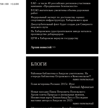
ЕАО - в числе 40 российских регионов-участников
:58:00 +1100
кампании «Продвижение безопасности»
В ЕАО значительно увеличены объемы дорожных
работ
Федеральный эксперт по достоинству оценил
спортивную инфраструктуру Хабаровского края
Дноуглубительный флот будет создан для Северного
морского пути
На Хабаровском судостроительном заводе началось
производство дебаркадеров
ЦУМ в Хабаровске вернули государству
Архив новостей >>
БЛОГИ
Районная библиотека в Амурске уничтожена. На
очереди библиотека Островского в Комсомольске?!
павел попельский
Голая вечеринка Роснано 2015г. Итог.
Евгений Афанасьев
Новые находки Павла Петровича Попельского:
Архив газеты Природа и аномальные явления,
Неизвестная карта НижнеАмурЛага и Последние
выставки автора в Амурске по 2025
павел попельский