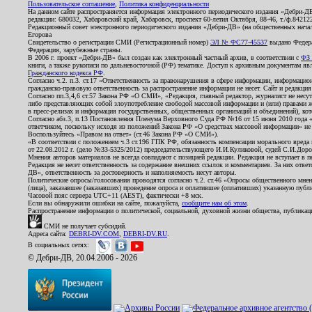
Пользовательское соглашение
,
Политика конфиденциальности
На данном сайте распространяется информация электронного периодического издания «Дебри-Д
редакции: 680032, Хабаровский край, Хабаровск, проспект 60-летия Октября, 88-46, т./ф.8421
Редакционный совет электронного периодического издания «Дебри-ДВ» (на общественных нач
Егорова
Свидетельство о регистрации СМИ (Регистрационный номер)
ЭЛ № ФС77-45537
выдано Федера
Федерация, зарубежные страны.
В 2006 г. проект «Дебри-ДВ» был создан как электронный частный архив, в соответствии с
ФЗ 
книги, а также рукописи по дальневосточной (РФ) тематике. Доступ к архивным документам явля
Гражданского кодекса РФ
.
Согласно ч.2. п.3. ст.17 «Ответственность за правонарушения в сфере информации, информац
гражданско-правовую ответственность за распространение информации не несет. Сайт и редакци
Согласно пп.3,4,6 ст.57 Закона РФ «О СМИ», «Редакция, главный редактор, журналист не несут
либо представляющих собой злоупотребление свободой массовой информации и (или) правами ж
в пресс-релизах и информация государственных, общественных организаций и объединений), кот
Согласно абз.3, п.13 Постановления Пленума Верховного Суда РФ №16 от 15 июня 2010 года 
ответчиком, поскольку исходя из положений Закона РФ «О средствах массовой информации» не 
Воспользуйтесь «Правом на ответ» (ст.46 Закона РФ «О СМИ»).
«В соответствии с положением ч.3 ст.196 ГПК РФ, обязанность компенсации морального вреда п
от 22.08.2012 г. (дело №33-5325/2012) председательствующего И.И.Куликовой, судей С.И.Дор
Мнения авторов материалов не всегда совпадают с позицией редакции. Редакция не вступает в п
Редакция не несет ответственность за содержание внешних ссылок и комментариев. За них отве
ДВ», ответственность за достоверность и наполняемость несут авторы.
Политические опросы/голосования проводятся согласно ч.2. ст.46 «Опросы общественного мнени
(лица), заказавшее (заказавших) проведение опроса и оплатившее (оплативших) указанную публик
Часовой пояс сервера UTC+11 (AEST), фактически +8 мск.
Если вы обнаружили ошибки на сайте, пожалуйста,
сообщите нам об этом
.
Распространение информации о политической, социальной, духовной жизни общества, публикац
СМИ не получает субсидий.
Адреса сайта:
DEBRI-DV.COM
,
DEBRI-DV.RU
.
В социальных сетях:
© Дебри-ДВ, 20.04.2006 - 2026