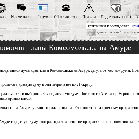
хив
Комментарии
Форум
Обратная связь
Правила
Поддержать проект
М
Приглашаем к обсуждению:
Трил
Надоела реклама? Зарегистри
ск
лномочия главы Комсомольска-на-Амуре
конодательной думы края, главы Комсомольска-на-Амуре, депутатов местной думы. Нов
овался в краевую думу и был избран в нее по 21 округу.
циальные итоги выборов в Законодательную думу. После этого Александр Жорник офиц
ьных органах власти.
сомольска-на-Амуре, у главы города возникла обязанность по досрочному прекращен
муре городскую думу, которая приняла решение прекратить его полномочия как г