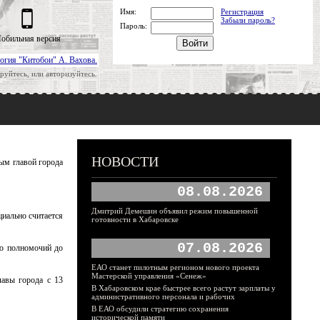
Имя:
Регистрация
Забыли пароль?
Пароль:
обильная версия
огия "Китобои" А. Вахова.
руйтесь, или авторизуйтесь.
НОВОСТИ
ым главой города
08.08.2026
Дмитрий Демешин объявил режим повышенной
иально считается
готовности в Хабаровске
07.08.2026
ию полномочий до
ЕАО станет пилотным регионом нового проекта
Мастерской управления «Сенеж»
лавы города с 13
В Хабаровском крае быстрее всего растут зарплаты у
административного персонала и рабочих
В ЕАО обсудили стратегию сохранения
исторической памяти