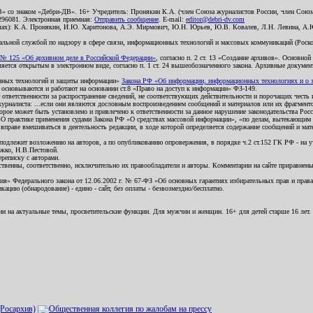
В» со знаком «Дебри-ДВ». 16+ Учредитель: Пронякин К.А. (член Союза журналистов России, член Союза
2296081. Электронная приемная:
Отправить сообщение
. E-mail:
editor@debri-dv.com
алах): К.А. Пронякин, И.Ю. Харитонова, А.Э. Мирмович, Ю.Н. Юрьев, Ю.В. Ковалев, Л.Н. Левина, А.
льной службой по надзору в сфере связи, информационных технологий и массовых коммуникаций (Роском
№ 125 «Об архивном деле в Российской Федерации»
, согласно п. 2 ст. 13 «Создание архивов». Основно
ется открытым в электронном виде, согласно п. 1 ст. 24 вышеобозначенного закона. Архивные документы 
ионных технологий и защиты информации»
Закона РФ «Об информации, информационных технологиях и о за
я основываются и работают на основании ст.8 «Право на доступ к информации» ФЗ-149.
 ответственности за распространение сведений, не соответствующих действительности и порочащих чест
урналиста: ...если они являются дословным воспроизведением сообщений и материалов или их фрагмент
орое может быть установлено и привлечено к ответственности за данное нарушение законодательства Рос
«О практике применения судами Закона РФ «О средствах массовой информации», «по делам, вытекающим 
вправе вмешиваться в деятельность редакции, в ходе которой определяется содержание сообщений и мат
одлежит возложению на авторов, а по опубликованию опровержения, в порядке ч.2 ст.152 ГК РФ - на уч
ожко, Н.В.Пестовой.
ереписку с авторами.
тственны, соответственно, исключительно их правообладатели и авторы. Комментарии на сайте приравне
я» Федерального закона от 12.06.2002 г. № 67-ФЗ «Об основных гарантиях избирательных прав и права н
ацию (обнародование) - едино - сайт, без оплаты - безвозмездно/бесплатно.
ии на актуальные темы, просветительские функции. Для мужчин и женщин. 16+ для детей старше 16 лет.