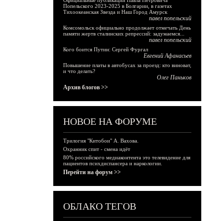
Официальные публикации Павла Петровича
Попельского 2023-2025 в Болгарии, в газетах
Тихоокеанская Звезда и Наш Город Амурск
павел попельский
Комсомольск официально продолжает отмечать День
памяти жертв сталинских репрессий: задумаемся...
павел попельский
Кого боится Путин: Сергей Фургал
Евгений Афанасьев
Повышение платы в автобусах за проезд: кто виноват,
и что делать?
Олег Паньков
Архив блогов >>
НОВОЕ НА ФОРУМЕ
Трилогия "Китобои" А. Вахова.
Охранник спит - смена идёт
80% российского медиаконтента это телевидение для
пациентов психдиспансера и наркологии.
Перейти на форум >>
ОБЛАКО ТЕГОВ