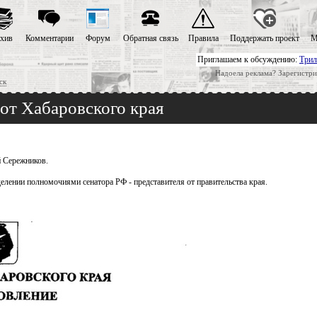
хив
Комментарии
Форум
Обратная связь
Правила
Поддержать проект
М
Приглашаем к обсуждению:
Трил
Надоела реклама? Зарегистри
ск
от Хабаровского края
й Сережников.
лении полномочиями сенатора РФ - представителя от правительства края.