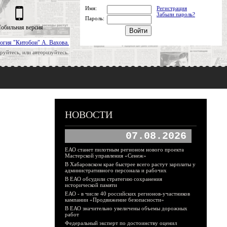
Имя:
Регистрация
Забыли пароль?
Пароль:
обильная версия
огия "Китобои" А. Вахова.
руйтесь, или авторизуйтесь.
НОВОСТИ
07.08.2026
ЕАО станет пилотным регионом нового проекта
Мастерской управления «Сенеж»
В Хабаровском крае быстрее всего растут зарплаты у
административного персонала и рабочих
В ЕАО обсудили стратегию сохранения
исторической памяти
ЕАО - в числе 40 российских регионов-участников
кампании «Продвижение безопасности»
В ЕАО значительно увеличены объемы дорожных
работ
Федеральный эксперт по достоинству оценил