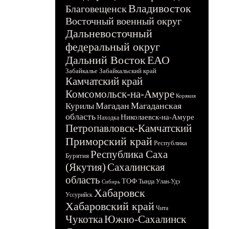
Владивосток
Благовещенск
Восточный военный округ
Дальневосточный
федеральный округ
Дальний Восток
ЕАО
Забайкалье
Забайкальский край
Камчатский край
Комсомольск-на-Амуре
Корякия
Магадан
Магаданская
Курилы
область
Николаевск-на-Амуре
Находка
Петропавловск-Камчатский
Приморский край
Республика
Республика Саха
Бурятия
(Якутия)
Сахалинская
область
ТОФ
Тында
Улан-Удэ
Сибирь
Хабаровск
Уссурийск
Хабаровский край
Чита
Чукотка
Южно-Сахалинск