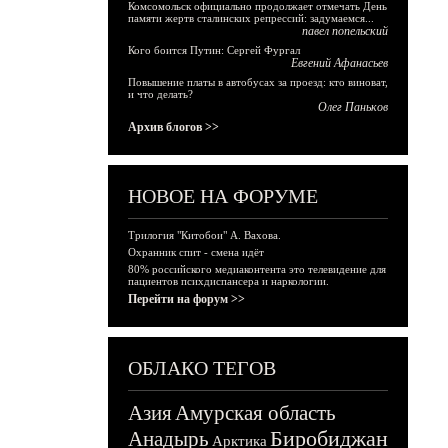
Комсомольск официально продолжает отмечать День
памяти жертв сталинских репрессий: задумаемся...
павел попельский
Кого боится Путин: Сергей Фургал
Евгений Афанасьев
Повышение платы в автобусах за проезд: кто виноват,
и что делать?
Олег Паньков
Архив блогов >>
НОВОЕ НА ФОРУМЕ
Трилогия "Китобои" А. Вахова.
Охранник спит - смена идёт
80% российского медиаконтента это телевидение для
пациентов психдиспансера и наркологии.
Перейти на форум >>
ОБЛАКО ТЕГОВ
Азия
Амурская область
Биробиджан
Анадырь
Арктика