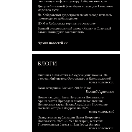
спортивную инфраструктуру Хабаровского края
Дноуглубительный флот будет создан для Северного
морского пути
На Хабаровском судостроительном заводе началось
производство дебаркадеров
ЦУМ в Хабаровске вернули государству
Бывший судоремонтный завод «Якорь» в Советской
Гавани планируют восстановить
Архив новостей >>
БЛОГИ
Районная библиотека в Амурске уничтожена. На
очереди библиотека Островского в Комсомольске?!
павел попельский
Голая вечеринка Роснано 2015г. Итог.
Евгений Афанасьев
Новые находки Павла Петровича Попельского:
Архив газеты Природа и аномальные явления,
Неизвестная карта НижнеАмурЛага и Последние
выставки автора в Амурске по 2025
павел попельский
Официальные публикации Павла Петровича
Попельского 2023-2025 в Болгарии, в газетах
Тихоокеанская Звезда и Наш Город Амурск
павел попельский