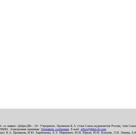
В» со знаком «Дебри-ДВ». 16+ Учредитель: Пронякин К.А. (член Союза журналистов России, член Союза
2296081. Электронная приемная:
Отправить сообщение
. E-mail:
editor@debri-dv.com
алах): К.А. Пронякин, И.Ю. Харитонова, А.Э. Мирмович, Ю.Н. Юрьев, Ю.В. Ковалев, Л.Н. Левина, А.