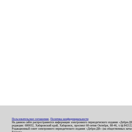
Пользовательское соглашение
,
Политика конфиденциальности
На данном сайте распространяется информация электронного периодического издания «Дебри-Д
редакции: 680032, Хабаровский край, Хабаровск, проспект 60-летия Октября, 88-46, т./ф.8421
Редакционный совет электронного периодического издания «Дебри-ДВ» (на общественных нач
Егорова