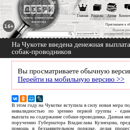
Главная
Разделы
Архив
Коммен
Приглашаем к о
Надоела рек
расширенный пои
На Чукотке введена денежная выплата
собак-проводников
Вы просматриваете обычную версию
Перейти на мобильную версию >>
В этом году на Чукотке вступила в силу новая мера п
инвалидностью по зрению первой группы - един
выплата на содержание собаки-проводника. Данная ин
поручению Губернатора Владислава Кузнецова, пре
помощь в беззаявительном порядке, делая проце