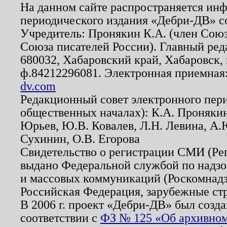
На данном сайте распространяется ин
периодического издания «Дебри-ДВ» с
Учредитель: Пронякин К.А. (член Союз
Союза писателей России). Главный ред
680032, Хабаровский край, Хабаровск, п
ф.84212296081. Электронная приемная
dv.com
Редакционный совет электронного пер
общественных началах): К.А. Проняки
Юрьев, Ю.В. Ковалев, Л.Н. Левина, А.
Сухинин, О.В. Егорова
Свидетельство о регистрации СМИ (Р
выдано Федеральной службой по надзо
и массовых коммуникаций (Роскомнадзо
Российская Федерация, зарубежные ст
В 2006 г. проект «Дебри-ДВ» был созда
соответствии с
ФЗ № 125 «Об архивном