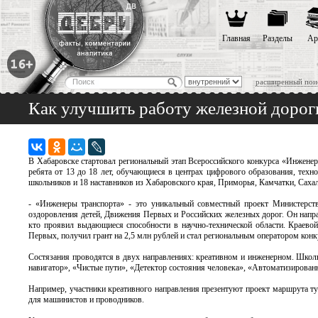
Главная
Разделы
Ар
расширенный пои
Как улучшить работу железной дорог
В Хабаровске стартовал региональный этап Всероссийского конкурса «Инжене
ребята от 13 до 18 лет, обучающиеся в центрах цифрового образования, техн
школьников и 18 наставников из Хабаровского края, Приморья, Камчатки, Саха
- «Инженеры транспорта» - это уникальный совместный проект Министерств
оздоровления детей, Движения Первых и Российских железных дорог. Он напра
кто проявил выдающиеся способности в научно-технической области. Краево
Первых, получил грант на 2,5 млн рублей и стал региональным оператором конк
Состязания проводятся в двух направлениях: креативном и инженерном. Школ
навигатор», «Чистые пути», «Детектор состояния человека», «Автоматизирова
Например, участники креативного направления презентуют проект маршрута ту
для машинистов и проводников.