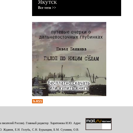
Якутск
Все теги >>
 писателей России). Главный редактор: Харитонова И.Ю. Адрес
Ю. Жданов, Е.Н. Голубь, С.Н. Бурындин, Б.М. Сухинин, О.В.