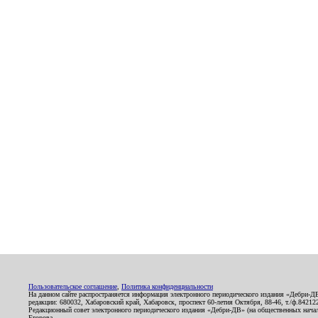
Пользовательское соглашение
,
Политика конфиденциальности
На данном сайте распространяется информация электронного периодического издания «Дебри-Д
редакции: 680032, Хабаровский край, Хабаровск, проспект 60-летия Октября, 88-46, т./ф.8421
Редакционный совет электронного периодического издания «Дебри-ДВ» (на общественных нач
Егорова