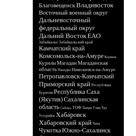
Владивосток
Благовещенск
Восточный военный округ
Дальневосточный
федеральный округ
Дальний Восток
ЕАО
Забайкалье
Забайкальский край
Камчатский край
Комсомольск-на-Амуре
Корякия
Магадан
Магаданская
Курилы
область
Николаевск-на-Амуре
Находка
Петропавловск-Камчатский
Приморский край
Республика
Республика Саха
Бурятия
(Якутия)
Сахалинская
область
ТОФ
Тында
Улан-Удэ
Сибирь
Хабаровск
Уссурийск
Хабаровский край
Чита
Чукотка
Южно-Сахалинск