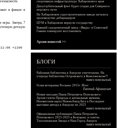
безопасности.
спортивную инфраструктуру Хабаровского края
Дноуглубительный флот будет создан для Северного
тавят в финале в
морского пути
На Хабаровском судостроительном заводе началось
производство дебаркадеров
 игры. Завтра, 7
ЦУМ в Хабаровске вернули государству
осточную детскую
Бывший судоремонтный завод «Якорь» в Советской
Гавани планируют восстановить
Архив новостей >>
:11:00 +1100
БЛОГИ
Районная библиотека в Амурске уничтожена. На
очереди библиотека Островского в Комсомольске?!
павел попельский
Голая вечеринка Роснано 2015г. Итог.
Евгений Афанасьев
Новые находки Павла Петровича Попельского:
Архив газеты Природа и аномальные явления,
Неизвестная карта НижнеАмурЛага и Последние
выставки автора в Амурске по 2025
павел попельский
Официальные публикации Павла Петровича
Попельского 2023-2025 в Болгарии, в газетах
Тихоокеанская Звезда и Наш Город Амурск
павел попельский