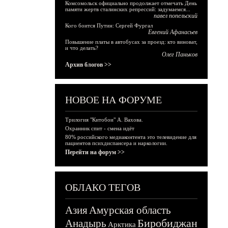
Комсомольск официально продолжает отмечать День
памяти жертв сталинских репрессий: задумаемся...
павел попельский
Кого боится Путин: Сергей Фургал
Евгений Афанасьев
Повышение платы в автобусах за проезд: кто виноват,
и что делать?
Олег Паньков
Архив блогов >>
НОВОЕ НА ФОРУМЕ
Трилогия "Китобои" А. Вахова.
Охранник спит - смена идёт
80% российского медиаконтента это телевидение для
пациентов психдиспансера и наркологии.
Перейти на форум >>
ОБЛАКО ТЕГОВ
Азия
Амурская область
Биробиджан
Анадырь
Арктика