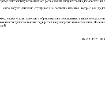
азрабатывают систему бесконтактного распознавания эмоций человека для обеспечения 
. Ребята получат денежные сертификаты на доработку проектов, которые они предс
му: мастер-классы, конкурсы и образовательные мероприятия, а также интерактивные
вники посетят Дальневосточный государственный университет путей сообщения, Дальнев
аций.
07.11.2024 09