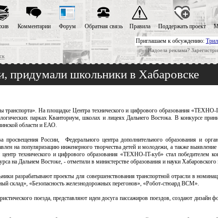
хив
Комментарии
Форум
Обратная связь
Правила
Поддержать проект
М
Приглашаем к обсуждению:
Трил
Надоела реклама? Зарегистри
ск
и, придумали школьники в Хабаровске
ры транспорта». На площадке Центра технического и цифрового образования «ТЕХНО-I
ологических парках Кванториум, школах и лицеях Дальнего Востока. В конкурсе прин
линской области и ЕАО.
а просвещения России, Федерального центра дополнительного образования и орга
влен на популяризацию инженерного творчества детей и молодежи, а также выявление 
й центр технического и цифрового образования «ТЕХНО-IT-куб» стал победителем к
урса на Дальнем Востоке, - отметили в министерстве образования и науки Хабаровского 
ьники разрабатывают проекты для совершенствования транспортной отрасли в номина
нный склад», «Безопасность железнодорожных перегонов», «Робот-стюард ВСМ».
ристического поезда, представляют идеи досуга пассажиров поездов, создают дизайн 