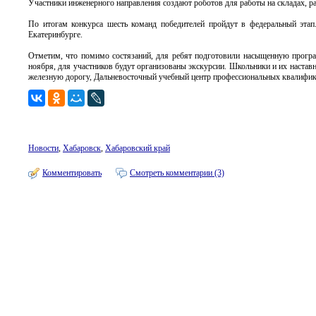
Участники инженерного направления создают роботов для работы на складах, р
По итогам конкурса шесть команд победителей пройдут в федеральный этап
Екатеринбурге.
Отметим, что помимо состязаний, для ребят подготовили насыщенную програм
ноября, для участников будут организованы экскурсии. Школьники и их наста
железную дорогу, Дальневосточный учебный центр профессиональных квалифик
Новости
,
Хабаровск
,
Хабаровский край
Комментировать
Смотреть комментарии (3)