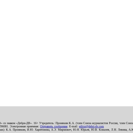
В» со знаком «Дебри-ДВ». 16+ Учредитель: Пронякин К.А. (член Союза журналистов России, член Союза
2296081. Электронная приемная:
Отправить сообщение
. E-mail:
editor@debri-dv.com
алах): К.А. Пронякин, И.Ю. Харитонова, А.Э. Мирмович, Ю.Н. Юрьев, Ю.В. Ковалев, Л.Н. Левина, А.