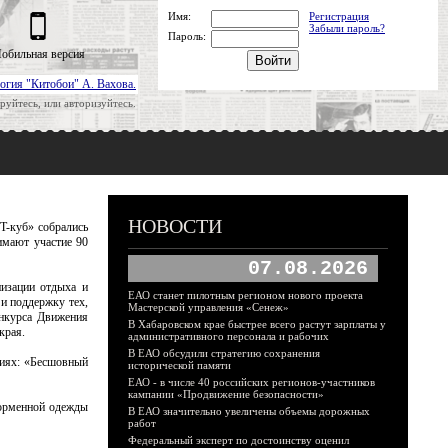
Имя:
Регистрация
Забыли пароль?
Пароль:
обильная версия
огия "Китобои" А. Вахова.
руйтесь, или авторизуйтесь.
НОВОСТИ
T-куб» собрались
имают участие 90
07.08.2026
низации отдыха и
ЕАО станет пилотным регионом нового проекта
и поддержку тех,
Мастерской управления «Сенеж»
онкурса Движения
В Хабаровском крае быстрее всего растут зарплаты у
края.
административного персонала и рабочих
В ЕАО обсудили стратегию сохранения
циях: «Бесшовный
исторической памяти
ЕАО - в числе 40 российских регионов-участников
кампании «Продвижение безопасности»
форменной одежды
В ЕАО значительно увеличены объемы дорожных
работ
Федеральный эксперт по достоинству оценил