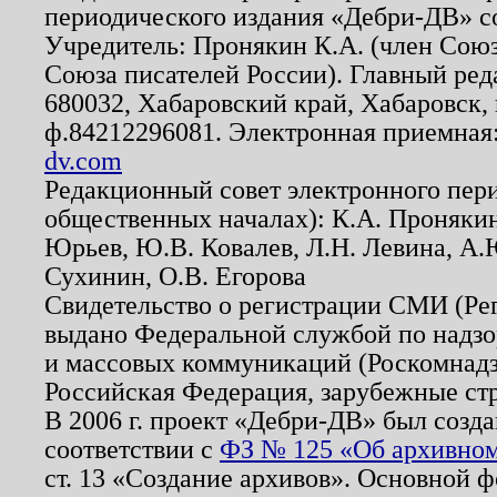
периодического издания «Дебри-ДВ» с
Учредитель: Пронякин К.А. (член Союз
Союза писателей России). Главный ред
680032, Хабаровский край, Хабаровск, п
ф.84212296081. Электронная приемная
dv.com
Редакционный совет электронного пер
общественных началах): К.А. Проняки
Юрьев, Ю.В. Ковалев, Л.Н. Левина, А.
Сухинин, О.В. Егорова
Свидетельство о регистрации СМИ (Р
выдано Федеральной службой по надзо
и массовых коммуникаций (Роскомнадзо
Российская Федерация, зарубежные ст
В 2006 г. проект «Дебри-ДВ» был созда
соответствии с
ФЗ № 125 «Об архивном
ст. 13 «Создание архивов». Основной ф