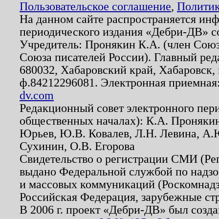
Пользовательское соглашение
,
Политик
На данном сайте распространяется ин
периодического издания «Дебри-ДВ» с
Учредитель: Пронякин К.А. (член Союз
Союза писателей России). Главный ред
680032, Хабаровский край, Хабаровск, п
ф.84212296081. Электронная приемная
dv.com
Редакционный совет электронного пер
общественных началах): К.А. Проняки
Юрьев, Ю.В. Ковалев, Л.Н. Левина, А.
Сухинин, О.В. Егорова
Свидетельство о регистрации СМИ (Р
выдано Федеральной службой по надзо
и массовых коммуникаций (Роскомнадзо
Российская Федерация, зарубежные ст
В 2006 г. проект «Дебри-ДВ» был созда