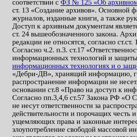
соответствии с
ФЗ № 125 «Об архивном
ст. 13 «Создание архивов». Основной ф
журналов, изданные книги, а также ру
Доступ к архивным документам являетс
ст. 24 вышеобозначенного закона. Арх
редакции не относятся, согласно ст.ст. 
Согласно ч.2. п.3. ст.17 «Ответственн
информационных технологий и защит
информационных технологиях и о защит
«Дебри-ДВ», хранящий информацию, гр
распространение информации не несет.
основании ст.8 «Право на доступ к ин
Согласно пп.3,4,6 ст.57 Закона РФ «О
не несут ответственности за распрост
действительности и порочащих честь и
ущемляющих права и законные интере
злоупотребление свободой массовой ин