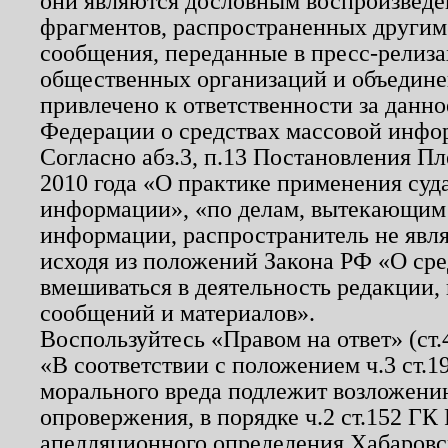
они являются дословным воспроизведе
фрагментов, распространенных другим
сообщения, переданные в пресс-релиза
общественных организаций и объединен
привлечено к ответственности за данн
Федерации о средствах массовой инфо
Согласно абз.3, п.13 Постановления П
2010 года «О практике применения суд
информации», «по делам, вытекающим
информации, распространитель не явл
исходя из положений Закона РФ «О ср
вмешиваться в деятельность редакции, 
сообщений и материалов».
Воспользуйтесь «Правом на ответ» (ст
«В соответствии с положением ч.3 ст.
морального вреда подлежит возложению
опровержения, в порядке ч.2 ст.152 ГК 
апелляционного определения Хабаровско