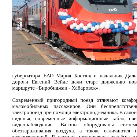
губернатора ЕАО Мария Костюк и начальник Даль
дороги Евгений Вейде дали старт движению ново
маршруте «Биробиджан - Хабаровск».
Современный пригородный поезд отличают комфор
маломобильных пассажиров. Они беспрепятстве
электропоезд при помощи электроподъёмника. В сало
сиденья, современные информационные табло, све
видеонаблюдение. Вагоны оборудованы систе
обеззараживания воздуха, а также отличаются 
звукоизоляцией. В вагонах установлены разъёмы д