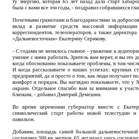
ту энергию, которая 65 лет назад дала старт хабар
была с вами все эти годы, - поздравил собравшихся гла
Почетными грамотами и благодарностями за добросов
вклад в развитие средств массовой информации 
корреспондентов, телеоператоров, а также директор
«Дальневосточная» Екатерину Серикову.
- С годами не менялось главное - уважение к аудитори
умение с ними работать. Зритель вам верит, и вы это 
когда обоснованно показываете проблемы, в том числе
И когда рассказываете о наших успехах: крупных ст
предприятий, да и просто о том, как люди получают п
комфорт и порядок. Вы наглядно показываете, что у Х
окраин. Отдельное спасибо вам за внимание к участ
близким, - добавил Дмитрий Демешин.
Во время церемонии губернатор вместе с Екатер
символический старт работы новой телестудии и
павильон.
Добавим, площадь самой большой дальневосточной 
составляет 300 кв. метров. 65 лет назад здесь состояла