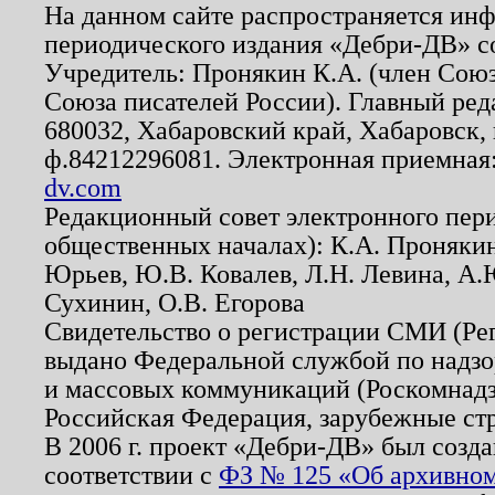
На данном сайте распространяется ин
периодического издания «Дебри-ДВ» с
Учредитель: Пронякин К.А. (член Союз
Союза писателей России). Главный ред
680032, Хабаровский край, Хабаровск, п
ф.84212296081. Электронная приемная
dv.com
Редакционный совет электронного пер
общественных началах): К.А. Проняки
Юрьев, Ю.В. Ковалев, Л.Н. Левина, А.
Сухинин, О.В. Егорова
Свидетельство о регистрации СМИ (Р
выдано Федеральной службой по надзо
и массовых коммуникаций (Роскомнадзо
Российская Федерация, зарубежные ст
В 2006 г. проект «Дебри-ДВ» был созда
соответствии с
ФЗ № 125 «Об архивном