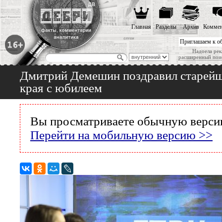
Главная
Разделы
Архив
Коммен
Приглашаем к о
Надоела рек
расширенный пои
Дмитрий Демешин поздравил старейш
края с юбилеем
Вы просматриваете обычную версию
Перейти на мобильную версию >>