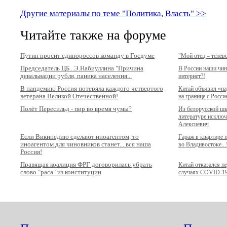
Другие материалы по теме "Политика, Власть" >>
Читайте также на форуме
Путин просит единороссов команду в Госдуме
"Мой отец – тенев
Председатель ЦБ...Э.Набиуллина "Причина
В России наши чи
девальвации рубля, паника населения...
интернет?!
В пандемию Россия потеряла каждого четвертого
Китай объявил «н
ветерана Великой Отечественной!
на границе с Росси
Полёт Пересильд - пир во время чумы?
Из белорусской ш
литературе исключ
Алексиевич
Если Википедию сделают иноагентом, то
Гараж в квартире
иноагентом для чиновников станет... вся наша
во Владивостоке...
Россия!
Правящая коалиция ФРГ договорилась убрать
Китай отказался п
слово "раса" из конституции
случаях COVID-1