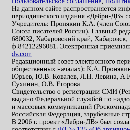
Пользовательское соглашение
,
Политик
На данном сайте распространяется ин
периодического издания «Дебри-ДВ» с
Учредитель: Пронякин К.А. (член Союз
Союза писателей России). Главный ред
680032, Хабаровский край, Хабаровск, п
ф.84212296081. Электронная приемная
dv.com
Редакционный совет электронного пер
общественных началах): К.А. Проняки
Юрьев, Ю.В. Ковалев, Л.Н. Левина, А.
Сухинин, О.В. Егорова
Свидетельство о регистрации СМИ (Р
выдано Федеральной службой по надзо
и массовых коммуникаций (Роскомнадзо
Российская Федерация, зарубежные ст
В 2006 г. проект «Дебри-ДВ» был созда
соответствии с
ФЗ № 125 «Об архивном