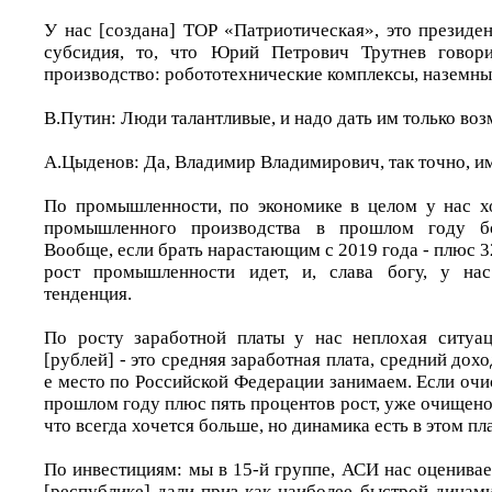
У нас [создана] ТОР «Патриотическая», это президе
субсидия, то, что Юрий Петрович Трутнев говор
производство: робототехнические комплексы, наземные
В.Путин: Люди талантливые, и надо дать им только воз
А.Цыденов: Да, Владимир Владимирович, так точно, им
По промышленности, по экономике в целом у нас х
промышленного производства в прошлом году бо
Вообще, если брать нарастающим с 2019 года - плюс 32
рост промышленности идет, и, слава богу, у на
тенденция.
По росту заработной платы у нас неплохая ситуац
[рублей] - это средняя заработная плата, средний дохо
е место по Российской Федерации занимаем. Если очис
прошлом году плюс пять процентов рост, уже очищено
что всегда хочется больше, но динамика есть в этом пл
По инвестициям: мы в 15-й группе, АСИ нас оценива
[республике] дали приз как наиболее быстрой динами