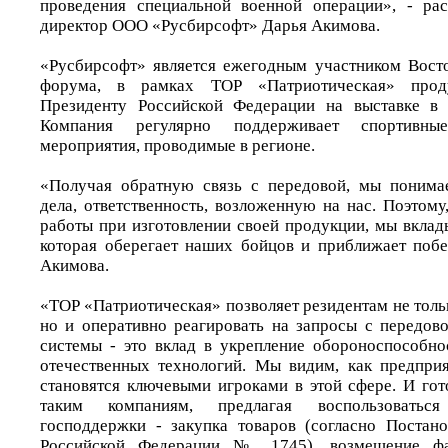
проведения специальной военной операции», - рас
директор ООО «Русбирсофт» Дарья Акимова.
«Русбирсофт» является ежегодным участником Вост
форума, в рамках ТОР «Патриотическая» проду
Президенту Российской Федерации на выставке в 
Компания регулярно поддерживает спортивны
мероприятия, проводимые в регионе.
«Получая обратную связь с передовой, мы понима
дела, ответственность, возложенную на нас. Поэтом
работы при изготовлении своей продукции, мы вклад
которая оберегает наших бойцов и приближает побе
Акимова.
«ТОР «Патриотическая» позволяет резидентам не толь
но и оперативно реагировать на запросы с передов
системы - это вклад в укрепление обороноспособно
отечественных технологий. Мы видим, как предпри
становятся ключевыми игроками в этой сфере. И го
таким компаниям, предлагая воспользоватьс
господдержки - закупка товаров (согласно Постан
Российской Федерации № 1745), возмещение фа