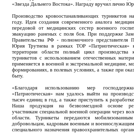
«Звезда Дальнего Востока». Награду вручил лично Юр
Производство кровоостанавливающих турникетов н
году. Идея создания современного аналога медици
передовой от медицинских сестер военного госпи
эвакуацию раненых с поля боя. При поддержке Зам
Правительства РФ - полномочного представителя
Юрия Трутнева в рамках ТОР «Патриотическая» к
территории области полный цикл производства к
турникетов с использованием отечественных матер
применяется в военной и экстремальной медицине, м
формированиях, в полевых условиях, а также при ок
быту.
«Благодаря использованию мер господде
«Патриотическая» нам удалось выйти на производ
тысяч единиц в год, а также приступить к разработк
Наша продукция на безвозмездной основе рег
участникам специальной военной операции через вол
области. Турникеты передаются мобилизованным
добровольцам, кадровым военным и военнослужащим 
специального назначения правоохранительных орга