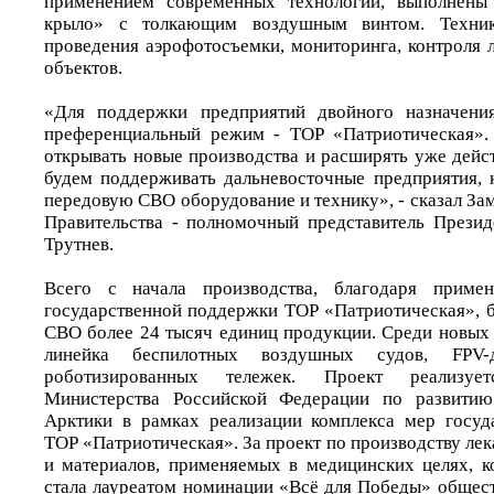
применением современных технологий, выполнены
крыло» с толкающим воздушным винтом. Техник
проведения аэрофотосъемки, мониторинга, контроля
объектов.
«Для поддержки предприятий двойного назначени
преференциальный режим - ТОР «Патриотическая».
открывать новые производства и расширять уже дей
будем поддерживать дальневосточные предприятия, 
передовую СВО оборудование и технику», - сказал За
Правительства - полномочный представитель През
Трутнев.
Всего с начала производства, благодаря приме
государственной поддержки ТОР «Патриотическая», б
СВО более 24 тысяч единиц продукции. Среди новых 
линейка беспилотных воздушных судов, FPV
роботизированных тележек. Проект реализу
Министерства Российской Федерации по развитию
Арктики в рамках реализации комплекса мер госуд
ТОР «Патриотическая». За проект по производству ле
и материалов, применяемых в медицинских целях, 
стала лауреатом номинации «Всё для Победы» общес