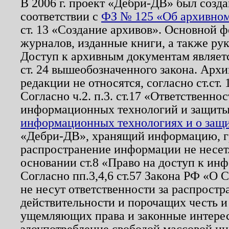
В 2006 г. проект «Дебри-ДВ» был созда
соответствии с
ФЗ № 125 «Об архивном
ст. 13 «Создание архивов». Основной ф
журналов, изданные книги, а также ру
Доступ к архивным документам являетс
ст. 24 вышеобозначенного закона. Арх
редакции не относятся, согласно ст.ст. 
Согласно ч.2. п.3. ст.17 «Ответственн
информационных технологий и защит
информационных технологиях и о защит
«Дебри-ДВ», хранящий информацию, гр
распространение информации не несет.
основании ст.8 «Право на доступ к ин
Согласно пп.3,4,6 ст.57 Закона РФ «О
не несут ответственности за распрост
действительности и порочащих честь и
ущемляющих права и законные интере
злоупотребление свободой массовой ин