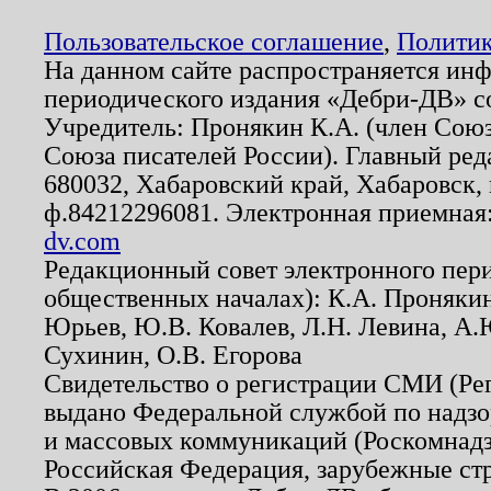
Пользовательское соглашение
,
Политик
На данном сайте распространяется ин
периодического издания «Дебри-ДВ» с
Учредитель: Пронякин К.А. (член Союз
Союза писателей России). Главный ред
680032, Хабаровский край, Хабаровск, п
ф.84212296081. Электронная приемная
dv.com
Редакционный совет электронного пер
общественных началах): К.А. Проняки
Юрьев, Ю.В. Ковалев, Л.Н. Левина, А.
Сухинин, О.В. Егорова
Свидетельство о регистрации СМИ (Р
выдано Федеральной службой по надзо
и массовых коммуникаций (Роскомнадзо
Российская Федерация, зарубежные ст