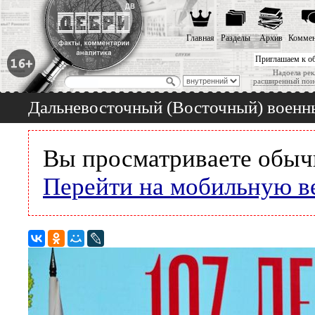
Главная
Разделы
Архив
Коммен
Приглашаем к о
Надоела рек
расширенный пои
Дальневосточный (Восточный) военны
Вы просматриваете обыч
Перейти на мобильную в