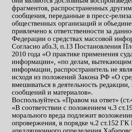
они являются дословным воспроизведе
фрагментов, распространенных другим
сообщения, переданные в пресс-релиза
общественных организаций и объединен
привлечено к ответственности за данн
Федерации о средствах массовой инфо
Согласно абз.3, п.13 Постановления П
2010 года «О практике применения суд
информации», «по делам, вытекающим
информации, распространитель не явл
исходя из положений Закона РФ «О ср
вмешиваться в деятельность редакции, 
сообщений и материалов».
Воспользуйтесь «Правом на ответ» (ст
«В соответствии с положением ч.3 ст.
морального вреда подлежит возложению
опровержения, в порядке ч.2 ст.152 ГК 
апелляционного определения Хабаровско