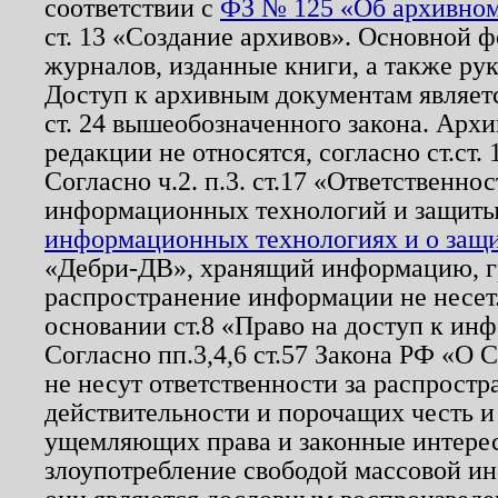
соответствии с
ФЗ № 125 «Об архивном
ст. 13 «Создание архивов». Основной ф
журналов, изданные книги, а также ру
Доступ к архивным документам являетс
ст. 24 вышеобозначенного закона. Арх
редакции не относятся, согласно ст.ст. 
Согласно ч.2. п.3. ст.17 «Ответственн
информационных технологий и защит
информационных технологиях и о защит
«Дебри-ДВ», хранящий информацию, гр
распространение информации не несет.
основании ст.8 «Право на доступ к ин
Согласно пп.3,4,6 ст.57 Закона РФ «О
не несут ответственности за распрост
действительности и порочащих честь и
ущемляющих права и законные интере
злоупотребление свободой массовой ин