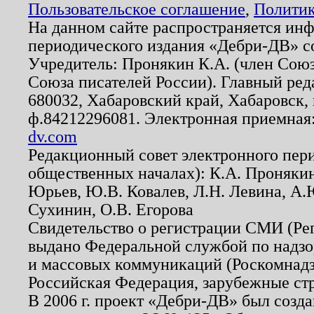
Пользовательское соглашение
,
Политик
На данном сайте распространяется ин
периодического издания «Дебри-ДВ» с
Учредитель: Пронякин К.А. (член Союз
Союза писателей России). Главный ред
680032, Хабаровский край, Хабаровск, п
ф.84212296081. Электронная приемная
dv.com
Редакционный совет электронного пер
общественных началах): К.А. Проняки
Юрьев, Ю.В. Ковалев, Л.Н. Левина, А.
Сухинин, О.В. Егорова
Свидетельство о регистрации СМИ (Р
выдано Федеральной службой по надзо
и массовых коммуникаций (Роскомнадзо
Российская Федерация, зарубежные ст
В 2006 г. проект «Дебри-ДВ» был созда