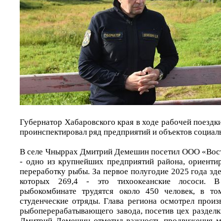
Губернатор Хабаровского края в ходе рабочей поездк
проинспектировал ряд предприятий и объектов социал
В селе Чныррах Дмитрий Демешин посетил ООО «Вос
- одно из крупнейших предприятий района, ориенти
переработку рыбы. За первое полугодие 2025 года зде
которых 269,4 - это тихоокеанские лососи. 
рыбокомбинате трудятся около 450 человек, в то
студенческие отряды. Глава региона осмотрел прои
рыбоперерабатывающего завода, посетив цех разделк
Дмитрий Демешин отметил важность продвижения м