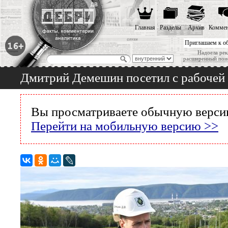
Главная
Разделы
Архив
Коммен
Приглашаем к о
Надоела рек
расширенный пои
Дмитрий Демешин посетил с рабочей 
Вы просматриваете обычную версию
Перейти на мобильную версию >>