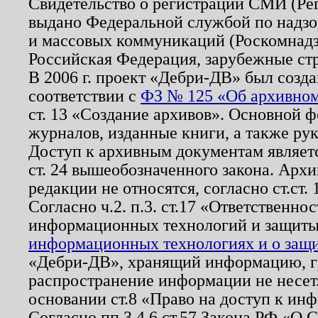
Свидетельство о регистрации СМИ (Р
выдано Федеральной службой по надзо
и массовых коммуникаций (Роскомнадзо
Российская Федерация, зарубежные ст
В 2006 г. проект «Дебри-ДВ» был созда
соответствии с
ФЗ № 125 «Об архивном
ст. 13 «Создание архивов». Основной ф
журналов, изданные книги, а также ру
Доступ к архивным документам являетс
ст. 24 вышеобозначенного закона. Арх
редакции не относятся, согласно ст.ст. 
Согласно ч.2. п.3. ст.17 «Ответственн
информационных технологий и защит
информационных технологиях и о защит
«Дебри-ДВ», хранящий информацию, гр
распространение информации не несет.
основании ст.8 «Право на доступ к ин
Согласно пп.3,4,6 ст.57 Закона РФ «О