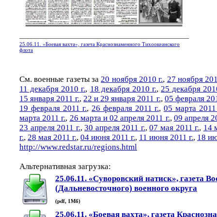
25.06.11. «Боевая вахта», газета Краснознаменного Тихоокеанского
флота
См. военные газеты за
20 ноября 2010 г.
,
27 ноября 201
11 декабря 2010 г.
,
18 декабря 2010 г.
,
25 декабря 2010
15 января 2011 г.
,
22 и 29 января 2011 г.
,
05 февраля 201
19 февраля 2011 г.
,
26 февраля 2011 г.
,
05 марта 2011 
марта 2011 г.
,
26 марта и 02 апреля 2011 г.
,
09 апреля 20
23 апреля 2011 г.
,
30 апреля 2011 г.
,
07 мая 2011 г.
,
14 
г.
,
28 мая 2011 г.
,
04 июня 2011 г.
,
11 июня 2011 г.
,
18 ию
http://www.redstar.ru/regions.html
Альтернативная загрузка:
25.06.11. «Суворовский натиск», газета В
(Дальневосточного) военного округа
(pdf, 1Мб)
25.06.11. «Боевая вахта», газета Красноз