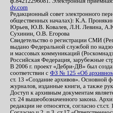
ф.84212296081. Электронная приемная
dv.com
Редакционный совет электронного пер
общественных началах): К.А. Проняки
Юрьев, Ю.В. Ковалев, Л.Н. Левина, А.
Сухинин, О.В. Егорова
Свидетельство о регистрации СМИ (Р
выдано Федеральной службой по надзо
и массовых коммуникаций (Роскомнадзо
Российская Федерация, зарубежные ст
В 2006 г. проект «Дебри-ДВ» был созда
соответствии с
ФЗ № 125 «Об архивном
ст. 13 «Создание архивов». Основной ф
журналов, изданные книги, а также ру
Доступ к архивным документам являетс
ст. 24 вышеобозначенного закона. Арх
редакции не относятся, согласно ст.ст. 
Согласно ч.2. п.3. ст.17 «Ответственн