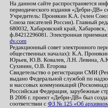
На данном сайте распространяется ин
периодического издания «Дебри-ДВ» с
Учредитель: Пронякин К.А. (член Союз
Союза писателей России). Главный ред
680032, Хабаровский край, Хабаровск, п
ф.84212296081. Электронная приемная
dv.com
Редакционный совет электронного пер
общественных началах): К.А. Проняки
Юрьев, Ю.В. Ковалев, Л.Н. Левина, А.
Сухинин, О.В. Егорова
Свидетельство о регистрации СМИ (Р
выдано Федеральной службой по надзо
и массовых коммуникаций (Роскомнадзо
Российская Федерация, зарубежные ст
В 2006 г. проект «Дебри-ДВ» был созда
соответствии с
ФЗ № 125 «Об архивном