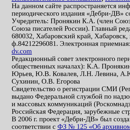
На данном сайте распространяется ин
периодического издания «Дебри-ДВ» с
Учредитель: Пронякин К.А. (член Союз
Союза писателей России). Главный ред
680032, Хабаровский край, Хабаровск, п
ф.84212296081. Электронная приемная
dv.com
Редакционный совет электронного пер
общественных началах): К.А. Проняки
Юрьев, Ю.В. Ковалев, Л.Н. Левина, А.
Сухинин, О.В. Егорова
Свидетельство о регистрации СМИ (Р
выдано Федеральной службой по надзо
и массовых коммуникаций (Роскомнадзо
Российская Федерация, зарубежные ст
В 2006 г. проект «Дебри-ДВ» был созда
соответствии с
ФЗ № 125 «Об архивном