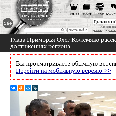
Главная
Разделы
Архив
Коммен
Приглашаем к о
Надоела рек
расширенный пои
Глава Приморья Олег Кожемяко расс
достижениях региона
Вы просматриваете обычную версию
Перейти на мобильную версию >>