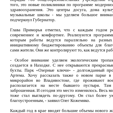
того, это новые поликлиники по программе модерниз
здравоохранения. Это центры досуга, дома культ
музыкальные школы - мы уделяем большое вниман
подчеркнул Губернатор.
Глава Приморья отметил, что с каждым годом ре
современнее и комфортнее. Реализуются программы
которым работы ведутся параллельно на разных 
инициативному бюджетированию объекты для благ
сами жители. Они же контролируют то, как ведутся раб
- Особое внимание уделяем экологическим тропа
создается в Находке. С нее открываются прекрасн
бухты. Парк «Озерные ключи» - долгожданный про
Артема. Хочу рассказать также о новом парке в
микрорайон во Владивостоке, где проживают вое
располагается на месте бывшего пустыря. Та
заброшенная. И сегодня это место изменилось. Весь м
тоже стал выглядеть по-другому. Он стал более 
благоустроенным, - заявил Олег Кожемяко.
Каждый год в крае вводят большие объемы нового жи