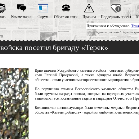
хив
Комментарии
Форум
Обратная связь
Правила
Поддержать проект
М
Приглашаем к обсуждению:
Трил
Надоела реклама? Зарегистри
ск
 войска посетил бригаду «Терек»
Врио атамана Уссурийского казачьего войска - советник губерна
края Евгений Процевский, а также офицеры штаба Всероссий
общества - стали участниками торжественного мероприятия в бриг
По поручению атамана Всероссийского казачьего общества Ви
были вручены награды воинам, которые на передовых участка
выполняют все поставленные задачи и защищают Отечество и Пра
Большинство военнослужащих были отмечены медалью Всеросси
общества «Казачья доблесть» - одной из наиболее почитаемых наг