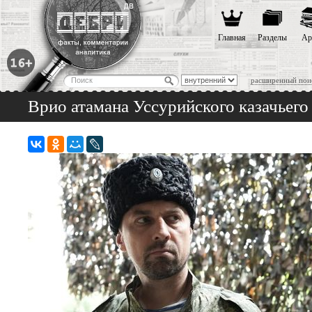
Главная
Разделы
Ар
расширенный пои
Врио атамана Уссурийского казачьего