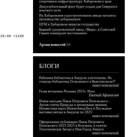
спортивную инфраструктуру Хабаровского края
Дноуглубительный флот будет создан для Северного
морского пути
На Хабаровском судостроительном заводе началось
производство дебаркадеров
ЦУМ в Хабаровске вернули государству
Бывший судоремонтный завод «Якорь» в Советской
Гавани планируют восстановить
:26:00 +1100
Архив новостей >>
БЛОГИ
Районная библиотека в Амурске уничтожена. На
очереди библиотека Островского в Комсомольске?!
павел попельский
Голая вечеринка Роснано 2015г. Итог.
Евгений Афанасьев
Новые находки Павла Петровича Попельского:
Архив газеты Природа и аномальные явления,
Неизвестная карта НижнеАмурЛага и Последние
выставки автора в Амурске по 2025
павел попельский
Официальные публикации Павла Петровича
Попельского 2023-2025 в Болгарии, в газетах
Тихоокеанская Звезда и Наш Город Амурск
павел попельский