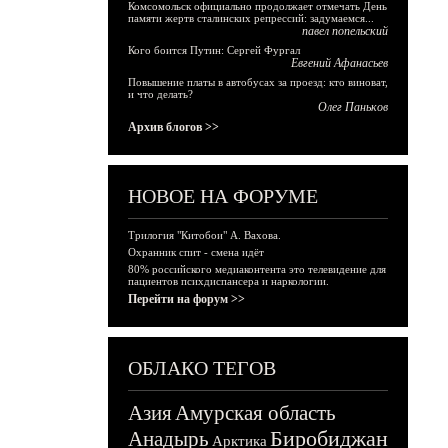
Комсомольск официально продолжает отмечать День
памяти жертв сталинских репрессий: задумаемся...
павел попельский
Кого боится Путин: Сергей Фургал
Евгений Афанасьев
Повышение платы в автобусах за проезд: кто виноват,
и что делать?
Олег Паньков
Архив блогов >>
НОВОЕ НА ФОРУМЕ
Трилогия "Китобои" А. Вахова.
Охранник спит - смена идёт
80% российского медиаконтента это телевидение для
пациентов психдиспансера и наркологии.
Перейти на форум >>
ОБЛАКО ТЕГОВ
Азия
Амурская область
Биробиджан
Анадырь
Арктика