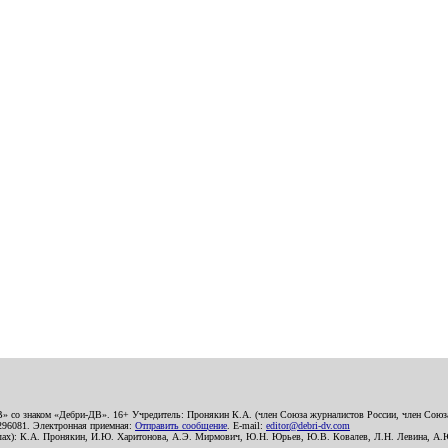
В» со знаком «Дебри-ДВ». 16+ Учредитель: Пронякин К.А. (член Союза журналистов России, член Союза
2296081. Электронная приемная:
Отправить сообщение
. E-mail:
editor@debri-dv.com
алах): К.А. Пронякин, И.Ю. Харитонова, А.Э. Мирмович, Ю.Н. Юрьев, Ю.В. Ковалев, Л.Н. Левина, А.