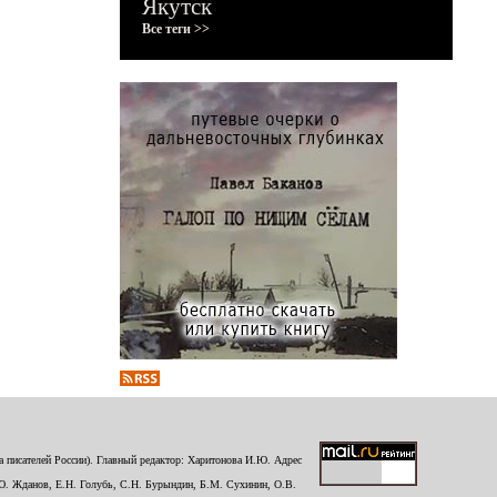
Якутск
Все теги >>
 писателей России). Главный редактор: Харитонова И.Ю. Адрес
Ю. Жданов, Е.Н. Голубь, С.Н. Бурындин, Б.М. Сухинин, О.В.