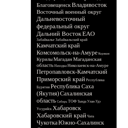
Владивосток
Благовещенск
Восточный военный округ
Дальневосточный
федеральный округ
Дальний Восток
ЕАО
Забайкалье
Забайкальский край
Камчатский край
Комсомольск-на-Амуре
Корякия
Магадан
Магаданская
Курилы
область
Николаевск-на-Амуре
Находка
Петропавловск-Камчатский
Приморский край
Республика
Республика Саха
Бурятия
(Якутия)
Сахалинская
область
ТОФ
Тында
Улан-Удэ
Сибирь
Хабаровск
Уссурийск
Хабаровский край
Чита
Чукотка
Южно-Сахалинск