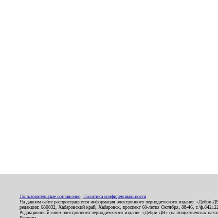
Пользовательское соглашение
,
Политика конфиденциальности
На данном сайте распространяется информация электронного периодического издания «Дебри-Д
редакции: 680032, Хабаровский край, Хабаровск, проспект 60-летия Октября, 88-46, т./ф.8421
Редакционный совет электронного периодического издания «Дебри-ДВ» (на общественных нач
Егорова