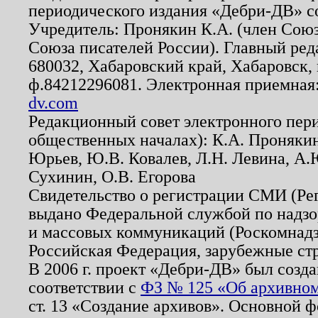
периодического издания «Дебри-ДВ» с
Учредитель: Пронякин К.А. (член Союз
Союза писателей России). Главный ред
680032, Хабаровский край, Хабаровск, п
ф.84212296081. Электронная приемная
dv.com
Редакционный совет электронного пер
общественных началах): К.А. Проняки
Юрьев, Ю.В. Ковалев, Л.Н. Левина, А.
Сухинин, О.В. Егорова
Свидетельство о регистрации СМИ (Р
выдано Федеральной службой по надзо
и массовых коммуникаций (Роскомнадзо
Российская Федерация, зарубежные ст
В 2006 г. проект «Дебри-ДВ» был созда
соответствии с
ФЗ № 125 «Об архивном
ст. 13 «Создание архивов». Основной ф