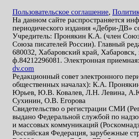
Пользовательское соглашение
,
Политик
На данном сайте распространяется ин
периодического издания «Дебри-ДВ» с
Учредитель: Пронякин К.А. (член Союз
Союза писателей России). Главный ред
680032, Хабаровский край, Хабаровск, п
ф.84212296081. Электронная приемная
dv.com
Редакционный совет электронного пер
общественных началах): К.А. Проняки
Юрьев, Ю.В. Ковалев, Л.Н. Левина, А.
Сухинин, О.В. Егорова
Свидетельство о регистрации СМИ (Р
выдано Федеральной службой по надзо
и массовых коммуникаций (Роскомнадзо
Российская Федерация, зарубежные ст