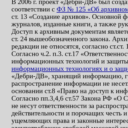
В 2006 г. проект «Дебри-ДВ» был созда
соответствии с
ФЗ № 125 «Об архивном
ст. 13 «Создание архивов». Основной ф
журналов, изданные книги, а также ру
Доступ к архивным документам являетс
ст. 24 вышеобозначенного закона. Арх
редакции не относятся, согласно ст.ст. 
Согласно ч.2. п.3. ст.17 «Ответственн
информационных технологий и защит
информационных технологиях и о защит
«Дебри-ДВ», хранящий информацию, гр
распространение информации не несет.
основании ст.8 «Право на доступ к ин
Согласно пп.3,4,6 ст.57 Закона РФ «О
не несут ответственности за распрост
действительности и порочащих честь и
ущемляющих права и законные интере
злоупотребление свободой массовой ин