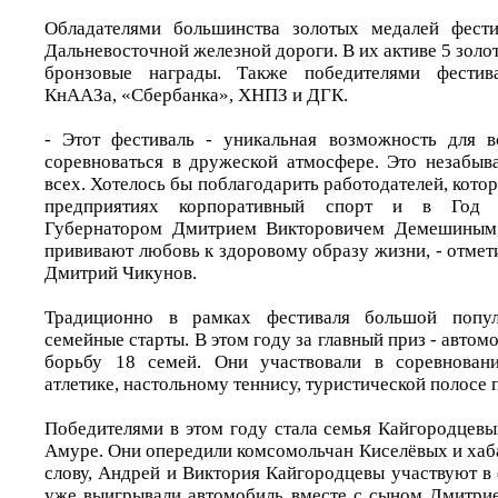
Обладателями большинства золотых медалей фести
Дальневосточной железной дороги. В их активе 5 золот
бронзовые награды. Также победителями фестива
КнААЗа, «Сбербанка», ХНПЗ и ДГК.
- Этот фестиваль - уникальная возможность для в
соревноваться в дружеской атмосфере. Это незабыв
всех. Хотелось бы поблагодарить работодателей, котор
предприятиях корпоративный спорт и в Год с
Губернатором Дмитрием Викторовичем Демешиным,
прививают любовь к здоровому образу жизни, - отмет
Дмитрий Чикунов.
Традиционно в рамках фестиваля большой попул
семейные старты. В этом году за главный приз - автом
борьбу 18 семей. Они участвовали в соревновани
атлетике, настольному теннису, туристической полосе 
Победителями в этом году стала семья Кайгородцевы
Амуре. Они опередили комсомольчан Киселёвых и хаб
слову, Андрей и Виктория Кайгородцевы участвуют в 
уже выигрывали автомобиль вместе с сыном Дмитрие