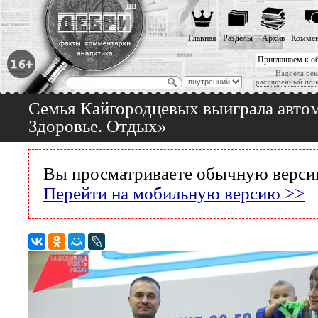
Главная
Разделы
Архив
Коммен
Приглашаем к о
Надоела рек
расширенный пои
Семья Кайгородцевых выиграла автом
Здоровье. Отдых»
Вы просматриваете обычную версию
Перейти на мобильную версию >>