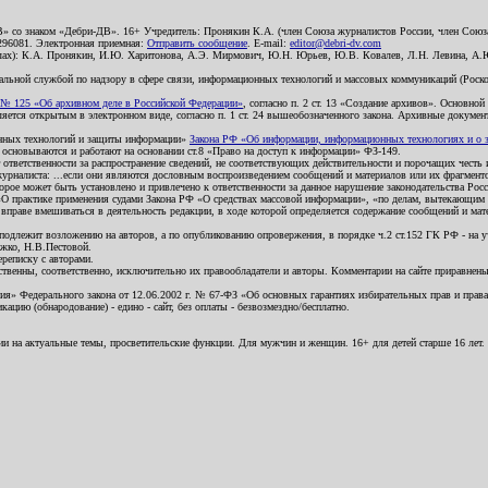
В» со знаком «Дебри-ДВ». 16+ Учредитель: Пронякин К.А. (член Союза журналистов России, член Союза
2296081. Электронная приемная:
Отправить сообщение
. E-mail:
editor@debri-dv.com
алах): К.А. Пронякин, И.Ю. Харитонова, А.Э. Мирмович, Ю.Н. Юрьев, Ю.В. Ковалев, Л.Н. Левина, А.
льной службой по надзору в сфере связи, информационных технологий и массовых коммуникаций (Роском
№ 125 «Об архивном деле в Российской Федерации»
, согласно п. 2 ст. 13 «Создание архивов». Основно
ется открытым в электронном виде, согласно п. 1 ст. 24 вышеобозначенного закона. Архивные документы 
ионных технологий и защиты информации»
Закона РФ «Об информации, информационных технологиях и о за
я основываются и работают на основании ст.8 «Право на доступ к информации» ФЗ-149.
 ответственности за распространение сведений, не соответствующих действительности и порочащих чест
урналиста: ...если они являются дословным воспроизведением сообщений и материалов или их фрагмент
орое может быть установлено и привлечено к ответственности за данное нарушение законодательства Рос
«О практике применения судами Закона РФ «О средствах массовой информации», «по делам, вытекающим 
вправе вмешиваться в деятельность редакции, в ходе которой определяется содержание сообщений и мат
одлежит возложению на авторов, а по опубликованию опровержения, в порядке ч.2 ст.152 ГК РФ - на уч
ожко, Н.В.Пестовой.
ереписку с авторами.
тственны, соответственно, исключительно их правообладатели и авторы. Комментарии на сайте приравне
я» Федерального закона от 12.06.2002 г. № 67-ФЗ «Об основных гарантиях избирательных прав и права н
ацию (обнародование) - едино - сайт, без оплаты - безвозмездно/бесплатно.
ии на актуальные темы, просветительские функции. Для мужчин и женщин. 16+ для детей старше 16 лет.