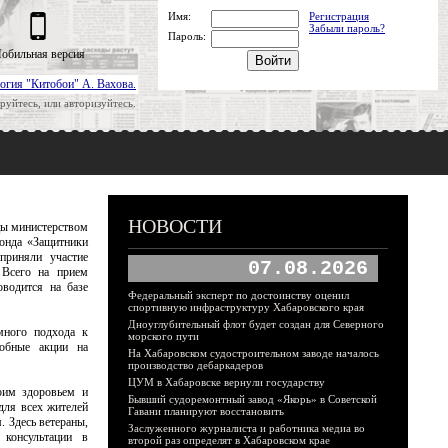
Имя:
Регистрация
Забыли пароль?
Пароль:
обильная версия
огия "Китобои" А. Вахова.
руйтесь, или авторизуйтесь.
НОВОСТИ
цы министерством
онда «Защитники
приняли участие
07.08.2026
 Всего на прием
оводится на базе
Федеральный эксперт по достоинству оценил
спортивную инфраструктуру Хабаровского края
Дноуглубительный флот будет создан для Северного
много подхода к
морского пути
добные акции на
На Хабаровском судостроительном заводе началось
производство дебаркадеров
ЦУМ в Хабаровске вернули государству
оим здоровьем и
Бывший судоремонтный завод «Якорь» в Советской
для всех жителей
Гавани планируют восстановить
 Здесь ветераны,
Заслуженного журналиста и работника медиа во
консультации в
второй раз определят в Хабаровском крае