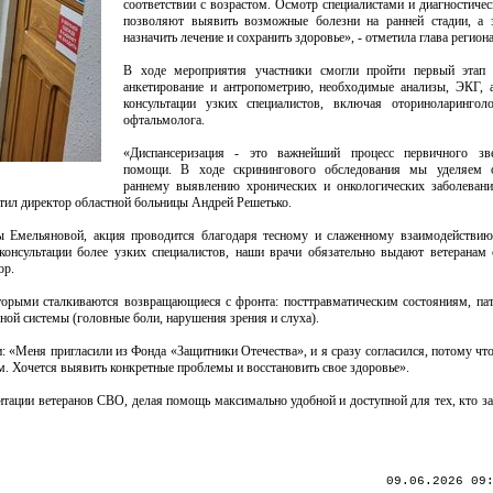
соответствии с возрастом. Осмотр специалистами и диагностичес
позволяют выявить возможные болезни на ранней стадии, а з
назначить лечение и сохранить здоровье», - отметила глава региона
В ходе мероприятия участники смогли пройти первый этап д
анкетирование и антропометрию, необходимые анализы, ЭКГ, 
консультации узких специалистов, включая оториноларинголо
офтальмолога.
«Диспансеризация - это важнейший процесс первичного зв
помощи. В ходе скринингового обследования мы уделяем 
раннему выявлению хронических и онкологических заболевани
метил директор областной больницы Андрей Решетько.
ы Емельяновой, акция проводится благодаря тесному и слаженному взаимодействи
консультации более узких специалистов, наши врачи обязательно выдают ветеранам
ор.
торыми сталкиваются возвращающиеся с фронта: посттравматическим состояниям, па
ной системы (головные боли, нарушения зрения и слуха).
: «Меня пригласили из Фонда «Защитники Отечества», и я сразу согласился, потому чт
м. Хочется выявить конкретные проблемы и восстановить свое здоровье».
тации ветеранов СВО, делая помощь максимально удобной и доступной для тех, кто з
09.06.2026 09