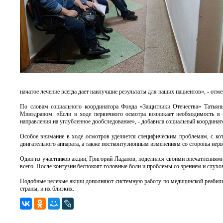
начатое лечение всегда дает наилучшие результаты для наших пациентов», - от
По словам социального координатора Фонда «Защитники Отечества» Татьян
Минздравом. «Если в ходе первичного осмотра возникает необходимость в 
направления на углубленное дообследование», - добавила социальный координат
Особое внимание в ходе осмотров уделяется специфическим проблемам, с ко
двигательного аппарата, а также постконтузионным изменениям со стороны нерв
Один из участников акции, Григорий Ладанов, поделился своими впечатлениями
всего. После контузии беспокоят головные боли и проблемы со зрением и слухо
Подобные целевые акции дополняют системную работу по медицинской реабили
страны, и их близких.