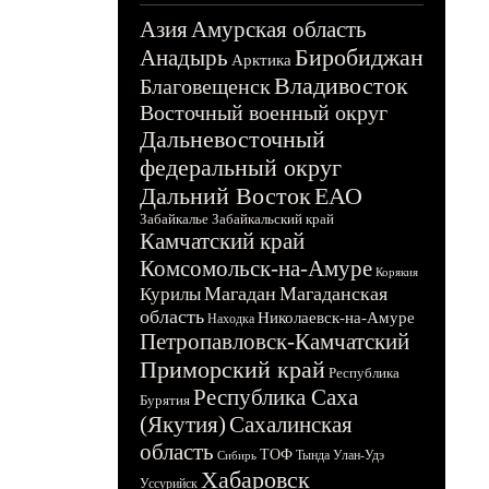
Азия
Амурская область
Биробиджан
Анадырь
Арктика
Владивосток
Благовещенск
Восточный военный округ
Дальневосточный
федеральный округ
Дальний Восток
ЕАО
Забайкалье
Забайкальский край
Камчатский край
Комсомольск-на-Амуре
Корякия
Магадан
Магаданская
Курилы
область
Николаевск-на-Амуре
Находка
Петропавловск-Камчатский
Приморский край
Республика
Республика Саха
Бурятия
(Якутия)
Сахалинская
область
ТОФ
Тында
Улан-Удэ
Сибирь
Хабаровск
Уссурийск