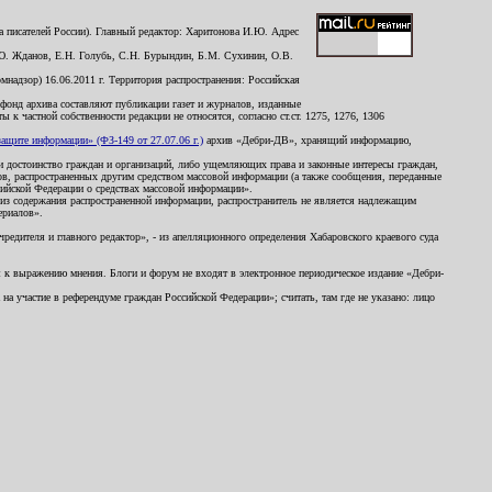
 писателей России). Главный редактор: Харитонова И.Ю. Адрес
Ю. Жданов, Е.Н. Голубь, С.Н. Бурындин, Б.М. Сухинин, О.В.
надзор) 16.06.2011 г. Территория распространения: Российская
й фонд архива составляют публикации газет и журналов, изданные
к частной собственности редакции не относятся, согласно ст.ст. 1275, 1276, 1306
щите информации» (ФЗ-149 от 27.07.06 г.)
архив «Дебри-ДВ», хранящий информацию,
ь и достоинство граждан и организаций, либо ущемляющих права и законные интересы граждан,
ов, распространенных другим средством массовой информации (а также сообщения, переданные
сийской Федерации о средствах массовой информации».
из содержания распространенной информации, распространитель не является надлежащим
ериалов».
редителя и главного редактор», - из апелляционного определения Хабаровского краевого суда
ны к выражению мнения. Блоги и форум не входят в электронное периодическое издание «Дебри-
а участие в референдуме граждан Российской Федерации»; считать, там где не указано: лицо