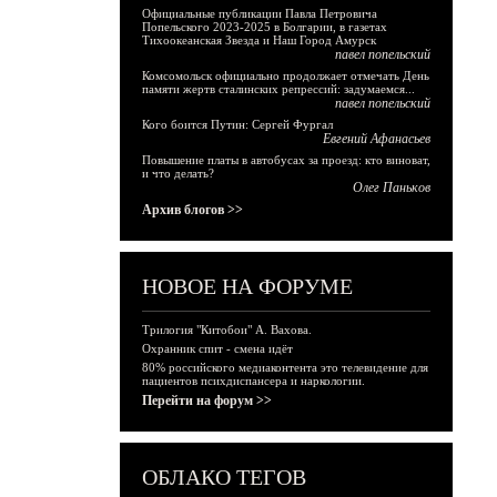
Официальные публикации Павла Петровича
Попельского 2023-2025 в Болгарии, в газетах
Тихоокеанская Звезда и Наш Город Амурск
павел попельский
Комсомольск официально продолжает отмечать День
памяти жертв сталинских репрессий: задумаемся...
павел попельский
Кого боится Путин: Сергей Фургал
Евгений Афанасьев
Повышение платы в автобусах за проезд: кто виноват,
и что делать?
Олег Паньков
Архив блогов >>
НОВОЕ НА ФОРУМЕ
Трилогия "Китобои" А. Вахова.
Охранник спит - смена идёт
80% российского медиаконтента это телевидение для
пациентов психдиспансера и наркологии.
Перейти на форум >>
ОБЛАКО ТЕГОВ