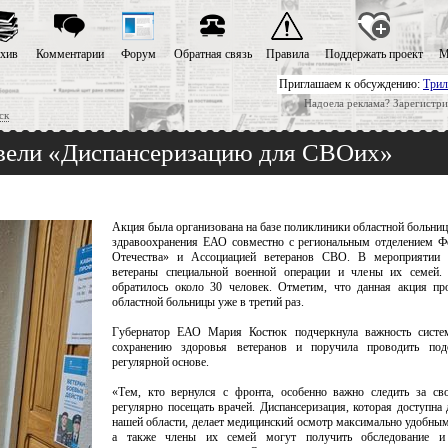
хив
Комментарии
Форум
Обратная связь
Правила
Поддержать проект
М
Приглашаем к обсуждению:
Трил
Надоела реклама? Зарегистри
ск
овели «Диспансеризацию для СВОих»
Акция была организована на базе поликлиники областной больни
здравоохранения ЕАО совместно с региональным отделением Ф
Отечества» и Ассоциацией ветеранов СВО. В мероприятии 
ветераны специальной военной операции и члены их семей.
обратилось около 30 человек. Отметим, что данная акция пр
областной больницы уже в третий раз.
Губернатор ЕАО Мария Костюк подчеркнула важность систе
сохранению здоровья ветеранов и поручила проводить по
регулярной основе.
«Тем, кто вернулся с фронта, особенно важно следить за св
регулярно посещать врачей. Диспансеризация, которая доступна 
нашей области, делает медицинский осмотр максимально удобным.
а также члены их семей могут получить обследование и 