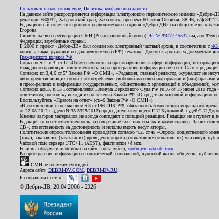
Пользовательское соглашение
,
Политика конфиденциальности
На данном сайте распространяется информация электронного периодического издания «Дебри-Д
редакции: 680032, Хабаровский край, Хабаровск, проспект 60-летия Октября, 88-46, т./ф.8421
Редакционный совет электронного периодического издания «Дебри-ДВ» (на общественных нач
Егорова
Свидетельство о регистрации СМИ (Регистрационный номер)
ЭЛ № ФС77-45537
выдано Федера
Федерация, зарубежные страны.
В 2006 г. проект «Дебри-ДВ» был создан как электронный частный архив, в соответствии с
ФЗ 
книги, а также рукописи по дальневосточной (РФ) тематике. Доступ к архивным документам явля
Гражданского кодекса РФ
.
Согласно ч.2. п.3. ст.17 «Ответственность за правонарушения в сфере информации, информац
гражданско-правовую ответственность за распространение информации не несет. Сайт и редакци
Согласно пп.3,4,6 ст.57 Закона РФ «О СМИ», «Редакция, главный редактор, журналист не несут
либо представляющих собой злоупотребление свободой массовой информации и (или) правами ж
в пресс-релизах и информация государственных, общественных организаций и объединений), кот
Согласно абз.3, п.13 Постановления Пленума Верховного Суда РФ №16 от 15 июня 2010 года 
ответчиком, поскольку исходя из положений Закона РФ «О средствах массовой информации» не 
Воспользуйтесь «Правом на ответ» (ст.46 Закона РФ «О СМИ»).
«В соответствии с положением ч.3 ст.196 ГПК РФ, обязанность компенсации морального вреда п
от 22.08.2012 г. (дело №33-5325/2012) председательствующего И.И.Куликовой, судей С.И.Дор
Мнения авторов материалов не всегда совпадают с позицией редакции. Редакция не вступает в п
Редакция не несет ответственность за содержание внешних ссылок и комментариев. За них отве
ДВ», ответственность за достоверность и наполняемость несут авторы.
Политические опросы/голосования проводятся согласно ч.2. ст.46 «Опросы общественного мнени
(лица), заказавшее (заказавших) проведение опроса и оплатившее (оплативших) указанную публик
Часовой пояс сервера UTC+11 (AEST), фактически +8 мск.
Если вы обнаружили ошибки на сайте, пожалуйста,
сообщите нам об этом
.
Распространение информации о политической, социальной, духовной жизни общества, публикац
СМИ не получает субсидий.
Адреса сайта:
DEBRI-DV.COM
,
DEBRI-DV.RU
.
В социальных сетях:
© Дебри-ДВ, 20.04.2006 - 2026