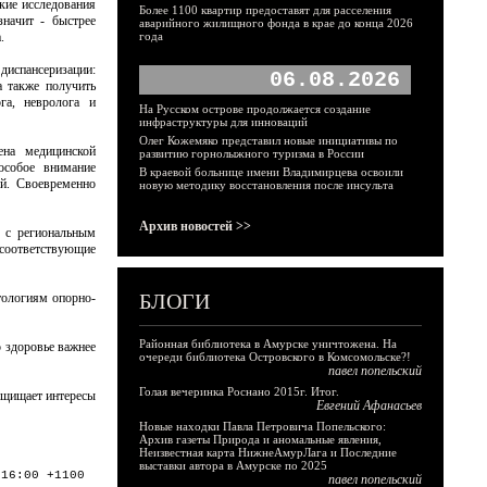
кие исследования
Более 1100 квартир предоставят для расселения
начит - быстрее
аварийного жилищного фонда в крае до конца 2026
.
года
испансеризации:
06.08.2026
а также получить
га, невролога и
На Русском острове продолжается создание
инфраструктуры для инноваций
Олег Кожемяко представил новые инициативы по
ена медицинской
развитию горнолыжного туризма в России
особое внимание
В краевой больнице имени Владимирцева освоили
й. Своевременно
новую методику восстановления после инсульта
Архив новостей >>
ю с региональным
 соответствующие
БЛОГИ
тологиям опорно-
Районная библиотека в Амурске уничтожена. На
о здоровье важнее
очереди библиотека Островского в Комсомольске?!
павел попельский
Голая вечеринка Роснано 2015г. Итог.
ащищает интересы
Евгений Афанасьев
Новые находки Павла Петровича Попельского:
Архив газеты Природа и аномальные явления,
Неизвестная карта НижнеАмурЛага и Последние
выставки автора в Амурске по 2025
:16:00 +1100
павел попельский