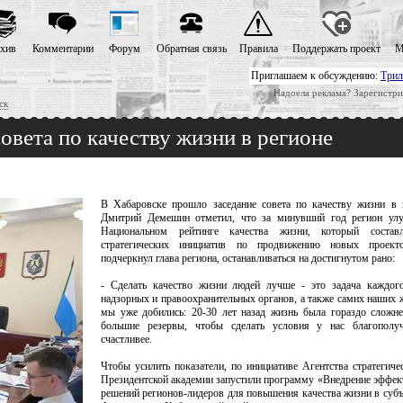
хив
Комментарии
Форум
Обратная связь
Правила
Поддержать проект
М
Приглашаем к обсуждению:
Трил
Надоела реклама? Зарегистри
ск
вета по качеству жизни в регионе
В Хабаровске прошло заседание совета по качеству жизни в 
Дмитрий Демешин отметил, что за минувший год регион ул
Национальном рейтинге качества жизни, который составл
стратегических инициатив по продвижению новых проект
подчеркнул глава региона, останавливаться на достигнутом рано:
- Сделать качество жизни людей лучше - это задача каждого
надзорных и правоохранительных органов, а также самих наших 
мы уже добились: 20-30 лет назад жизнь была гораздо сложне
большие резервы, чтобы сделать условия у нас благополу
счастливее.
Чтобы усилить показатели, по инициативе Агентства стратегиче
Президентской академии запустили программу «Внедрение эффек
решений регионов-лидеров для повышения качества жизни в субъ