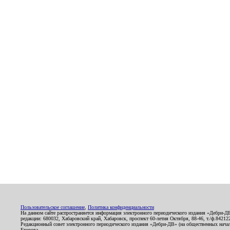
Пользовательское соглашение
,
Политика конфиденциальности
На данном сайте распространяется информация электронного периодического издания «Дебри-Д
редакции: 680032, Хабаровский край, Хабаровск, проспект 60-летия Октября, 88-46, т./ф.8421
Редакционный совет электронного периодического издания «Дебри-ДВ» (на общественных нач
Егорова