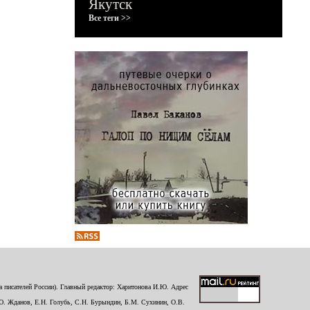
Якутск
Все теги >>
 писателей России). Главный редактор: Харитонова И.Ю. Адрес
Ю. Жданов, Е.Н. Голубь, С.Н. Бурындин, Б.М. Сухинин, О.В.