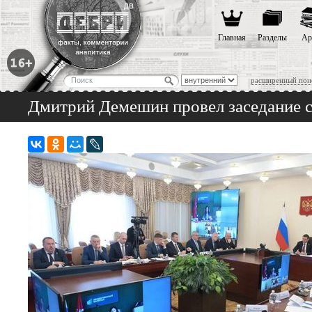
Главная
Разделы
Ар
расширенный пои
Дмитрий Демешин провел заседание со