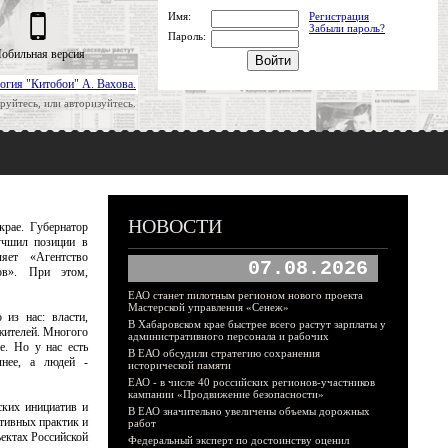
Имя:
Регистрация
Забыли пароль?
Пароль:
обильная версия
огия "Китобои" А. Вахова.
руйтесь, или авторизуйтесь.
НОВОСТИ
крае. Губернатор
учшил позиции в
яет «Агентство
07.08.2026
ов». При этом,
ЕАО станет пилотным регионом нового проекта
Мастерской управления «Сенеж»
 из нас: власти,
В Хабаровском крае быстрее всего растут зарплаты у
жителей. Многого
административного персонала и рабочих
е. Но у нас есть
В ЕАО обсудили стратегию сохранения
чнее, а людей -
исторической памяти
ЕАО - в числе 40 российских регионов-участников
кампании «Продвижение безопасности»
ских инициатив и
В ЕАО значительно увеличены объемы дорожных
тивных практик и
работ
ектах Российской
Федеральный эксперт по достоинству оценил