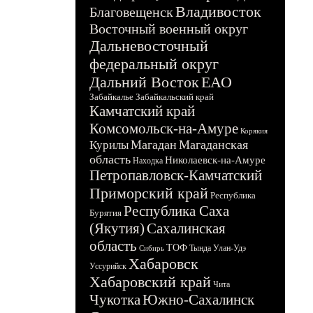
Владивосток
Благовещенск
Восточный военный округ
Дальневосточный
федеральный округ
Дальний Восток
ЕАО
Забайкалье
Забайкальский край
Камчатский край
Комсомольск-на-Амуре
Корякия
Магадан
Магаданская
Курилы
область
Николаевск-на-Амуре
Находка
Петропавловск-Камчатский
Приморский край
Республика
Республика Саха
Бурятия
(Якутия)
Сахалинская
область
ТОФ
Тында
Улан-Удэ
Сибирь
Хабаровск
Уссурийск
Хабаровский край
Чита
Чукотка
Южно-Сахалинск