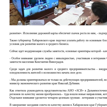
развитие». Исполнение дорожной карты обеспечит скачок роста по ним, - подче
Также губернатор Хабаровского края поручил усилить работу по основным бло
условия для развития малого и среднего бизнеса.
Сейчас идет модернизация службы занятости, основные ориентиры которой - кач
- Особое внимание уделяем людям с инвалидностью, участникам и ветеранам С
занятости населения Константин Виноградов.
Среди задач для развития малого и среднего предпринимательства - внедр
осведомленность жителей о возможностях начать свое дело.
- Мы должны ориентироваться не только на действующих предпринимателей, но и 
министр экономического развития края Николай Дубинин.
Как отметила руководитель представительства АНО «АСИ» в Дальневосточном 
регионов по качеству жизни преобразилась - туда вошли новые направления, ко
Отдельное внимание уделяется четырем целевым группам - ветеранам и участн
В завершение заседания совета по качеству жизни в Хабаровском крае Губерна