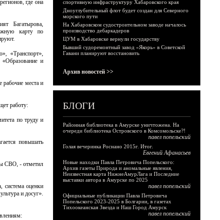
егионов, где она
спортивную инфраструктуру Хабаровского края
Дноуглубительный флот будет создан для Северного
морского пути
ят Багатырова,
На Хабаровском судостроительном заводе началось
производство дебаркадеров
ожную карту по
ируют.
ЦУМ в Хабаровске вернули государству
Бывший судоремонтный завод «Якорь» в Советской
», «Транспорт»,
Гавани планируют восстановить
е «Образование и
Архив новостей >>
 рабочие места и
БЛОГИ
щет работу:
итета по труду и
Районная библиотека в Амурске уничтожена. На
очереди библиотека Островского в Комсомольске?!
павел попельский
агается повышать
Голая вечеринка Роснано 2015г. Итог.
Евгений Афанасьев
Новые находки Павла Петровича Попельского:
ны СВО, - отметил
Архив газеты Природа и аномальные явления,
Неизвестная карта НижнеАмурЛага и Последние
выставки автора в Амурске по 2025
, система оценки
павел попельский
ультура и досуг».
Официальные публикации Павла Петровича
Попельского 2023-2025 в Болгарии, в газетах
Тихоокеанская Звезда и Наш Город Амурск
павел попельский
авлениям: