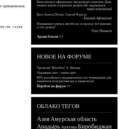
Комсомольск официально продолжает отмечать День
памяти жертв сталинских репрессий: задумаемся...
е принципиальна.
павел попельский
Кого боится Путин: Сергей Фургал
Евгений Афанасьев
Повышение платы в автобусах за проезд: кто виноват,
:09:00 +1100
и что делать?
Олег Паньков
Архив блогов >>
НОВОЕ НА ФОРУМЕ
Трилогия "Китобои" А. Вахова.
Охранник спит - смена идёт
80% российского медиаконтента это телевидение для
пациентов психдиспансера и наркологии.
Перейти на форум >>
ОБЛАКО ТЕГОВ
Азия
Амурская область
Биробиджан
Анадырь
Арктика