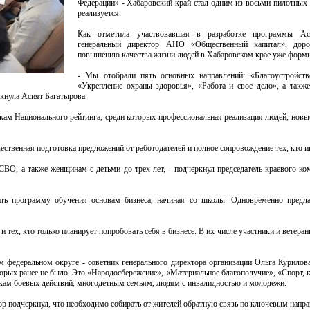
Федерации» - Хабаровский край стал одним из восьми пилотных р
реализуется.
Как отметила участвовавшая в разработке программы Аси
генеральный директор АНО «Общественный капитал», дор
повышению качества жизни людей в Хабаровском крае уже форм
- Мы отобрали пять основных направлений: «Благоустройство
«Укрепление охраны здоровья», «Работа и свое дело», а такж
ркнула Асият Багатырова.
кам Национального рейтинга, среди которых профессиональная реализация людей, новые
ественная подготовка предложений от работодателей и полное сопровождение тех, кто и
ВО, а также женщинам с детьми до трех лет, - подчеркнул председатель краевого ком
ить программу обучения основам бизнеса, начиная со школы. Одновременно предл
тех, кто только планирует попробовать себя в бизнесе. В их числе участники и ветера
федеральном округе - советник генерального директора организации Ольга Курилова
торых ранее не было. Это «Народосбережение», «Материальное благополучие», «Спорт, к
икам боевых действий, многодетным семьям, людям с инвалидностью и молодежи.
тор подчеркнул, что необходимо собирать от жителей обратную связь по ключевым напр