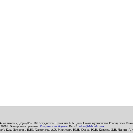
В» со знаком «Дебри-ДВ». 16+ Учредитель: Пронякин К.А. (член Союза журналистов России, член Союза
2296081. Электронная приемная:
Отправить сообщение
. E-mail:
editor@debri-dv.com
алах): К.А. Пронякин, И.Ю. Харитонова, А.Э. Мирмович, Ю.Н. Юрьев, Ю.В. Ковалев, Л.Н. Левина, А.