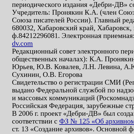
периодического издания «Дебри-ДВ» с
Учредитель: Пронякин К.А. (член Союз
Союза писателей России). Главный ред
680032, Хабаровский край, Хабаровск, п
ф.84212296081. Электронная приемная
dv.com
Редакционный совет электронного пер
общественных началах): К.А. Проняки
Юрьев, Ю.В. Ковалев, Л.Н. Левина, А.
Сухинин, О.В. Егорова
Свидетельство о регистрации СМИ (Р
выдано Федеральной службой по надзо
и массовых коммуникаций (Роскомнадзо
Российская Федерация, зарубежные ст
В 2006 г. проект «Дебри-ДВ» был созда
соответствии с
ФЗ № 125 «Об архивном
ст. 13 «Создание архивов». Основной ф