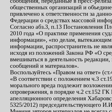
сообщения, переданные в пресс-релиза
общественных организаций и объединен
привлечено к ответственности за данн
Федерации о средствах массовой инфо
Согласно абз.3, п.13 Постановления П
2010 года «О практике применения суд
информации», «по делам, вытекающим
информации, распространитель не явл
исходя из положений Закона РФ «О ср
вмешиваться в деятельность редакции, 
сообщений и материалов».
Воспользуйтесь «Правом на ответ» (ст
«В соответствии с положением ч.3 ст.
морального вреда подлежит возложению
опровержения, в порядке ч.2 ст.152 ГК 
апелляционного определения Хабаровско
5325/2012) председательствующего И.И
Мнения авторов материалов не всегда 