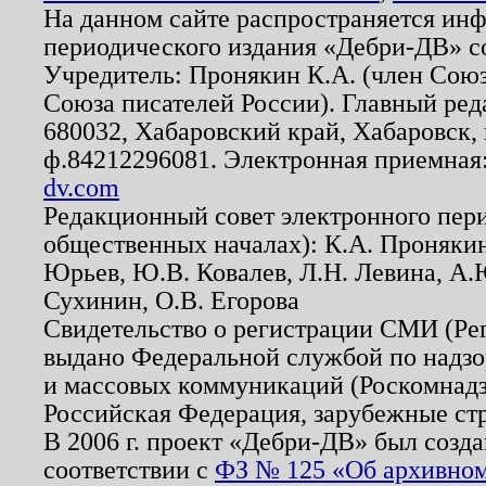
На данном сайте распространяется ин
периодического издания «Дебри-ДВ» с
Учредитель: Пронякин К.А. (член Союз
Союза писателей России). Главный ред
680032, Хабаровский край, Хабаровск, п
ф.84212296081. Электронная приемная
dv.com
Редакционный совет электронного пер
общественных началах): К.А. Проняки
Юрьев, Ю.В. Ковалев, Л.Н. Левина, А.
Сухинин, О.В. Егорова
Свидетельство о регистрации СМИ (Р
выдано Федеральной службой по надзо
и массовых коммуникаций (Роскомнадзо
Российская Федерация, зарубежные ст
В 2006 г. проект «Дебри-ДВ» был созда
соответствии с
ФЗ № 125 «Об архивном