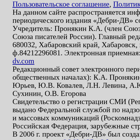
Пользовательское соглашение
,
Политик
На данном сайте распространяется ин
периодического издания «Дебри-ДВ» с
Учредитель: Пронякин К.А. (член Союз
Союза писателей России). Главный ред
680032, Хабаровский край, Хабаровск, п
ф.84212296081. Электронная приемная
dv.com
Редакционный совет электронного пер
общественных началах): К.А. Проняки
Юрьев, Ю.В. Ковалев, Л.Н. Левина, А.
Сухинин, О.В. Егорова
Свидетельство о регистрации СМИ (Р
выдано Федеральной службой по надзо
и массовых коммуникаций (Роскомнадзо
Российская Федерация, зарубежные ст
В 2006 г. проект «Дебри-ДВ» был созда