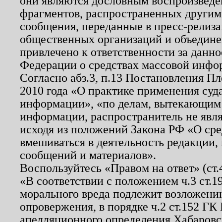
они являются дословным воспроизведе
фрагментов, распространенных другим
сообщения, переданные в пресс-релиза
общественных организаций и объединен
привлечено к ответственности за данн
Федерации о средствах массовой инфо
Согласно абз.3, п.13 Постановления П
2010 года «О практике применения суд
информации», «по делам, вытекающим
информации, распространитель не явл
исходя из положений Закона РФ «О ср
вмешиваться в деятельность редакции, 
сообщений и материалов».
Воспользуйтесь «Правом на ответ» (ст
«В соответствии с положением ч.3 ст.
морального вреда подлежит возложению
опровержения, в порядке ч.2 ст.152 ГК 
апелляционного определения Хабаровско