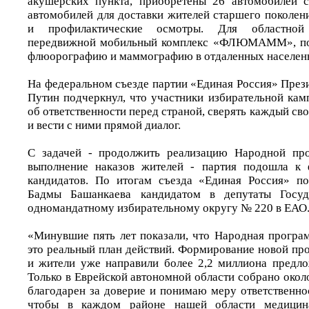
акушерских пункта, приобретены 26 автомобилей 
автомобилей для доставки жителей старшего поколен
и профилактические осмотры. Для областной
передвижной мобильный комплекс «ФЛЮМАММ», по
флюорографию и маммографию в отдаленных населенн
На федеральном съезде партии «Единая Россия» През
Путин подчеркнул, что участники избирательной ка
об ответственности перед страной, сверять каждый св
и вести с ними прямой диалог.
С задачей - продолжить реализацию Народной пр
выполнение наказов жителей - партия подошла к
кандидатов. По итогам съезда «Единая Россия» п
Бадмы Башанкаева кандидатом в депутаты Госу
одномандатному избирательному округу № 220 в ЕАО
«Минувшие пять лет показали, что Народная програ
это реальный план действий. Формирование новой пр
и жители уже направили более 2,2 миллиона предло
Только в Еврейской автономной области собрано около
благодарен за доверие и понимаю меру ответственнос
чтобы в каждом районе нашей области медицина