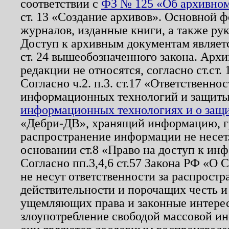
соответствии с
ФЗ № 125 «Об архивном
ст. 13 «Создание архивов». Основной ф
журналов, изданные книги, а также ру
Доступ к архивным документам являетс
ст. 24 вышеобозначенного закона. Арх
редакции не относятся, согласно ст.ст. 
Согласно ч.2. п.3. ст.17 «Ответственн
информационных технологий и защит
информационных технологиях и о защит
«Дебри-ДВ», хранящий информацию, гр
распространение информации не несет.
основании ст.8 «Право на доступ к ин
Согласно пп.3,4,6 ст.57 Закона РФ «О
не несут ответственности за распрост
действительности и порочащих честь и
ущемляющих права и законные интере
злоупотребление свободой массовой ин