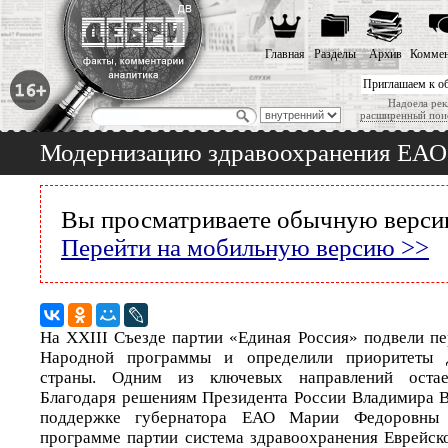
Главная
Разделы
Архив
Коммен
Приглашаем к о
Надоела рек
расширенный пои
Модернизацию здравоохранения ЕАО 
Вы просматриваете обычную версию
Перейти на мобильную версию >>
На XXIII Съезде партии «Единая Россия» подвели пе
Народной программы и определили приоритеты д
страны. Одним из ключевых направлений остает
Благодаря решениям Президента России Владимира 
поддержке губернатора ЕАО Марии Федоровны
программе партии система здравоохранения Еврейск