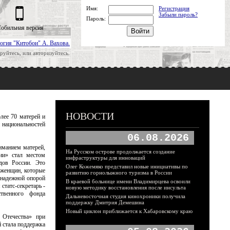
Имя:
Регистрация
Забыли пароль?
Пароль:
обильная версия
огия "Китобои" А. Вахова.
руйтесь, или авторизуйтесь.
НОВОСТИ
лее 70 матерей и
 национальностей
06.08.2026
иманием матерей,
На Русском острове продолжается создание
ии» стал местом
инфраструктуры для инноваций
дов России. Это
Олег Кожемяко представил новые инициативы по
 женщин, которые
развитию горнолыжного туризма в России
 надежной опорой
В краевой больнице имени Владимирцева освоили
статс-секретарь -
новую методику восстановления после инсульта
ственного фонда
Дальневосточная студия кинохроники получила
поддержку Дмитрия Демешина
Новый циклон приближается к Хабаровскому краю
 Отечества» при
й стала поддержка