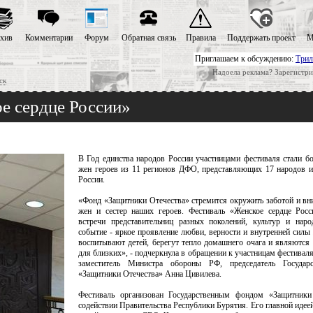
хив
Комментарии
Форум
Обратная связь
Правила
Поддержать проект
М
Приглашаем к обсуждению:
Трил
Надоела реклама? Зарегистри
ск
е сердце России»
В Год единства народов России участницами фестиваля стали бо
жен героев из 11 регионов ДФО, представляющих 17 народов и
России.
«Фонд «Защитники Отечества» стремится окружить заботой и вн
жен и сестер наших героев. Фестиваль «Женское сердце Росс
встречи представительниц разных поколений, культур и наро
событие - яркое проявление любви, верности и внутренней силы
воспитывают детей, берегут тепло домашнего очага и являются
для близких», - подчеркнула в обращении к участницам фестиваля 
заместитель Министра обороны РФ, председатель Государ
«Защитники Отечества» Анна Цивилева.
Фестиваль организован Государственным фондом «Защитники
содействии Правительства Республики Бурятия. Его главной идее