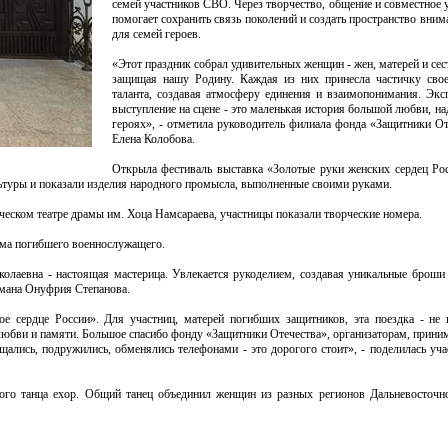
семей участников СВО. Через творчество, общение и совместное 
помогает сохранить связь поколений и создать пространство вни
для семей героев.
«Этот праздник собрал удивительных женщин - жен, матерей и сест
защищая нашу Родину. Каждая из них принесла частичку свое
таланта, создавая атмосферу единения и взаимопонимания. Экс
выступление на сцене - это маленькая история большой любви, н
героях», - отметила руководитель филиала фонда «Защитники О
Елена Колобова.
Открыла фестиваль выставка «Золотые руки женских сердец Рос
льтуры и показали изделия народного промысла, выполненные своими руками.
ческом театре драмы им. Хоца Намсараева, участницы показали творческие номера.
ама погибшего военнослужащего.
колаевна - настоящая мастерица. Увлекается рукоделием, создавая уникальные броши
амана Онуфрия Степанова.
е сердце России». Для участниц, матерей погибших защитников, эта поездка - не 
 любви и памяти. Большое спасибо фонду «Защитники Отечества», организаторам, прин
лись, подружились, обменялись телефонами - это дорогого стоит», - поделилась уча
кого танца ехор. Общий танец объединил женщин из разных регионов Дальневосточн