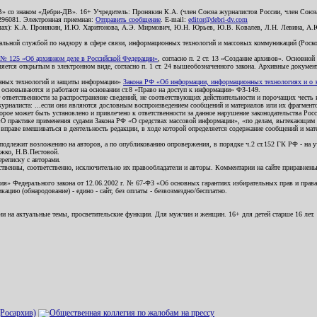
В» со знаком «Дебри-ДВ». 16+ Учредитель: Пронякин К.А. (член Союза журналистов России, член Союза
2296081. Электронная приемная:
Отправить сообщение
. E-mail:
editor@debri-dv.com
алах): К.А. Пронякин, И.Ю. Харитонова, А.Э. Мирмович, Ю.Н. Юрьев, Ю.В. Ковалев, Л.Н. Левина, А.
льной службой по надзору в сфере связи, информационных технологий и массовых коммуникаций (Роском
№ 125 «Об архивном деле в Российской Федерации»
, согласно п. 2 ст. 13 «Создание архивов». Основно
ется открытым в электронном виде, согласно п. 1 ст. 24 вышеобозначенного закона. Архивные документы 
ионных технологий и защиты информации»
Закона РФ «Об информации, информационных технологиях и о за
я основываются и работают на основании ст.8 «Право на доступ к информации» ФЗ-149.
 ответственности за распространение сведений, не соответствующих действительности и порочащих чест
урналиста: ...если они являются дословным воспроизведением сообщений и материалов или их фрагмент
орое может быть установлено и привлечено к ответственности за данное нарушение законодательства Рос
«О практике применения судами Закона РФ «О средствах массовой информации», «по делам, вытекающим 
вправе вмешиваться в деятельность редакции, в ходе которой определяется содержание сообщений и мат
одлежит возложению на авторов, а по опубликованию опровержения, в порядке ч.2 ст.152 ГК РФ - на уч
ожко, Н.В.Пестовой.
ереписку с авторами.
тственны, соответственно, исключительно их правообладатели и авторы. Комментарии на сайте приравне
я» Федерального закона от 12.06.2002 г. № 67-ФЗ «Об основных гарантиях избирательных прав и права н
ацию (обнародование) - едино - сайт, без оплаты - безвозмездно/бесплатно.
ии на актуальные темы, просветительские функции. Для мужчин и женщин. 16+ для детей старше 16 лет.