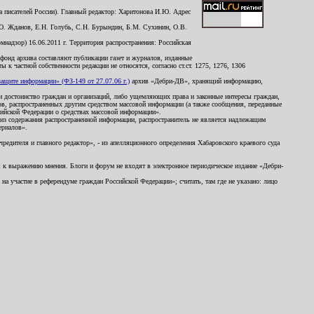
 писателей России). Главный редактор: Харитонова И.Ю. Адрес
Ю. Жданов, Е.Н. Голубь, С.Н. Бурындин, Б.М. Сухинин, О.В.
надзор) 16.06.2011 г. Территория распространения: Российская
й фонд архива составляют публикации газет и журналов, изданные
к частной собственности редакции не относятся, согласно ст.ст. 1275, 1276, 1306
щите информации» (ФЗ-149 от 27.07.06 г.)
архив «Дебри-ДВ», хранящий информацию,
ь и достоинство граждан и организаций, либо ущемляющих права и законные интересы граждан,
ов, распространенных другим средством массовой информации (а также сообщения, переданные
сийской Федерации о средствах массовой информации».
из содержания распространенной информации, распространитель не является надлежащим
ериалов».
редителя и главного редактор», - из апелляционного определения Хабаровского краевого суда
ны к выражению мнения. Блоги и форум не входят в электронное периодическое издание «Дебри-
а участие в референдуме граждан Российской Федерации»; считать, там где не указано: лицо