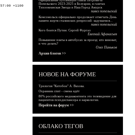
Официальные публикации Павла Петровича
Попельского 2023-2025 в Болгарии, в газетах
:57:00 +1100
Тихоокеанская Звезда и Наш Город Амурск
павел попельский
Комсомольск официально продолжает отмечать День
памяти жертв сталинских репрессий: задумаемся...
павел попельский
Кого боится Путин: Сергей Фургал
Евгений Афанасьев
Повышение платы в автобусах за проезд: кто виноват,
и что делать?
Олег Паньков
Архив блогов >>
НОВОЕ НА ФОРУМЕ
Трилогия "Китобои" А. Вахова.
Охранник спит - смена идёт
80% российского медиаконтента это телевидение для
пациентов психдиспансера и наркологии.
Перейти на форум >>
ОБЛАКО ТЕГОВ