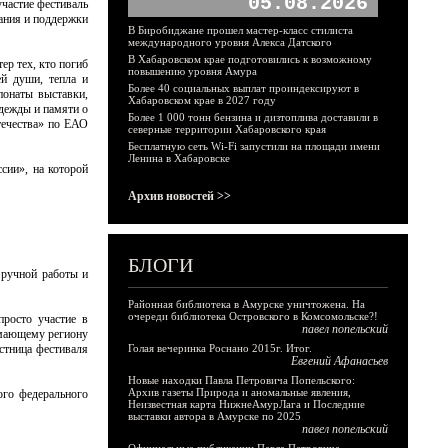
05.08.2026
участие фестиваль
мания и поддержки
В Биробиджане прошел мастер-класс стилиста
международного уровня Алекса Датского
В Хабаровском крае подготовились к возможному
ер тех, кто погиб
повышению уровня Амура
й души, тепла и
Более 40 социальных выплат проиндексируют в
понаты выставки,
Хабаровском крае в 2027 году
адежды и памяти о
Более 1 000 тонн бензина и дизтоплива доставили в
течества» по ЕАО
северные территории Хабаровского края
Бесплатную сеть Wi-Fi запустили на площади имени
Ленина в Хабаровске
сии», на которой
Архив новостей >>
БЛОГИ
 ручной работы и
Районная библиотека в Амурске уничтожена. На
очереди библиотека Островского в Комсомольске?!
просто участие в
павел попельский
имающему региону
стница фестиваля
Голая вечеринка Роснано 2015г. Итог.
Евгений Афанасьев
Новые находки Павла Петровича Попельского:
Архив газеты Природа и аномальные явления,
ого федерального
Неизвестная карта НижнеАмурЛага и Последние
выставки автора в Амурске по 2025
павел попельский