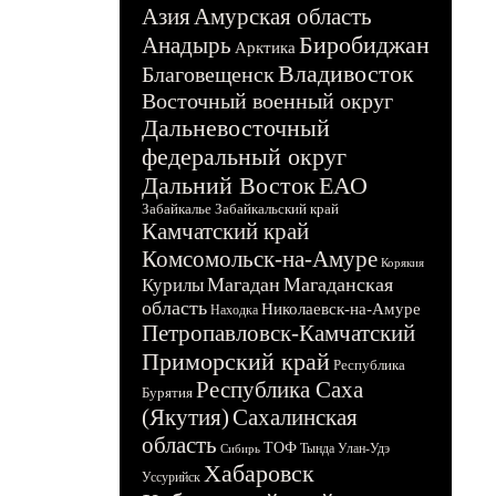
Азия
Амурская область
Биробиджан
Анадырь
Арктика
Владивосток
Благовещенск
Восточный военный округ
Дальневосточный
федеральный округ
Дальний Восток
ЕАО
Забайкалье
Забайкальский край
Камчатский край
Комсомольск-на-Амуре
Корякия
Магадан
Магаданская
Курилы
область
Николаевск-на-Амуре
Находка
Петропавловск-Камчатский
Приморский край
Республика
Республика Саха
Бурятия
(Якутия)
Сахалинская
область
ТОФ
Тында
Улан-Удэ
Сибирь
Хабаровск
Уссурийск