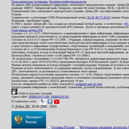
Пользовательское соглашение
,
Политика конфиденциальности
На данном сайте распространяется информация электронного периодического издания «Дебри-Д
редакции: 680032, Хабаровский край, Хабаровск, проспект 60-летия Октября, 88-46, т./ф.8421
Редакционный совет электронного периодического издания «Дебри-ДВ» (на общественных нач
Егорова
Свидетельство о регистрации СМИ (Регистрационный номер)
ЭЛ № ФС77-45537
выдано Федера
Федерация, зарубежные страны.
В 2006 г. проект «Дебри-ДВ» был создан как электронный частный архив, в соответствии с
ФЗ 
книги, а также рукописи по дальневосточной (РФ) тематике. Доступ к архивным документам явля
Гражданского кодекса РФ
.
Согласно ч.2. п.3. ст.17 «Ответственность за правонарушения в сфере информации, информац
гражданско-правовую ответственность за распространение информации не несет. Сайт и редакци
Согласно пп.3,4,6 ст.57 Закона РФ «О СМИ», «Редакция, главный редактор, журналист не несут
либо представляющих собой злоупотребление свободой массовой информации и (или) правами ж
в пресс-релизах и информация государственных, общественных организаций и объединений), кот
Согласно абз.3, п.13 Постановления Пленума Верховного Суда РФ №16 от 15 июня 2010 года 
ответчиком, поскольку исходя из положений Закона РФ «О средствах массовой информации» не 
Воспользуйтесь «Правом на ответ» (ст.46 Закона РФ «О СМИ»).
«В соответствии с положением ч.3 ст.196 ГПК РФ, обязанность компенсации морального вреда п
от 22.08.2012 г. (дело №33-5325/2012) председательствующего И.И.Куликовой, судей С.И.Дор
Мнения авторов материалов не всегда совпадают с позицией редакции. Редакция не вступает в п
Редакция не несет ответственность за содержание внешних ссылок и комментариев. За них отве
ДВ», ответственность за достоверность и наполняемость несут авторы.
Политические опросы/голосования проводятся согласно ч.2. ст.46 «Опросы общественного мнени
(лица), заказавшее (заказавших) проведение опроса и оплатившее (оплативших) указанную публик
Часовой пояс сервера UTC+11 (AEST), фактически +8 мск.
Если вы обнаружили ошибки на сайте, пожалуйста,
сообщите нам об этом
.
Распространение информации о политической, социальной, духовной жизни общества, публикац
СМИ не получает субсидий.
Адреса сайта:
DEBRI-DV.COM
,
DEBRI-DV.RU
.
В социальных сетях:
© Дебри-ДВ, 20.04.2006 - 2026