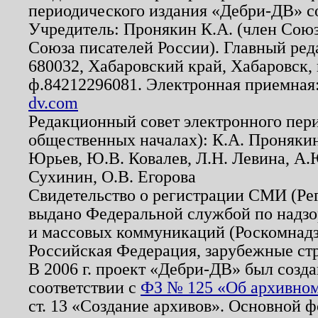
периодического издания «Дебри-ДВ» с
Учредитель: Пронякин К.А. (член Союз
Союза писателей России). Главный ред
680032, Хабаровский край, Хабаровск, п
ф.84212296081. Электронная приемная
dv.com
Редакционный совет электронного пер
общественных началах): К.А. Проняки
Юрьев, Ю.В. Ковалев, Л.Н. Левина, А.
Сухинин, О.В. Егорова
Свидетельство о регистрации СМИ (Р
выдано Федеральной службой по надзо
и массовых коммуникаций (Роскомнадзо
Российская Федерация, зарубежные ст
В 2006 г. проект «Дебри-ДВ» был созда
соответствии с
ФЗ № 125 «Об архивном
ст. 13 «Создание архивов». Основной ф