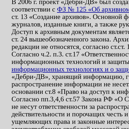
В 2006 г. проект «Дебри-ДВ» был созда
соответствии с
ФЗ № 125 «Об архивном
ст. 13 «Создание архивов». Основной ф
журналов, изданные книги, а также ру
Доступ к архивным документам являетс
ст. 24 вышеобозначенного закона. Арх
редакции не относятся, согласно ст.ст. 
Согласно ч.2. п.3. ст.17 «Ответственн
информационных технологий и защит
информационных технологиях и о защит
«Дебри-ДВ», хранящий информацию, гр
распространение информации не несет.
основании ст.8 «Право на доступ к ин
Согласно пп.3,4,6 ст.57 Закона РФ «О
не несут ответственности за распрост
действительности и порочащих честь и
ущемляющих права и законные интере
злоупотребление свободой массовой ин