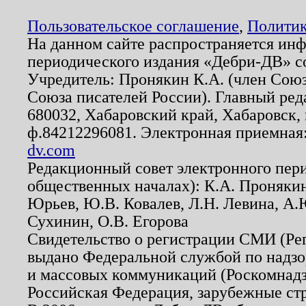
Пользовательское соглашение
,
Политик
На данном сайте распространяется ин
периодического издания «Дебри-ДВ» с
Учредитель: Пронякин К.А. (член Союз
Союза писателей России). Главный ред
680032, Хабаровский край, Хабаровск, п
ф.84212296081. Электронная приемная
dv.com
Редакционный совет электронного пер
общественных началах): К.А. Проняки
Юрьев, Ю.В. Ковалев, Л.Н. Левина, А.
Сухинин, О.В. Егорова
Свидетельство о регистрации СМИ (Р
выдано Федеральной службой по надзо
и массовых коммуникаций (Роскомнадзо
Российская Федерация, зарубежные ст