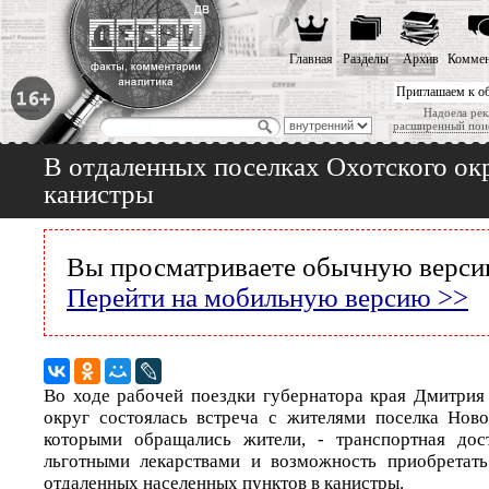
Главная
Разделы
Архив
Коммен
Приглашаем к о
Надоела рек
расширенный пои
В отдаленных поселках Охотского окр
канистры
Вы просматриваете обычную версию
Перейти на мобильную версию >>
Во ходе рабочей поездки губернатора края Дмитри
округ состоялась встреча с жителями поселка Ново
которыми обращались жители, - транспортная дост
льготными лекарствами и возможность приобретать
отдаленных населенных пунктов в канистры.