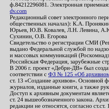
ф.84212296081. Электронная приемная
dv.com
Редакционный совет электронного пер
общественных началах): К.А. Проняки
Юрьев, Ю.В. Ковалев, Л.Н. Левина, А.
Сухинин, О.В. Егорова
Свидетельство о регистрации СМИ (Р
выдано Федеральной службой по надзо
и массовых коммуникаций (Роскомнадзо
Российская Федерация, зарубежные ст
В 2006 г. проект «Дебри-ДВ» был созда
соответствии с
ФЗ № 125 «Об архивном
ст. 13 «Создание архивов». Основной ф
журналов, изданные книги, а также ру
Доступ к архивным документам являетс
ст. 24 вышеобозначенного закона. Арх
редакции не относятся, согласно ст.ст. 