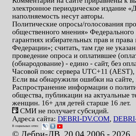
Комментарии на сайте приравнены к в
электронное периодическое издание «Д
наполняемость несут авторы.
Политические опросы/голосования пров
общественного мнения» Федерального з
гарантиях избирательных прав и права
Федерации»; считать, там где не указан
проведение опроса и оплатившее (опл
(обнародование) - едино - сайт, без опл
Часовой пояс сервера UTC+11 (AEST),
Если вы обнаружили ошибки на сайте,
Распространение информации о полити
общества, публикации на актуальные 
женщин. 16+ для детей старше 16 лет.
СМИ не получает субсидий.
Адреса сайта:
DEBRI-DV.COM
,
DEBRI
В социальных сетях:
© Дебри-ДВ, 20.04.2006 - 2026