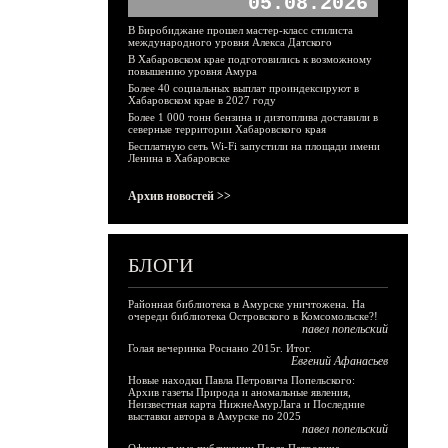
05.08.2026
В Биробиджане прошел мастер-класс стилиста
международного уровня Алекса Датского
В Хабаровском крае подготовились к возможному
повышению уровня Амура
Более 40 социальных выплат проиндексируют в
Хабаровском крае в 2027 году
Более 1 000 тонн бензина и дизтоплива доставили в
северные территории Хабаровского края
Бесплатную сеть Wi-Fi запустили на площади имени
Ленина в Хабаровске
Архив новостей >>
БЛОГИ
Районная библиотека в Амурске уничтожена. На
очереди библиотека Островского в Комсомольске?!
павел попельский
Голая вечеринка Роснано 2015г. Итог.
Евгений Афанасьев
Новые находки Павла Петровича Попельского:
Архив газеты Природа и аномальные явления,
Неизвестная карта НижнеАмурЛага и Последние
выставки автора в Амурске по 2025
павел попельский