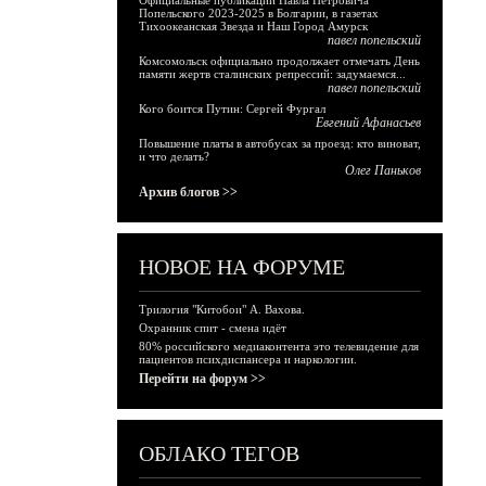
Официальные публикации Павла Петровича
Попельского 2023-2025 в Болгарии, в газетах
Тихоокеанская Звезда и Наш Город Амурск
павел попельский
Комсомольск официально продолжает отмечать День
памяти жертв сталинских репрессий: задумаемся...
павел попельский
Кого боится Путин: Сергей Фургал
Евгений Афанасьев
Повышение платы в автобусах за проезд: кто виноват,
и что делать?
Олег Паньков
Архив блогов >>
НОВОЕ НА ФОРУМЕ
Трилогия "Китобои" А. Вахова.
Охранник спит - смена идёт
80% российского медиаконтента это телевидение для
пациентов психдиспансера и наркологии.
Перейти на форум >>
ОБЛАКО ТЕГОВ