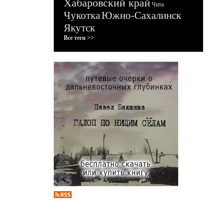
Хабаровский край
Чита
Чукотка
Южно-Сахалинск
Якутск
Все теги >>