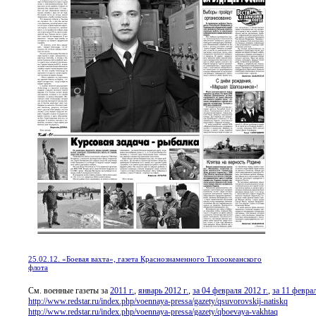
25.02.12. «Боевая вахта», газета Краснознаменного Тихоокеанского
флота
См. военные газеты за
2011 г.
,
январь 2012 г.
,
за 04 февраля 2012 г.
,
за 11 феврал
http://www.redstar.ru/index.php/voennaya-pressa/gazety/qsuvorovskij-natiskq
http://www.redstar.ru/index.php/voennaya-pressa/gazety/qboevaya-vakhtaq