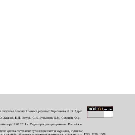
 писателей России). Главный редактор: Харитонова И.Ю. Адрес
Ю. Жданов, Е.Н. Голубь, С.Н. Бурындин, Б.М. Сухинин, О.В.
надзор) 16.06.2011 г. Территория распространения: Российская
й фонд архива составляют публикации газет и журналов, изданные
к частной собственности редакции не относятся, согласно ст.ст. 1275, 1276, 1306