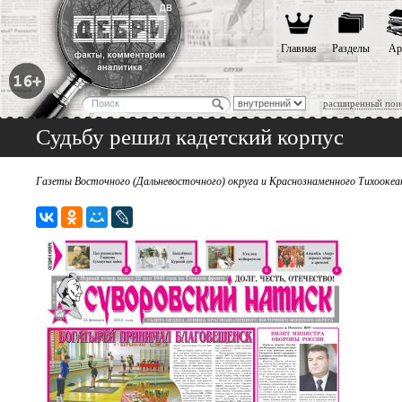
Главная
Разделы
Ар
расширенный пои
Судьбу решил кадетский корпус
Газеты Восточного (Дальневосточного) округа и Краснознаменного Тихоокеан