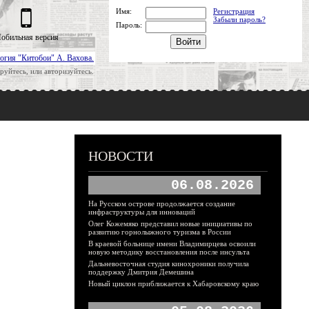
Имя:
Регистрация
Забыли пароль?
Пароль:
обильная версия
огия "Китобои" А. Вахова.
руйтесь, или авторизуйтесь.
НОВОСТИ
06.08.2026
На Русском острове продолжается создание
инфраструктуры для инноваций
Олег Кожемяко представил новые инициативы по
развитию горнолыжного туризма в России
В краевой больнице имени Владимирцева освоили
новую методику восстановления после инсульта
Дальневосточная студия кинохроники получила
поддержку Дмитрия Демешина
Новый циклон приближается к Хабаровскому краю