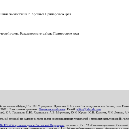
енный ежемесячник. г. Арсеньев Приморского края
тической газеты Кавалеровского района Приморского края
В» со знаком «Дебри-ДВ». 16+ Учредитель: Пронякин К.А. (член Союза журналистов России, член Союза
2296081. Электронная приемная:
Отправить сообщение
. E-mail:
editor@debri-dv.com
алах): К.А. Пронякин, И.Ю. Харитонова, А.Э. Мирмович, Ю.Н. Юрьев, Ю.В. Ковалев, Л.Н. Левина, А.
льной службой по надзору в сфере связи, информационных технологий и массовых коммуникаций (Роском
№ 125 «Об архивном деле в Российской Федерации»
, согласно п. 2 ст. 13 «Создание архивов». Основно
ется открытым в электронном виде, согласно п. 1 ст. 24 вышеобозначенного закона. Архивные документы 