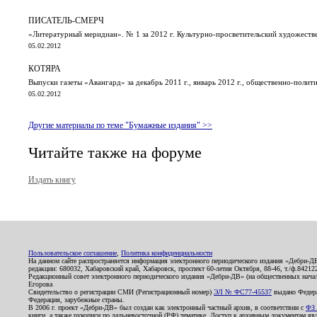
ПИСАТЕЛЬ-СМЕРЧ
«Литературный меридиан». № 1 за 2012 г. Культурно-просветительский художеств
05.02.2012
КОТЯРА
Выпуски газеты «Авангард» за декабрь 2011 г., январь 2012 г., общественно-поли
05.02.2012
Другие материалы по теме "Бумажные издания" >>
Читайте также на форуме
Издать книгу
Пользовательское соглашение
,
Политика конфиденциальности
На данном сайте распространяется информация электронного периодического издания «Дебри-Д
редакции: 680032, Хабаровский край, Хабаровск, проспект 60-летия Октября, 88-46, т./ф.8421
Редакционный совет электронного периодического издания «Дебри-ДВ» (на общественных нач
Егорова
Свидетельство о регистрации СМИ (Регистрационный номер)
ЭЛ № ФС77-45537
выдано Федера
Федерация, зарубежные страны.
В 2006 г. проект «Дебри-ДВ» был создан как электронный частный архив, в соответствии с
ФЗ 
книги, а также рукописи по дальневосточной (РФ) тематике. Доступ к архивным документам явля