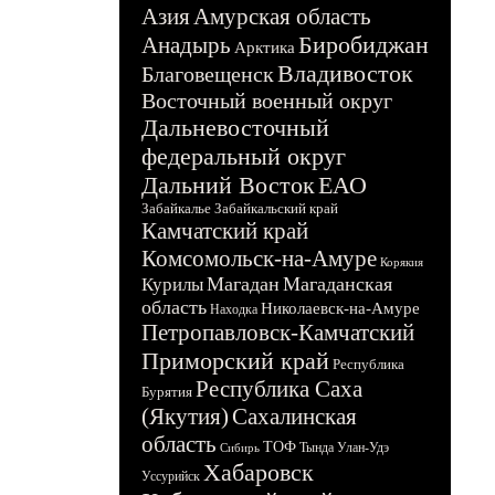
Азия
Амурская область
Биробиджан
Анадырь
Арктика
Владивосток
Благовещенск
Восточный военный округ
Дальневосточный
федеральный округ
Дальний Восток
ЕАО
Забайкалье
Забайкальский край
Камчатский край
Комсомольск-на-Амуре
Корякия
Магадан
Магаданская
Курилы
область
Николаевск-на-Амуре
Находка
Петропавловск-Камчатский
Приморский край
Республика
Республика Саха
Бурятия
(Якутия)
Сахалинская
область
ТОФ
Тында
Улан-Удэ
Сибирь
Хабаровск
Уссурийск