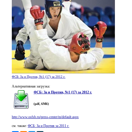
ФСБ: За и Против, №1 (17) за 2012 г.
Альтернативная загрузка:
ФСБ: За и Против, №1 (17) за 2012 г.
(pdf, 6Мб)
http://www.osfsb.ru/press-center/m/default.aspx
см. также:
ФСБ: За и Против за 2011 г.