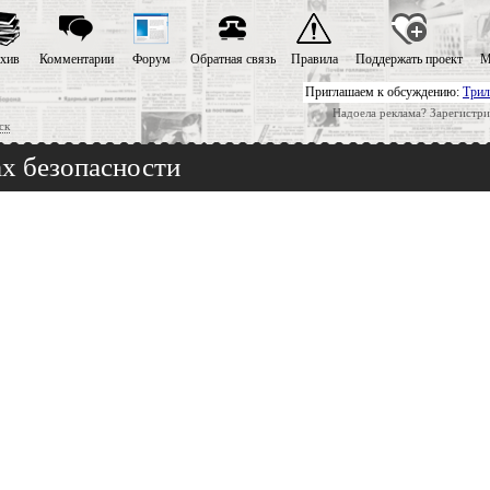
хив
Комментарии
Форум
Обратная связь
Правила
Поддержать проект
М
Приглашаем к обсуждению:
Трил
Надоела реклама? Зарегистри
ск
ах безопасности