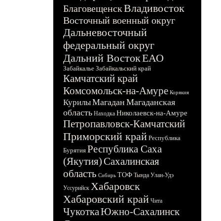
Владивосток
Благовещенск
Восточный военный округ
Дальневосточный
федеральный округ
Дальний Восток
ЕАО
Забайкалье
Забайкальский край
Камчатский край
Комсомольск-на-Амуре
Корякия
Магадан
Магаданская
Курилы
область
Николаевск-на-Амуре
Находка
Петропавловск-Камчатский
Приморский край
Республика
Республика Саха
Бурятия
(Якутия)
Сахалинская
область
ТОФ
Тында
Улан-Удэ
Сибирь
Хабаровск
Уссурийск
Хабаровский край
Чита
Чукотка
Южно-Сахалинск