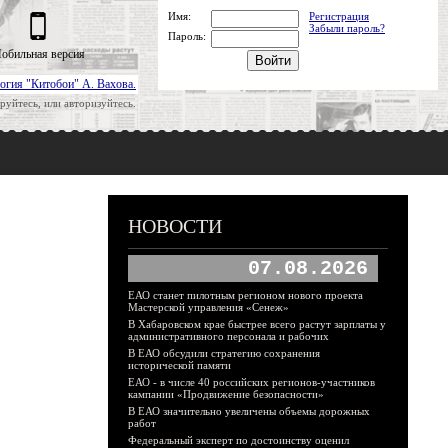
Имя:
Регистрация
Забыли пароль?
Пароль:
обильная версия
огия "Китобои" А. Вахова.
руйтесь, или авторизуйтесь.
НОВОСТИ
07.08.2026
ЕАО станет пилотным регионом нового проекта
Мастерской управления «Сенеж»
В Хабаровском крае быстрее всего растут зарплаты у
административного персонала и рабочих
В ЕАО обсудили стратегию сохранения
исторической памяти
ЕАО - в числе 40 российских регионов-участников
кампании «Продвижение безопасности»
В ЕАО значительно увеличены объемы дорожных
работ
Федеральный эксперт по достоинству оценил