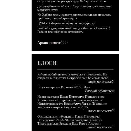
спортивную инфраструктуру Хабаровского края
Дноуглубительный флот будет создан для Северного
морского пути
На Хабаровском судостроительном заводе началось
производство дебаркадеров
ЦУМ в Хабаровске вернули государству
Бывший судоремонтный завод «Якорь» в Советской
Гавани планируют восстановить
Архив новостей >>
БЛОГИ
Районная библиотека в Амурске уничтожена. На
очереди библиотека Островского в Комсомольске?!
павел попельский
Голая вечеринка Роснано 2015г. Итог.
Евгений Афанасьев
Новые находки Павла Петровича Попельского:
Архив газеты Природа и аномальные явления,
Неизвестная карта НижнеАмурЛага и Последние
выставки автора в Амурске по 2025
павел попельский
Официальные публикации Павла Петровича
Попельского 2023-2025 в Болгарии, в газетах
Тихоокеанская Звезда и Наш Город Амурск
павел попельский