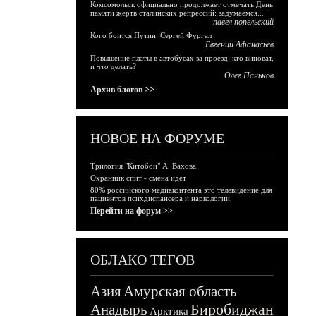
Комсомольск официально продолжает отмечать День
памяти жертв сталинских репрессий: задумаемся...
павел попельский
Кого боится Путин: Сергей Фургал
Евгений Афанасьев
Повышение платы в автобусах за проезд: кто виноват,
и что делать?
Олег Паньков
Архив блогов >>
НОВОЕ НА ФОРУМЕ
Трилогия "Китобои" А. Вахова.
Охранник спит - смена идёт
80% российского медиаконтента это телевидение для
пациентов психдиспансера и наркологии.
Перейти на форум >>
ОБЛАКО ТЕГОВ
Азия
Амурская область
Биробиджан
Анадырь
Арктика