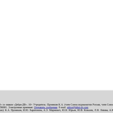
В» со знаком «Дебри-ДВ». 16+ Учредитель: Пронякин К.А. (член Союза журналистов России, член Союза
2296081. Электронная приемная:
Отправить сообщение
. E-mail:
editor@debri-dv.com
алах): К.А. Пронякин, И.Ю. Харитонова, А.Э. Мирмович, Ю.Н. Юрьев, Ю.В. Ковалев, Л.Н. Левина, А.