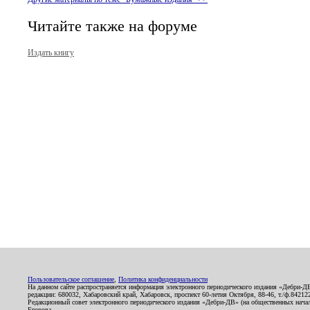
Читайте также на форуме
Издать книгу
Пользовательское соглашение
,
Политика конфиденциальности
На данном сайте распространяется информация электронного периодического издания «Дебри-Д
редакции: 680032, Хабаровский край, Хабаровск, проспект 60-летия Октября, 88-46, т./ф.8421
Редакционный совет электронного периодического издания «Дебри-ДВ» (на общественных нач
Егорова