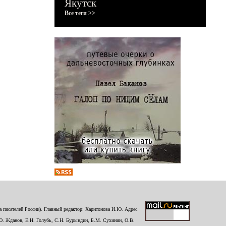
Якутск
Все теги >>
 писателей России). Главный редактор: Харитонова И.Ю. Адрес
Ю. Жданов, Е.Н. Голубь, С.Н. Бурындин, Б.М. Сухинин, О.В.