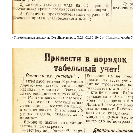
«Тихоокеанская звезда» на Бурейшахтстрое, №20, 02.06.1942 г./ Нажмите, чтоб