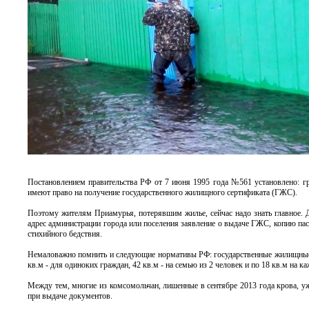
Постановлением правительства РФ от 7 июня 1995 года №561 установлено: г
имеют право на получение государственного жилищного сертификата (ГЖС).
Поэтому жителям Приамурья, потерявшим жилье, сейчас надо знать главное.
адрес администрации города или поселения заявление о выдаче ГЖС, копию пас
стихийного бедствия.
Немаловажно помнить и следующие нормативы РФ: государственные жилищные 
кв.м - для одиноких граждан, 42 кв.м - на семью из 2 человек и по 18 кв.м на к
Между тем, многие из комсомольчан, лишенные в сентябре 2013 года крова, у
при выдаче документов.