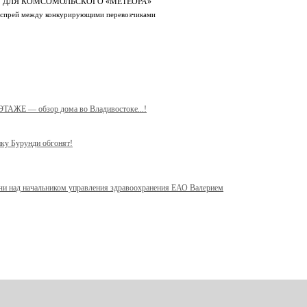
 ДЛЯ КОМСОМОЛЬСКОГО «МЕТЕОРА»
распрей между конкурирующими перевозчиками
 ЭТАЖЕ — обзор дома во Владивостоке...!
ику Бурунди обгонят!
учи над начальником управления здравоохранения ЕАО Валерием