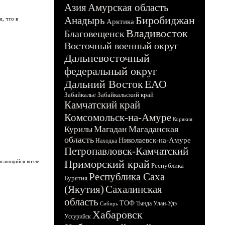
Азия
Амурская область
Биробиджан
Анадырь
, что в
Арктика
Владивосток
Благовещенск
Восточный военный округ
Дальневосточный
федеральный округ
Дальний Восток
ЕАО
Забайкалье
Забайкальский край
Камчатский край
Комсомольск-на-Амуре
Корякия
Магадан
Магаданская
Курилы
область
Николаевск-на-Амуре
Находка
Петропавловск-Камчатский
Приморский край
агающийся возле
Республика
Республика Саха
Бурятия
(Якутия)
Сахалинская
область
ТОФ
Тында
Улан-Удэ
Сибирь
Хабаровск
Уссурийск