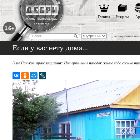
Главная
Разделы
Ар
расширенный пои
Если у вас нету дома...
Олег Паньков, правозащитник: Потерявшим в паводок жилье надо срочно треб