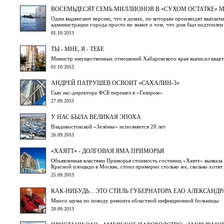
ВОСЕМЬДЕСЯТ СЕМЬ МИЛЛИОНОВ В «СУХОМ ОСТАТКЕ» 
Одни выдвигают версию, что в домах, по которым производят выплаты
администрации города просто не знают о том, что дом был подтоплен
01.10.2013
ТЫ - МНЕ, Я - ТЕБЕ
Министр имущественных отношений Хабаровского края выписал квар
01.10.2013
АНДРЕЙ ПАТРУШЕВ ОСВОИТ «САХАЛИН-3»
Сын экс-директора ФСБ перешел в «Газпром»
27.09.2013
У НАС БЫЛА ВЕЛИКАЯ ЭПОХА
Владивостокской «Зелёнке» исполняется 20 лет
26.09.2013
«ХАЯТТ» - ДОЛГОВАЯ ЯМА ПРИМОРЬЯ
Объявленная властями Приморья стоимость гостиниц «Хаятт» вызвала 
Красной площади в Москве, стоил примерно столько же, сколько хотят 
25.09.2013
КАК-НИБУДЬ... ЭТО СТИЛЬ ГУБЕРНАТОРА ЕАО АЛЕКСАНД
Много шума по поводу ремонта областной инфекционной больницы
20.09.2013