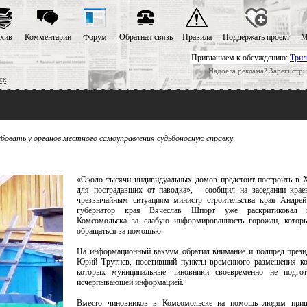
хив
Комментарии
Форум
Обратная связь
Правила
Поддержать проект
М
Приглашаем к обсуждению:
Трил
Надоела реклама? Зарегистри
ск
овать у органов местного самоуправления судьбоносную справку
«Около тысячи индивидуальных домов предстоит построить в 
для пострадавших от паводка», - сообщил на заседании крае
чрезвычайным ситуациям министр строительства края Андрей
губернатор края Вячеслав Шпорт уже раскритиковал 
Комсомольска за слабую информированность горожан, котор
обращаться за помощью.
На информационный вакуум обратил внимание и полпред през
Юрий Трутнев, посетивший пункты временного размещения ко
которых муниципальные чиновники своевременно не подго
исчерпывающей информацией.
Вместо чиновников в Комсомольске на помощь людям приш