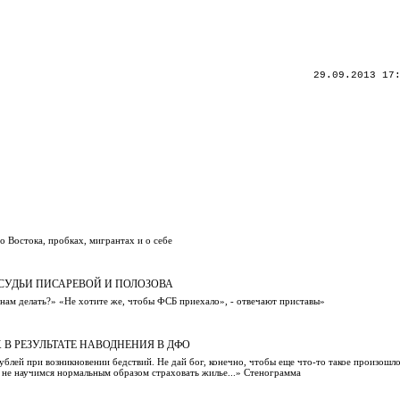
29.09.2013 17
!
о Востока, пробках, мигрантах и о себе
 СУДЬИ ПИСАРЕВОЙ И ПОЛОЗОВА
 нам делать?» «Не хотите же, чтобы ФСБ приехало», - отвечают приставы»
В РЕЗУЛЬТАТЕ НАВОДНЕНИЯ В ДФО
лей при возникновении бедствий. Не дай бог, конечно, чтобы еще что-то такое произошло,
и не научимся нормальным образом страховать жилье...» Стенограмма