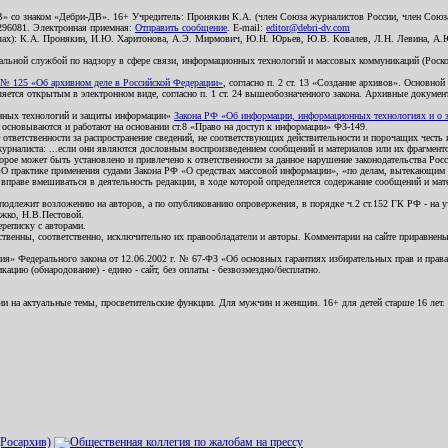
В» со знаком «Дебри-ДВ». 16+ Учредитель: Пронякин К.А. (член Союза журналистов России, член Союза
2296081. Электронная приемная:
Отправить сообщение
. E-mail:
editor@debri-dv.com
алах): К.А. Пронякин, И.Ю. Харитонова, А.Э. Мирмович, Ю.Н. Юрьев, Ю.В. Ковалев, Л.Н. Левина, А.
льной службой по надзору в сфере связи, информационных технологий и массовых коммуникаций (Роском
№ 125 «Об архивном деле в Российской Федерации»
, согласно п. 2 ст. 13 «Создание архивов». Основно
ется открытым в электронном виде, согласно п. 1 ст. 24 вышеобозначенного закона. Архивные документы 
ионных технологий и защиты информации»
Закона РФ «Об информации, информационных технологиях и о за
я основываются и работают на основании ст.8 «Право на доступ к информации» ФЗ-149.
 ответственности за распространение сведений, не соответствующих действительности и порочащих чест
урналиста: ...если они являются дословным воспроизведением сообщений и материалов или их фрагмент
орое может быть установлено и привлечено к ответственности за данное нарушение законодательства Рос
«О практике применения судами Закона РФ «О средствах массовой информации», «по делам, вытекающим 
вправе вмешиваться в деятельность редакции, в ходе которой определяется содержание сообщений и мат
одлежит возложению на авторов, а по опубликованию опровержения, в порядке ч.2 ст.152 ГК РФ - на уч
ожко, Н.В.Пестовой.
ереписку с авторами.
тственны, соответственно, исключительно их правообладатели и авторы. Комментарии на сайте приравне
я» Федерального закона от 12.06.2002 г. № 67-ФЗ «Об основных гарантиях избирательных прав и права н
ацию (обнародование) - едино - сайт, без оплаты - безвозмездно/бесплатно.
ии на актуальные темы, просветительские функции. Для мужчин и женщин. 16+ для детей старше 16 лет.