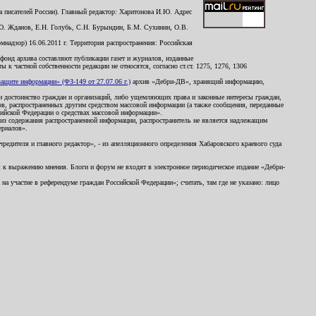
 писателей России). Главный редактор: Харитонова И.Ю. Адрес
Ю. Жданов, Е.Н. Голубь, С.Н. Бурындин, Б.М. Сухинин, О.В.
надзор) 16.06.2011 г. Территория распространения: Российская
й фонд архива составляют публикации газет и журналов, изданные
к частной собственности редакции не относятся, согласно ст.ст. 1275, 1276, 1306
щите информации» (ФЗ-149 от 27.07.06 г.)
архив «Дебри-ДВ», хранящий информацию,
ь и достоинство граждан и организаций, либо ущемляющих права и законные интересы граждан,
ов, распространенных другим средством массовой информации (а также сообщения, переданные
сийской Федерации о средствах массовой информации».
из содержания распространенной информации, распространитель не является надлежащим
ериалов».
редителя и главного редактор», - из апелляционного определения Хабаровского краевого суда
ны к выражению мнения. Блоги и форум не входят в электронное периодическое издание «Дебри-
а участие в референдуме граждан Российской Федерации»; считать, там где не указано: лицо