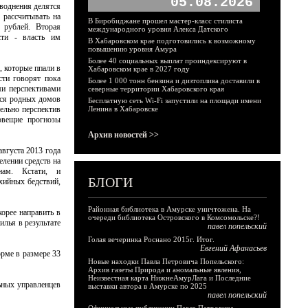
05.08.2026
аводнения делятся
 рассчитывать на
В Биробиджане прошел мастер-класс стилиста
 рублей. Вторая
международного уровня Алекса Датского
сти - власть им
В Хабаровском крае подготовились к возможному
повышению уровня Амура
Более 40 социальных выплат проиндексируют в
, которые ппали в
Хабаровском крае в 2027 году
ти говорят пока
Более 1 000 тонн бензина и дизтоплива доставили в
ми перспективами
северные территории Хабаровского края
хся родных домов
Бесплатную сеть Wi-Fi запустили на площади имени
ельно перспектив
Ленина в Хабаровске
овещие прогнозы
Архив новостей >>
августа 2013 года
елении средств на
нам. Кстати, и
БЛОГИ
хийных бедствий,
Районная библиотека в Амурске уничтожена. На
орее направить в
очереди библиотека Островского в Комсомольске?!
илья в результате
павел попельский
Голая вечеринка Роснано 2015г. Итог.
Евгений Афанасьев
рме в размере 33
Новые находки Павла Петровича Попельского:
Архив газеты Природа и аномальные явления,
Неизвестная карта НижнеАмурЛага и Последние
ьных управленцев
выставки автора в Амурске по 2025
павел попельский