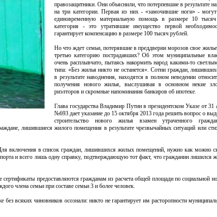
правозащитники. Они объяснили, что потерпевшие в результате н
на три категории. Первая из них - «замочившие ноги» - могут
единовременную материальную помощь в размере 10 тысяч
категория - это утратившие имущество первой необходимо
гарантирует компенсацию в размере 100 тысяч рублей.
Но что ждет семьи, потерявшие в преддверии морозов свое жилье
третью категорию пострадавших? Об этом муниципальные влас
очень расплывчато, пытаясь накормить народ какими-то светлы
типа: «Без жилья никто не останется». Сотни граждан, лишивши
в результате наводнения, находятся в полном неведении относит
получения нового жилья, выслушивая в основном некие зл
риэлторов и скромные напоминания банкиров об ипотеке.
Глава государства Владимир Путин в президентском Указе от 31 
№693 дает указание до 15 октября 2013 года решить вопрос о выд
строительство нового жилья взамен утраченного гражда
раждане, лишившиеся жилого помещения в результате чрезвычайных ситуаций или сти
 Для включения в список граждан, лишившихся жилых помещений, нужно как можно ск
порта и всего лишь одну справку, подтверждающую тот факт, что гражданин лишился ж
сертификаты предоставляются гражданам из расчета общей площади по социальной но
аждого члена семьи при составе семьи 3 и более человек.
же без всяких чиновников осознали: никто не гарантирует им расторопности муниципал