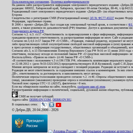
Пользовательское соглашение
,
Политика конфиденциальности
На данном сайте распространяется информация электронного периодического издания «Дебри-Д
редакции: 680032, Хабаровский край, Хабаровск, проспект 60-летия Октября, 88-46, т./ф.8421
Редакционный совет электронного периодического издания «Дебри-ДВ» (на общественных нач
Егорова
Свидетельство о регистрации СМИ (Регистрационный номер)
ЭЛ № ФС77-45537
выдано Федера
Федерация, зарубежные страны.
В 2006 г. проект «Дебри-ДВ» был создан как электронный частный архив, в соответствии с
ФЗ 
книги, а также рукописи по дальневосточной (РФ) тематике. Доступ к архивным документам явля
Гражданского кодекса РФ
.
Согласно ч.2. п.3. ст.17 «Ответственность за правонарушения в сфере информации, информац
гражданско-правовую ответственность за распространение информации не несет. Сайт и редакци
Согласно пп.3,4,6 ст.57 Закона РФ «О СМИ», «Редакция, главный редактор, журналист не несут
либо представляющих собой злоупотребление свободой массовой информации и (или) правами ж
в пресс-релизах и информация государственных, общественных организаций и объединений), кот
Согласно абз.3, п.13 Постановления Пленума Верховного Суда РФ №16 от 15 июня 2010 года 
ответчиком, поскольку исходя из положений Закона РФ «О средствах массовой информации» не 
Воспользуйтесь «Правом на ответ» (ст.46 Закона РФ «О СМИ»).
«В соответствии с положением ч.3 ст.196 ГПК РФ, обязанность компенсации морального вреда п
от 22.08.2012 г. (дело №33-5325/2012) председательствующего И.И.Куликовой, судей С.И.Дор
Мнения авторов материалов не всегда совпадают с позицией редакции. Редакция не вступает в п
Редакция не несет ответственность за содержание внешних ссылок и комментариев. За них отве
ДВ», ответственность за достоверность и наполняемость несут авторы.
Политические опросы/голосования проводятся согласно ч.2. ст.46 «Опросы общественного мнени
(лица), заказавшее (заказавших) проведение опроса и оплатившее (оплативших) указанную публик
Часовой пояс сервера UTC+11 (AEST), фактически +8 мск.
Если вы обнаружили ошибки на сайте, пожалуйста,
сообщите нам об этом
.
Распространение информации о политической, социальной, духовной жизни общества, публикац
СМИ не получает субсидий.
Адреса сайта:
DEBRI-DV.COM
,
DEBRI-DV.RU
.
В социальных сетях:
© Дебри-ДВ, 20.04.2006 - 2026