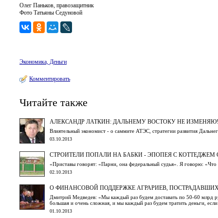
Олег Паньков, правозащитник
Фото Татьяны Седуновой
Экономика, Деньги
Комментировать
Читайте также
АЛЕКСАНДР ЛАТКИН: ДАЛЬНЕМУ ВОСТОКУ НЕ ИЗМЕНЯЮ
Влиятельный экономист - о саммите АТЭС, стратегии развития Дальнег
03.10.2013
СТРОИТЕЛИ ПОПАЛИ НА БАБКИ - ЭПОПЕЯ С КОТТЕДЖЕМ
«Приставы говорят: «Парни, она федеральный судья». Я говорю: «Что
02.10.2013
О ФИНАНСОВОЙ ПОДДЕРЖКЕ АГРАРИЕВ, ПОСТРАДАВШИХ 
Дмитрий Медведев: «Мы каждый раз будем доставать по 50-60 млрд руб
большая и очень сложная, и мы каждый раз будем тратить деньги, есл
01.10.2013