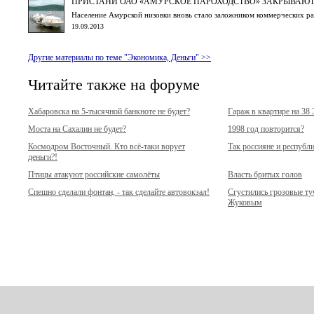
ПРИСТАНИ ОАО «АМУРСКОЕ ПАРОХОДСТВО» ЗАКРЫВАЮТ
Население Амурской низовки вновь стало заложником коммерческих 
19.09.2013
Другие материалы по теме "Экономика, Деньги" >>
Читайте также на форуме
Хабаровска на 5-тысячной банкноте не будет?
Гараж в квартире на 38
Моста на Сахалин не будет?
1998 год повторится?
Космодром Восточный. Кто всё-таки ворует
Так россияне и республ
деньги?!
Птицы атакуют российские самолёты
Власть бритых голов
Спешно сделали фонтан, - так сделайте автовокзал!
Сгустились грозовые т
Жуковым