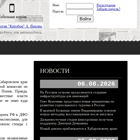
Имя:
Регистрация
Забыли пароль?
Пароль:
обильная версия
огия "Китобои" А. Вахова.
руйтесь, или авторизуйтесь.
НОВОСТИ
Хабаровском крае
06.08.2026
вой комиссии по
 Попов. Правда,
На Русском острове продолжается создание
местные власти
инфраструктуры для инноваций
ые не знаю куда
Олег Кожемяко представил новые инициативы по
развитию горнолыжного туризма в России
В краевой больнице имени Владимирцева освоили
новую методику восстановления после инсульта
идента РФ в ДФО
мсомольчан, для
Дальневосточная студия кинохроники получила
поддержку Дмитрия Демешина
товили стенды с
Новый циклон приближается к Хабаровскому краю
ли независимые