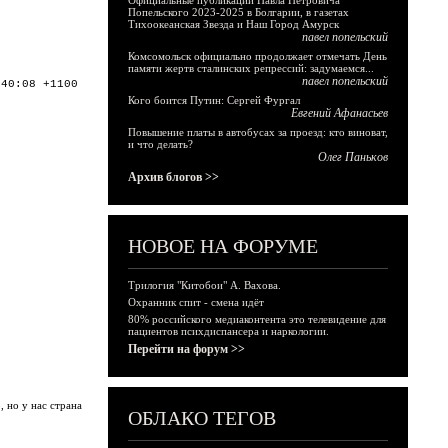
Официальные публикации Павла Петровича
Попельского 2023-2025 в Болгарии, в газетах
Тихоокеанская Звезда и Наш Город Амурск
павел попельский
Комсомольск официально продолжает отмечать День
памяти жертв сталинских репрессий: задумаемся...
павел попельский
:40:08 +1100
Кого боится Путин: Сергей Фургал
Евгений Афанасьев
Повышение платы в автобусах за проезд: кто виноват,
и что делать?
Олег Паньков
Архив блогов >>
НОВОЕ НА ФОРУМЕ
Трилогия "Китобои" А. Вахова.
Охранник спит - смена идёт
80% российского медиаконтента это телевидение для
пациентов психдиспансера и наркологии.
Перейти на форум >>
 но у нас страна
ОБЛАКО ТЕГОВ