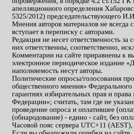
опровержения, в порядке ч.2 ст.152 ГК 
апелляционного определения Хабаровско
5325/2012) председательствующего И.И
Мнения авторов материалов не всегда 
вступает в переписку с авторами.
Редакция не несет ответственность за
них ответственны, соответственно, иск
Комментарии на сайте приравнены к в
электронное периодическое издание «Д
наполняемость несут авторы.
Политические опросы/голосования пров
общественного мнения» Федерального з
гарантиях избирательных прав и права
Федерации»; считать, там где не указан
проведение опроса и оплатившее (опл
(обнародование) - едино - сайт, без опл
Часовой пояс сервера UTC+11 (AEST),
Если вы обнаружили ошибки на сайте,