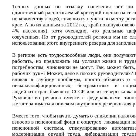
Точных данных по отъезду населения нет ни 
единственный располагаемый критерий оценки на сег
по количеству людей, снявшихся с учета по месту рег
крае. А по их данным за 2012 год край покинуло около
4% населения), хотя очевидно, что реальные ци
озвученных. Но от руководителей региона мы не с
использовании этого внутреннего резерва для заполнен
В регионе есть трудоспособные люди, они получают
работать, но предложить им условия жизни и труд
потребностям, чиновники не могут. Так, может быть,
рабочих рук»? Может, дело в плохих руководителях? 
вникая в глубину проблемы, просто объявить о «н
низкоквалифицированных, безграмотных и социал
людей из стран бывшего СССР или из северо-кавказ
Руководство региона вместе с федеральными чинов
желает заниматься поиском внутренних резервов для р
Вместо того, чтобы начать думать о снижении налого
взносов в пенсионный фонд и соцстрах, ликвидации 
пенсионной системы, стимулированию автоматиз
модернизации орудий труда, либерализации трудов