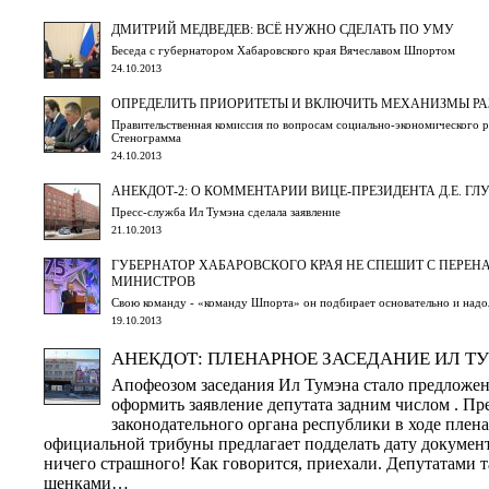
ДМИТРИЙ МЕДВЕДЕВ: ВСЁ НУЖНО СДЕЛАТЬ ПО УМУ
Беседа с губернатором Хабаровского края Вячеславом Шпортом
24.10.2013
ОПРЕДЕЛИТЬ ПРИОРИТЕТЫ И ВКЛЮЧИТЬ МЕХАНИЗМЫ РА
Правительственная комиссия по вопросам социально-экономического р
Стенограмма
24.10.2013
АНЕКДОТ-2: О КОММЕНТАРИИ ВИЦЕ-ПРЕЗИДЕНТА Д.Е. Г
Пресс-служба Ил Тумэна сделала заявление
21.10.2013
ГУБЕРНАТОР ХАБАРОВСКОГО КРАЯ НЕ СПЕШИТ С ПЕРЕ
МИНИСТРОВ
Свою команду - «команду Шпорта» он подбирает основательно и надол
19.10.2013
АНЕКДОТ: ПЛЕНАРНОЕ ЗАСЕДАНИЕ ИЛ Т
Апофеозом заседания Ил Тумэна стало предложе
оформить заявление депутата задним числом . Пр
законодательного органа республики в ходе плена
официальной трибуны предлагает подделать дату документ
ничего страшного! Как говорится, приехали. Депутатами 
щенками…