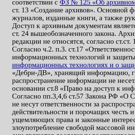
соответствии с
ФЗ № 125 «Об архивном
ст. 13 «Создание архивов». Основной ф
журналов, изданные книги, а также ру
Доступ к архивным документам являетс
ст. 24 вышеобозначенного закона. Арх
редакции не относятся, согласно ст.ст. 
Согласно ч.2. п.3. ст.17 «Ответственн
информационных технологий и защит
информационных технологиях и о защит
«Дебри-ДВ», хранящий информацию, гр
распространение информации не несет.
основании ст.8 «Право на доступ к ин
Согласно пп.3,4,6 ст.57 Закона РФ «О
не несут ответственности за распрост
действительности и порочащих честь и
ущемляющих права и законные интере
злоупотребление свободой массовой ин