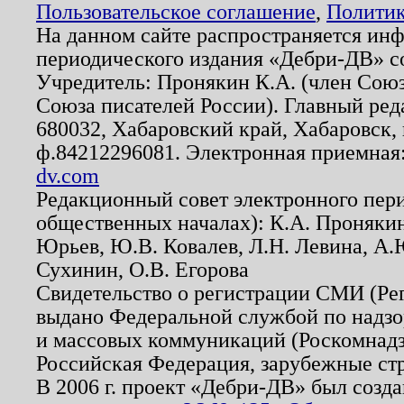
Пользовательское соглашение
,
Политик
На данном сайте распространяется ин
периодического издания «Дебри-ДВ» с
Учредитель: Пронякин К.А. (член Союз
Союза писателей России). Главный ред
680032, Хабаровский край, Хабаровск, п
ф.84212296081. Электронная приемная
dv.com
Редакционный совет электронного пер
общественных началах): К.А. Проняки
Юрьев, Ю.В. Ковалев, Л.Н. Левина, А.
Сухинин, О.В. Егорова
Свидетельство о регистрации СМИ (Р
выдано Федеральной службой по надзо
и массовых коммуникаций (Роскомнадзо
Российская Федерация, зарубежные ст
В 2006 г. проект «Дебри-ДВ» был созда