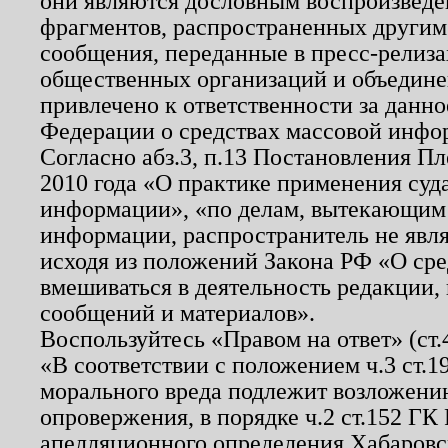
они являются дословным воспроизведе
фрагментов, распространенных другим
сообщения, переданные в пресс-релиза
общественных организаций и объединен
привлечено к ответственности за данн
Федерации о средствах массовой инфо
Согласно абз.3, п.13 Постановления П
2010 года «О практике применения суд
информации», «по делам, вытекающим
информации, распространитель не явл
исходя из положений Закона РФ «О ср
вмешиваться в деятельность редакции, 
сообщений и материалов».
Воспользуйтесь «Правом на ответ» (ст
«В соответствии с положением ч.3 ст.
морального вреда подлежит возложению
опровержения, в порядке ч.2 ст.152 ГК 
апелляционного определения Хабаровско