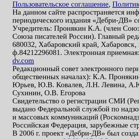
Пользовательское соглашение
,
Политик
На данном сайте распространяется ин
периодического издания «Дебри-ДВ» с
Учредитель: Пронякин К.А. (член Союз
Союза писателей России). Главный ред
680032, Хабаровский край, Хабаровск, п
ф.84212296081. Электронная приемная
dv.com
Редакционный совет электронного пер
общественных началах): К.А. Проняки
Юрьев, Ю.В. Ковалев, Л.Н. Левина, А.
Сухинин, О.В. Егорова
Свидетельство о регистрации СМИ (Р
выдано Федеральной службой по надзо
и массовых коммуникаций (Роскомнадзо
Российская Федерация, зарубежные ст
В 2006 г. проект «Дебри-ДВ» был созда