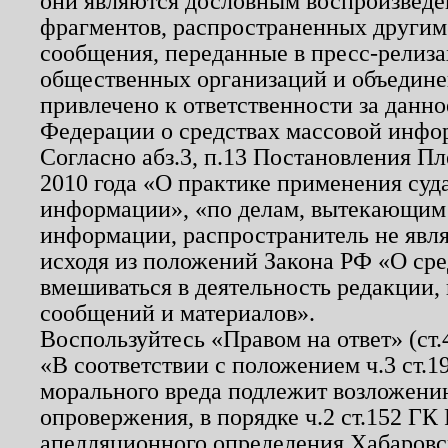
они являются дословным воспроизведе
фрагментов, распространенных другим
сообщения, переданные в пресс-релиза
общественных организаций и объединен
привлечено к ответственности за данн
Федерации о средствах массовой инфо
Согласно абз.3, п.13 Постановления П
2010 года «О практике применения суд
информации», «по делам, вытекающим
информации, распространитель не явл
исходя из положений Закона РФ «О ср
вмешиваться в деятельность редакции, 
сообщений и материалов».
Воспользуйтесь «Правом на ответ» (ст
«В соответствии с положением ч.3 ст.
морального вреда подлежит возложению
опровержения, в порядке ч.2 ст.152 ГК 
апелляционного определения Хабаровско