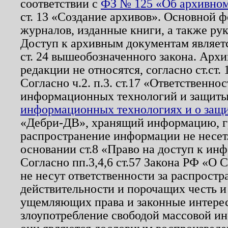
соответствии с
ФЗ № 125 «Об архивном
ст. 13 «Создание архивов». Основной ф
журналов, изданные книги, а также ру
Доступ к архивным документам являетс
ст. 24 вышеобозначенного закона. Арх
редакции не относятся, согласно ст.ст. 
Согласно ч.2. п.3. ст.17 «Ответственн
информационных технологий и защит
информационных технологиях и о защит
«Дебри-ДВ», хранящий информацию, гр
распространение информации не несет.
основании ст.8 «Право на доступ к ин
Согласно пп.3,4,6 ст.57 Закона РФ «О
не несут ответственности за распрост
действительности и порочащих честь и
ущемляющих права и законные интере
злоупотребление свободой массовой ин