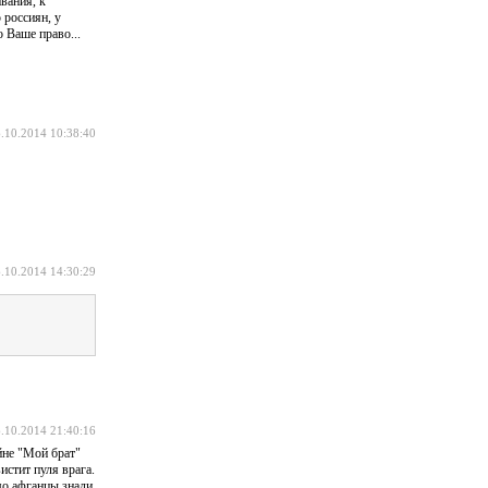
вания, к
 россиян, у
 Ваше право...
.10.2014 10:38:40
.10.2014 14:30:29
.10.2014 21:40:16
йне "Мой брат"
истит пуля врага.
мо афганцы знали,