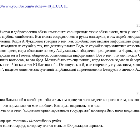
p://www.youtube.com/watch?v=-IXjLrUcXTE
25
 четко и добросовестно обязан выполнять свои президентские обязанности, чего у нас в 
 глубоко ошибаетесь. Вся власть сосредоточена в руках олигархов, и тех людей, которые
кружение. Когда А.Лукашенко говорил о том, как однобоко нам выдают информацию фед
аходятся на службе у тех, кто денежку платит. Ведь не случайно журналистика относит
ном цвете, тогда объясните почему А.Лукашенко избирается президентом на 4 срок, при
проживает в Гомеле, общаемся, обмениваемся информацией. Все о том, что нам писал
енных вопросов, то это бред. Можно было это еще понять, когда вопросы задавали белор
ьности. Что касается Ю.Латыниной... Отношусь к ней, и ее творчеству с уважением, хотя
ия", нигде не нашел ее выступлений и публикаций с претензиями к Беларуси, и лично к А
25
Латыниной о всеобщем избирательном праве, то чего задаете вопросы о том, как это
 - это нормально, то мне вообще с Вами разговаривать не о чем.
жизни в этом "социально-ориентированном государстве" поговори Вы с ними подольше,
итр диз. топлива - 44 российских рубля.
для своего народа, которому платит меньше 300 долларов зарплаты.