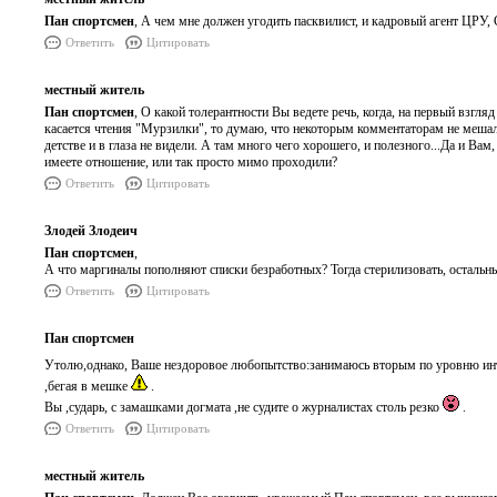
Пан спортсмен
, А чем мне должен угодить пасквилист, и кадровый агент ЦРУ
Ответить
Цитировать
местный житель
Пан спортсмен
, О какой толерантности Вы ведете речь, когда, на первый взгля
касается чтения "Мурзилки", то думаю, что некоторым комментаторам не мешал
детстве и в глаза не видели. А там много чего хорошего, и полезного...Да и В
имеете отношение, или так просто мимо проходили?
Ответить
Цитировать
Злодей Злодеич
Пан спортсмен
,
А что маргиналы пополняют списки безработных? Тогда стерилизовать, остальны
Ответить
Цитировать
Пан спортсмен
Утолю,однако, Ваше нездоровое любопытство:занимаюсь вторым по уровню инт
,бегая в мешке
.
Вы ,сударь, с замашками догмата ,не судите о журналистах столь резко
.
Ответить
Цитировать
местный житель