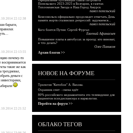
Официальные публикации Павла Петровича
Попельского 2023-2025 в Болгарии, в газетах
Тихоокеанская Звезда и Наш Город Амурск
павел попельский
Комсомольск официально продолжает отмечать День
.10.2014 22:12:38
памяти жертв сталинских репрессий: задумаемся...
павел попельский
аши барыги,
 правилах
Кого боится Путин: Сергей Фургал
ть....
Евгений Афанасьев
Повышение платы в автобусах за проезд: кто виноват,
и что делать?
Олег Паньков
.10.2014 22:13:55
Архив блогов >>
енцию почему-то
ке воспринимается
укты такие же как
а трехдневке,
НОВОЕ НА ФОРУМЕ
обрать деньги с
и инвесторами,
Трилогия "Китобои" А. Вахова.
 выбирали
Охранник спит - смена идёт
80% российского медиаконтента это телевидение для
пациентов психдиспансера и наркологии.
Перейти на форум >>
.10.2014 22:21:52
ОБЛАКО ТЕГОВ
.10.2014 23:06:26