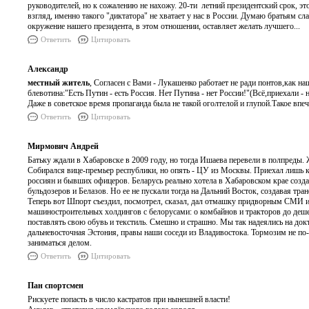
руководителей, но к сожалению не нахожу. 20-ти летний президентский срок, это
взгляд, именно такого "диктатора" не хватает у нас в России. Думаю братьям 
окружение нашего президента, в этом отношении, оставляет желать лучшего...
Ответить
Цитировать
Александр
местный житель
, Согласен с Вами - Лукашенко работает не ради понтов,как на
блевотина:"Есть Путин - есть Россия. Нет Путина - нет России!"(Всё,приехали 
Даже в советское время пропаганда была не такой оголтелой и глупой.Такое впе
Ответить
Цитировать
Мирмович Андрей
Батьку ждали в Хабаровске в 2009 году, но тогда Ишаева перевели в полпреды. 
Собирался вице-премьер республики, но опять - ЦУ из Москвы. Приехал лишь к
россиян и бывших офицеров. Беларусь реально хотела в Хабаровском крае созда
бульдозеров и Белазов. Но ее не пускали тогда на Дальний Восток, создавая тр
Теперь вот Шпорт съездил, посмотрел, сказал, дал отмашку придворным СМИ и 
машиностроительных холдингов с белорусами: о комбайнов и тракторов до дешев
поставлять свою обувь и текстиль. Смешно и страшно. Мы так надеялись на док
дальневосточная Эстония, правы наши соседи из Владивостока. Тормозим не по-
заниматься делом.
Ответить
Цитировать
Пан спортсмен
Рискуете попасть в число кастратов при нынешней власти!