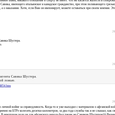
анное Вами, никакого отношение в спорту не имеет. Что же касается жалости и сопережи
 Савика, имеющего итальянское и канадское гражданство, при этом поливающего грязью
а о наказании. Хотя, если Вам он импонирует, можете оставаться при своем мнении. Это
26
Савика Шустера.
ю.
26
лигента Савика Шустера.
мой ложью.
4854.htm
26
 личной войне за справедливость. Когда то я уже выходил с материалом о афганской во
евно на БТРе колесить десятки километров, за два года службы так и не слышал, как св
! В некотором роде он для афганского народа был таким же Савиком Шустером))) Види