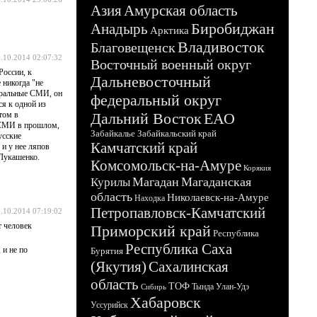
Азия
Амурская область
Биробиджан
Анадырь
Арктика
Владивосток
Благовещенск
.10.2014 02:07:32
Восточный военный округ
России, к
Дальневосточный
 никогда "не
еральные СМИ, он
федеральный округ
ся к одной из
том в
Дальний Восток
ЕАО
и СМИ в прошлом,
Забайкалье
Забайкальский край
усские
Камчатский край
 и у нее ляпов
.Лукашенко.
Комсомольск-на-Амуре
Корякия
Магадан
Магаданская
Курилы
область
Николаевск-на-Амуре
Находка
Петропавловск-Камчатский
.10.2014 07:19:02
т человек
Приморский край
Республика
Республика Саха
 и не по
Бурятия
(Якутия)
Сахалинская
область
ТОФ
Тында
Улан-Удэ
Сибирь
Хабаровск
Уссурийск