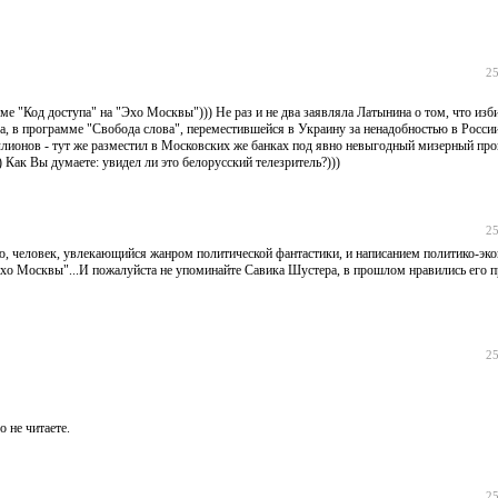
25
е "Код доступа" на "Эхо Москвы"))) Не раз и не два заявляла Латынина о том, что изб
ра, в программе "Свобода слова", переместившейся в Украину за ненадобностью в России
лионов - тут же разместил в Московских же банках под явно невыгодный мизерный проц
ак Вы думаете: увидел ли это белорусский телезритель?)))
25
ю, человек, увлекающийся жанром политической фантастики, и написанием политико-эк
"Эхо Москвы"...И пожалуйста не упоминайте Савика Шустера, в прошлом нравились его 
25
 не читаете.
25