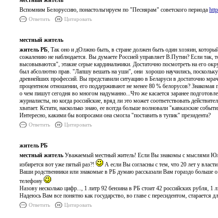
местный житель
Вспомним Белоруссию, понастольгируем по "Песнярам" советского периода
htt
Ответить
Цитировать
местный житель
житель РБ
, Так оно и дОлжно быть, в стране должен быть один хозяин, который
сожалению не наблюдается. Вы думаете Россией управляет В.Путин? Если так, то
высовываются", этакие серые кардинальчики. Достаточно посмотреть на его о
был абсолютно прав. "Лапшу вешать на уши", они хорошо научились, поскольку н
древнейших профессий. Вы представили ситуацию в Беларуси в достаточно мрач
процентном отношении, его поддерживают не менее 80 % белорусов? Знакомая 
о чем пишут сегодня во многом надуманно...Что же касается заранее подготовл
журналисты, но когда российские, вряд ли это может соответствовать действител
хватает. Кстати, насколько знаю, ее всегда больше волновали "кавказские событ
Интересно, какими бы вопросами она смогла "поставить в тупик" президента?
Ответить
Цитировать
житель РБ
местный житель
Уважаемый местный житель! Если Вы знакомы с мыслями Юлии 
избирется вот уже пятый раз?!
А если Вы согласны с тем, что 20 лет у власти
Ваши родственники или знакомые в РБ думаю рассказали Вам гораздо больше о 
телефону
Назову несколько цифр..., 1 литр 92 бензина в РБ стоит 42 российских рубля, 1 л
Надеюсь Вам все понятно как государство, во главе с пересидентом, старается 
Ответить
Цитировать