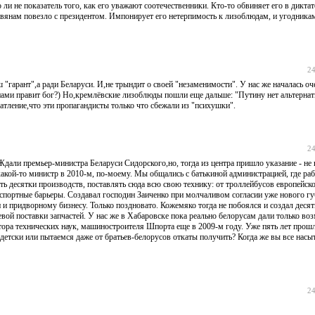
 ли не показатель того, как его уважают соотечественники. Кто-то обвиняет его в диктат
славянам повезло с президентом. Импонирует его нетерпимость к лизоблюдам, и угодник
24
ш "гарант",а ради Беларуси. И,не трындит о своей "незаменимости". У нас же началась о
- нами правит бог?) Но,кремлёвские лизоблюды пошли еще дальше: "Путину нет альтерна
чатление,что эти пропагандисты только что сбежали из "психушки".
24
Ждали премьер-министра Беларуси Сидорского,но, тогда из центра пришло указание - не 
акой-то министр в 2010-м, по-моему. Мы общались с батькиной администрацией, где раб
ть десятки производств, поставлять сюда всю свою технику: от троллейбусов европейско
анспортные барьеры. Создавал господин Заиченко при молчаливом согласии уже нового гу
и придворному бизнесу. Только поздновато. Кожемяко тогда не побоялся и создал деся
ой поставки запчастей. У нас же в Хабаровске пока реально белорусам дали только во
тора технических наук, машиностроителя Шпорта еще в 2009-м году. Уже пять лет прош
детски или пытаемся даже от братьев-белорусов откаты получить? Когда же вы все насыт
24