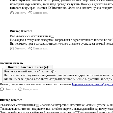
Пан спортсмен
, Должен Вас огорчить, уважаемый Пан спортсмен, все вышеназв
некоторым журналистам, то их надо прежде заслужить. Почему я должен жалеть
которого в кумирах имеется Ю.Тимошенко...Здесь не о жалости нужно говорить, 
Ответить
Цитировать
Виктор Киселёв
Вот уважаемый местный житель)))
Не ожидал я от мужика заведомой напраслины в адрес истинного интеллигента 
Вы не имеете права создавать отвратительное мнение о русских заведомой ложь
Ответить
Цитировать
местный житель
Виктор Киселёв
Вот уважаемый местный житель)))
Не ожидал я от мужика заведомой напраслины в адрес истинного интел
Вы не имеете права создавать отвратительное мнение о русских заведо
Виктор, подивитесь на своего интеллегентного человека
http://www.compromat.ru/page_3
Ответить
Цитировать
Виктор Киселёв
Уважаемый местный житель))) Спасибо за интересный материал о Савике Шустере. О его
Так получилось, что он - подставленный штабом старлей, вынужденный в одиночку ежедн
Это среди безлюдья раскалённого Афганского плоскогорья)))Подставленный всем и вся