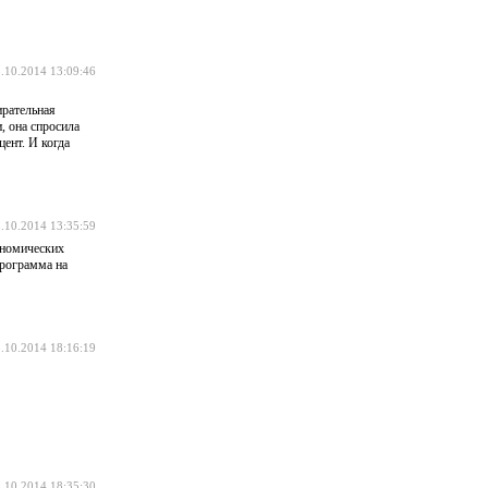
.10.2014 13:09:46
ирательная
, она спросила
ент. И когда
.10.2014 13:35:59
ономических
программа на
.10.2014 18:16:19
.10.2014 18:35:30