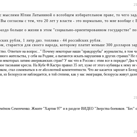
25
 мыслями Юлии Латыниной о всеобщем избирательном праве, то чего зад
Вы согласны с тем, что 20 лет у власти - это нормально, то мне вообще с
аздо больше о жизни в этом "социально-ориентированном государстве" п
йских рубля, 1 литр диз. топлива - 44 российских рубля.
ом, старается для своего народа, которому платит меньше 300 долларов за
тво. Ответьте на вопрос..." Почему некоторые наши "правдорубы" журналисты, в том чи
го жительства, у себя на Родине, а пытаются искать нарушения в других странах? Не п
 и некоторых латино американских стран? У нас что в России с этим все в порядке? Два 
е тасование кресла. На Кубе Ф.Кастро правил 35 лет, хуже от этого кубинцы к нему не 
ком, стал сомневаться в ее абсолютной компетентности. Что же касается зарплат в Бело
и, из Белоруси не наблюдается, в той степени, как у нас эмиграции, белорусы живут дале
25
мёном Семенченко. Жмите "Хартия 97" и в разделе ВИДЕО "Зверства боевиков. "Бес" отп
25