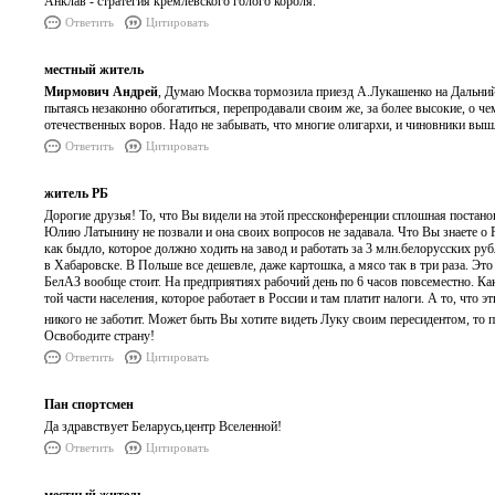
Анклав - стратегия кремлёвского голого короля.
Ответить
Цитировать
местный житель
Мирмович Андрей
, Думаю Москва тормозила приезд А.Лукашенко на Дальний 
пытаясь незаконно обогатиться, перепродавали своим же, за более высокие, о че
отечественных воров. Надо не забывать, что многие олигархи, и чиновники выш
Ответить
Цитировать
житель РБ
Дорогие друзья! То, что Вы видели на этой прессконференции сплошная постан
Юлию Латынину не позвали и она своих вопросов не задавала. Что Вы знаете о Р
как быдло, которое должно ходить на завод и работать за 3 млн.белорусских ру
в Хабаровске. В Польше все дешевле, даже картошка, а мясо так в три раза. Эт
БелАЗ вообще стоит. На предприятиях рабочий день по 6 часов повсеместно. Как 
той части населения, которое работает в России и там платит налоги. А то, что
никого не заботит. Может быть Вы хотите видеть Луку своим пересидентом, то
Освободите страну!
Ответить
Цитировать
Пан спортсмен
Да здравствует Беларусь,центр Вселенной!
Ответить
Цитировать