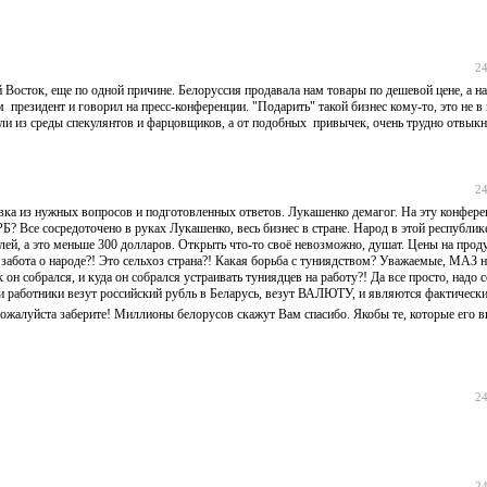
24
Восток, еще по одной причине. Белоруссия продавала нам товары по дешевой цене, а н
м президент и говорил на пресс-конференции. "Подарить" такой бизнес кому-то, это не в
ли из среды спекулянтов и фарцовщиков, а от подобных привычек, очень трудно отвыкну
24
овка из нужных вопросов и подготовленных ответов. Лукашенко демагог. На эту конфер
Б? Все сосредоточено в руках Лукашенко, весь бизнес в стране. Народ в этой республи
блей, а это меньше 300 долларов. Открыть что-то своё невозможно, душат. Цены на прод
о забота о народе?! Это сельхоз страна?! Какая борьба с туниядством? Уважаемые, МАЗ н
он собрался, и куда он собрался устраивать туниядцев на работу?! Да все просто, надо с
 эти работники везут российский рубль в Беларусь, везут ВАЛЮТУ, и являются фактическ
 пожалуйста заберите! Миллионы белорусов скажут Вам спасибо. Якобы те, которые его
24
24