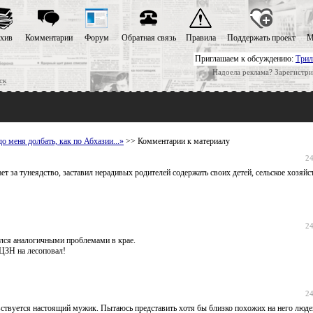
хив
Комментарии
Форум
Обратная связь
Правила
Поддержать проект
М
Приглашаем к обсуждению:
Трил
Надоела реклама? Зарегистри
ск
о меня долбать, как по Абхазии...»
>> Комментарии к материалу
24
ет за тунеядство, заставил нерадивых родителей содержать своих детей, сельское хозяйс
24
ился аналогичными проблемами в крае.
ЦЗН на лесоповал!
24
ствуется настоящий мужик. Пытаюсь представить хотя бы близко похожих на него люде