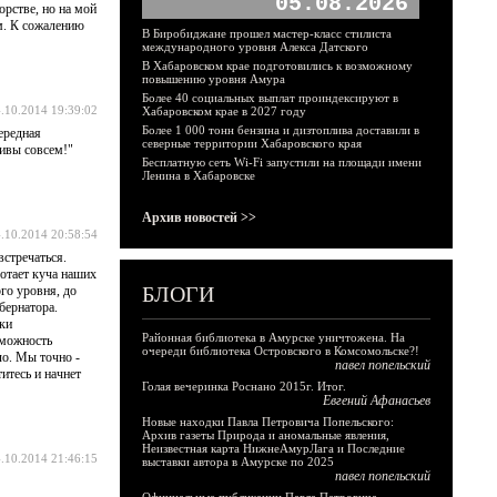
05.08.2026
орстве, но на мой
ам. К сожалению
В Биробиджане прошел мастер-класс стилиста
международного уровня Алекса Датского
В Хабаровском крае подготовились к возможному
повышению уровня Амура
Более 40 социальных выплат проиндексируют в
.10.2014 19:39:02
Хабаровском крае в 2027 году
Более 1 000 тонн бензина и дизтоплива доставили в
чередная
северные территории Хабаровского края
тивы совсем!"
Бесплатную сеть Wi-Fi запустили на площади имени
Ленина в Хабаровске
Архив новостей >>
.10.2014 20:58:54
встречаться.
отает куча наших
БЛОГИ
го уровня, до
бернатора.
тки
Районная библиотека в Амурске уничтожена. На
зможность
очереди библиотека Островского в Комсомольске?!
ло. Мы точно -
павел попельский
итесь и начнет
Голая вечеринка Роснано 2015г. Итог.
Евгений Афанасьев
Новые находки Павла Петровича Попельского:
Архив газеты Природа и аномальные явления,
Неизвестная карта НижнеАмурЛага и Последние
.10.2014 21:46:15
выставки автора в Амурске по 2025
павел попельский