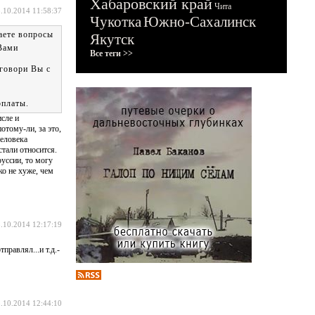
Хабаровский край
Чита
.10.2014 11:58:37
Чукотка
Южно-Сахалинск
аете вопросы
Якутск
 Вами
Все теги >>
оговори Вы с
рплаты.
сле и
отому-ли, за это,
человека
стали относится.
руссии, то могу
ко не хуже, чем
.10.2014 12:17:19
равлял...и т.д.-
.10.2014 12:44:10