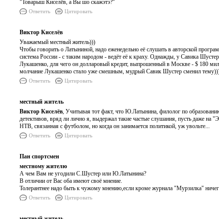
"Товарыш Киселёв, а Вы шо скажэтэ?"
Ответить
Цитировать
Виктор Киселёв
Уважаемый местный житель)))
Чтобы говорить о Латыниной, надо еженедельно её слушать в авторской программ
система России - с таким народом - ведёт её к краху. Однажды, у Савика Шусте
Лукашенко, для чего он долларовый кредит, выпрошенный в Москве - $ 180 мил
молчание Лукашенко стало уже смешным, мудрый Савик Шустер сменил тему))) К
Ответить
Цитировать
местный житель
Виктор Киселёв
, Учитывая тот факт, что Ю.Латынина, филолог по образовани
детективов, вряд ли лично я, выдержал такие частые слушания, пусть даже на 
НТВ, связанная с футболом, но когда он занимается политикой, уж увольте...
Ответить
Цитировать
Пан спортсмен
местному жителю
А чем Вам не угодили С.Шустер или Ю.Латынина?
В отличии от Вас оба имеют своё мнение.
Толерантнее надо быть к чужому мнению,если кроме журнала "Мурзилка" ничего
Ответить
Цитировать
местный житель