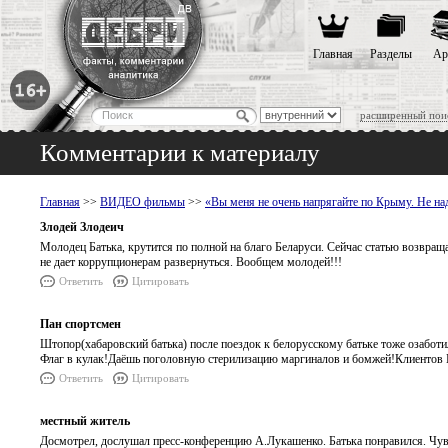
Главная
Разделы
Ар
расширенный пои
Комментарии к материалу
Главная
>>
ВИДЕО фильмы
>>
«Вы меня не очень напрягайте по Крыму. Не над
Злодей Злодеич
Молодец Батька, крутится по полной на благо Беларуси. Сейчас статью возвраща
не дает коррупционерам развернуться. Вообщем молодей!!!
Ответить
Цитировать
Пан спортсмен
Штопор(хабаровский батька) после поездок к белорусскому батьке тоже озабот
Флаг в кулак!Даёшь поголовную стерилизацию маргиналов и бомжей!Клиентов 
Ответить
Цитировать
местный житель
Досмотрел, дослушал пресс-конференцию А.Лукашенко. Батька понравился. Чув