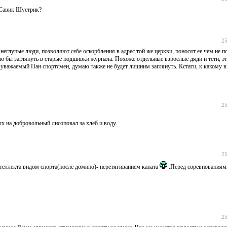
, Савик Шустрик?
25
д неглупые люди, позволяют себе оскорбления в адрес той же церкви, поносят ее чем не п
о бы заглянуть в старые подшивки журнала. Похоже отдельные взрослые дяди и тети, эт
ам, уважаемый Пан спортсмен, думаю также не будет лишним заглянуть. Кстати, к какому 
25
х на добровольный лнсоповал за хлеб и воду.
25
еллекта видом спорта(после домино)- перетягиванием каната
.Перед соревнованиям
25