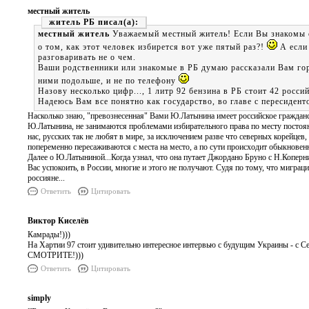
местный житель
житель РБ
местный житель
Уважаемый местный житель! Если Вы знакомы с
о том, как этот человек избирется вот уже пятый раз?!
А если 
разговаривать не о чем.
Ваши родственники или знакомые в РБ думаю рассказали Вам гор
ними подольше, и не по телефону
Назову несколько цифр..., 1 литр 92 бензина в РБ стоит 42 росси
Надеюсь Вам все понятно как государство, во главе с пересидент
Насколько знаю, "превознесенная" Вами Ю.Латынина имеет российское гражданс
Ю.Латынина, не занимаются проблемами избирательного права по месту постоянно
нас, русских так не любят в мире, за исключением разве что северных корейцев,
попеременно пересаживаются с места на место, а по сути происходит обыкновенно
Далее о Ю.Латыниной...Когда узнал, что она путает Джордано Бруно с Н.Коперни
Вас успокоить, в России, многие и этого не получают. Судя по тому, что миграци
россияне...
Ответить
Цитировать
Виктор Киселёв
Камрады!)))
На Хартии 97 стоит удивительно интересное интервью с будущим Украины - с Се
СМОТРИТЕ!)))
Ответить
Цитировать
simply