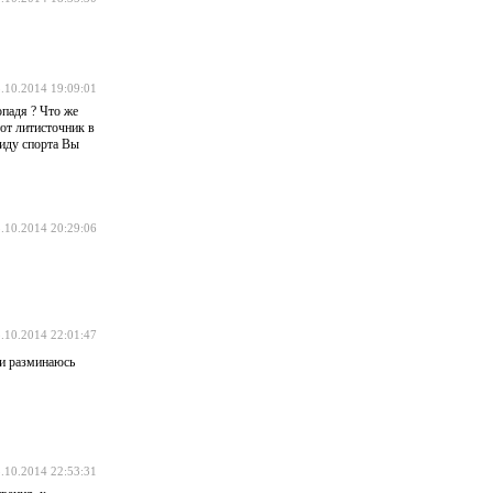
.10.2014 19:09:01
опадя ? Что же
от литисточник в
виду спорта Вы
.10.2014 20:29:06
.10.2014 22:01:47
и разминаюсь
.10.2014 22:53:31