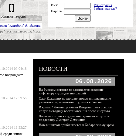
Имя:
Регистрация
Забыли пароль?
Пароль:
обильная версия
огия "Китобои" А. Вахова.
руйтесь, или авторизуйтесь.
НОВОСТИ
.10.2014 09:04:18
тво возрождает.
06.08.2026
На Русском острове продолжается создание
инфраструктуры для инноваций
.10.2014 12:59:55
Олег Кожемяко представил новые инициативы по
развитию горнолыжного туризма в России
В краевой больнице имени Владимирцева освоили
новую методику восстановления после инсульта
Дальневосточная студия кинохроники получила
поддержку Дмитрия Демешина
Новый циклон приближается к Хабаровскому краю
.10.2014 16:33:27
й, среди наших