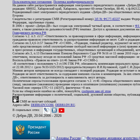
Пользовательское соглашение
,
Политика конфиденциальности
На данном сайте распространяется информация электронного периодического издания «Дебри-Д
редакции: 680032, Хабаровский край, Хабаровск, проспект 60-летия Октября, 88-46, т./ф.8421
Редакционный совет электронного периодического издания «Дебри-ДВ» (на общественных нач
Егорова
Свидетельство о регистрации СМИ (Регистрационный номер)
ЭЛ № ФС77-45537
выдано Федера
Федерация, зарубежные страны.
В 2006 г. проект «Дебри-ДВ» был создан как электронный частный архив, в соответствии с
ФЗ 
книги, а также рукописи по дальневосточной (РФ) тематике. Доступ к архивным документам явля
Гражданского кодекса РФ
.
Согласно ч.2. п.3. ст.17 «Ответственность за правонарушения в сфере информации, информац
гражданско-правовую ответственность за распространение информации не несет. Сайт и редакци
Согласно пп.3,4,6 ст.57 Закона РФ «О СМИ», «Редакция, главный редактор, журналист не несут
либо представляющих собой злоупотребление свободой массовой информации и (или) правами ж
в пресс-релизах и информация государственных, общественных организаций и объединений), кот
Согласно абз.3, п.13 Постановления Пленума Верховного Суда РФ №16 от 15 июня 2010 года 
ответчиком, поскольку исходя из положений Закона РФ «О средствах массовой информации» не 
Воспользуйтесь «Правом на ответ» (ст.46 Закона РФ «О СМИ»).
«В соответствии с положением ч.3 ст.196 ГПК РФ, обязанность компенсации морального вреда п
от 22.08.2012 г. (дело №33-5325/2012) председательствующего И.И.Куликовой, судей С.И.Дор
Мнения авторов материалов не всегда совпадают с позицией редакции. Редакция не вступает в п
Редакция не несет ответственность за содержание внешних ссылок и комментариев. За них отве
ДВ», ответственность за достоверность и наполняемость несут авторы.
Политические опросы/голосования проводятся согласно ч.2. ст.46 «Опросы общественного мнени
(лица), заказавшее (заказавших) проведение опроса и оплатившее (оплативших) указанную публик
Часовой пояс сервера UTC+11 (AEST), фактически +8 мск.
Если вы обнаружили ошибки на сайте, пожалуйста,
сообщите нам об этом
.
Распространение информации о политической, социальной, духовной жизни общества, публикац
СМИ не получает субсидий.
Адреса сайта:
DEBRI-DV.COM
,
DEBRI-DV.RU
.
В социальных сетях:
© Дебри-ДВ, 20.04.2006 - 2026