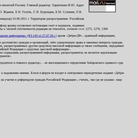
 писателей России). Главный редактор: Харитонова И.Ю. Адрес
Ю. Жданов, Е.Н. Голубь, С.Н. Бурындин, Б.М. Сухинин, О.В.
надзор) 16.06.2011 г. Территория распространения: Российская
й фонд архива составляют публикации газет и журналов, изданные
к частной собственности редакции не относятся, согласно ст.ст. 1275, 1276, 1306
щите информации» (ФЗ-149 от 27.07.06 г.)
архив «Дебри-ДВ», хранящий информацию,
ь и достоинство граждан и организаций, либо ущемляющих права и законные интересы граждан,
ов, распространенных другим средством массовой информации (а также сообщения, переданные
сийской Федерации о средствах массовой информации».
из содержания распространенной информации, распространитель не является надлежащим
ериалов».
редителя и главного редактор», - из апелляционного определения Хабаровского краевого суда
ны к выражению мнения. Блоги и форум не входят в электронное периодическое издание «Дебри-
а участие в референдуме граждан Российской Федерации»; считать, там где не указано: лицо