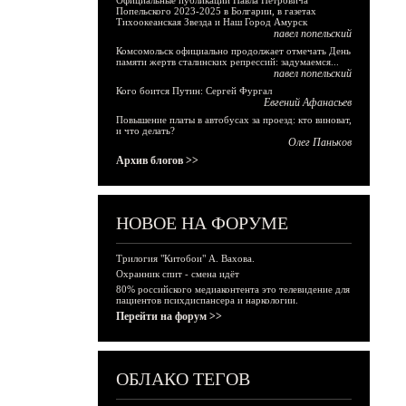
Официальные публикации Павла Петровича
Попельского 2023-2025 в Болгарии, в газетах
Тихоокеанская Звезда и Наш Город Амурск
павел попельский
Комсомольск официально продолжает отмечать День
памяти жертв сталинских репрессий: задумаемся...
павел попельский
Кого боится Путин: Сергей Фургал
Евгений Афанасьев
Повышение платы в автобусах за проезд: кто виноват,
и что делать?
Олег Паньков
Архив блогов >>
НОВОЕ НА ФОРУМЕ
Трилогия "Китобои" А. Вахова.
Охранник спит - смена идёт
80% российского медиаконтента это телевидение для
пациентов психдиспансера и наркологии.
Перейти на форум >>
ОБЛАКО ТЕГОВ