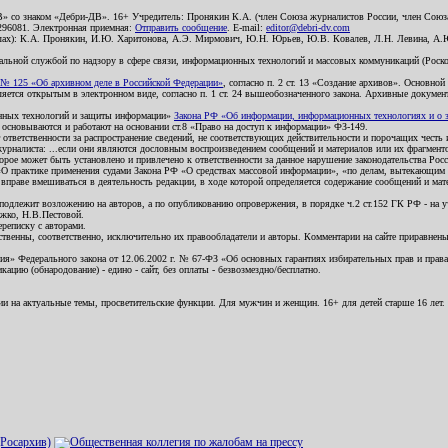
В» со знаком «Дебри-ДВ». 16+ Учредитель: Пронякин К.А. (член Союза журналистов России, член Союза
2296081. Электронная приемная:
Отправить сообщение
. E-mail:
editor@debri-dv.com
алах): К.А. Пронякин, И.Ю. Харитонова, А.Э. Мирмович, Ю.Н. Юрьев, Ю.В. Ковалев, Л.Н. Левина, А.
льной службой по надзору в сфере связи, информационных технологий и массовых коммуникаций (Роском
№ 125 «Об архивном деле в Российской Федерации»
, согласно п. 2 ст. 13 «Создание архивов». Основно
ется открытым в электронном виде, согласно п. 1 ст. 24 вышеобозначенного закона. Архивные документы 
ионных технологий и защиты информации»
Закона РФ «Об информации, информационных технологиях и о за
я основываются и работают на основании ст.8 «Право на доступ к информации» ФЗ-149.
 ответственности за распространение сведений, не соответствующих действительности и порочащих чест
урналиста: ...если они являются дословным воспроизведением сообщений и материалов или их фрагмент
орое может быть установлено и привлечено к ответственности за данное нарушение законодательства Рос
«О практике применения судами Закона РФ «О средствах массовой информации», «по делам, вытекающим 
вправе вмешиваться в деятельность редакции, в ходе которой определяется содержание сообщений и мат
одлежит возложению на авторов, а по опубликованию опровержения, в порядке ч.2 ст.152 ГК РФ - на уч
ожко, Н.В.Пестовой.
ереписку с авторами.
тственны, соответственно, исключительно их правообладатели и авторы. Комментарии на сайте приравне
я» Федерального закона от 12.06.2002 г. № 67-ФЗ «Об основных гарантиях избирательных прав и права н
ацию (обнародование) - едино - сайт, без оплаты - безвозмездно/бесплатно.
ии на актуальные темы, просветительские функции. Для мужчин и женщин. 16+ для детей старше 16 лет.