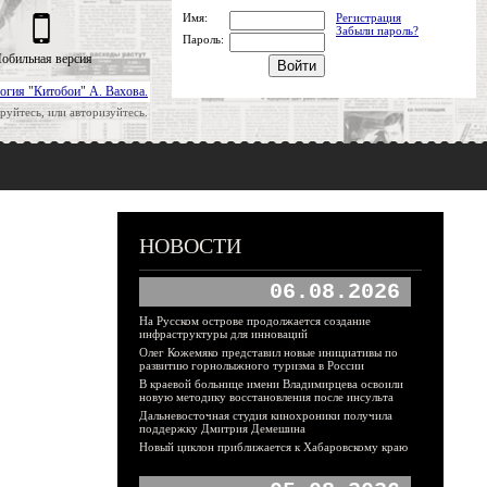
Имя:
Регистрация
Забыли пароль?
Пароль:
обильная версия
огия "Китобои" А. Вахова.
руйтесь, или авторизуйтесь.
НОВОСТИ
06.08.2026
На Русском острове продолжается создание
инфраструктуры для инноваций
Олег Кожемяко представил новые инициативы по
развитию горнолыжного туризма в России
В краевой больнице имени Владимирцева освоили
новую методику восстановления после инсульта
Дальневосточная студия кинохроники получила
поддержку Дмитрия Демешина
Новый циклон приближается к Хабаровскому краю