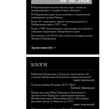
05.08.2026
В Биробиджане прошел мастер-класс стилиста
международного уровня Алекса Датского
В Хабаровском крае подготовились к возможному
повышению уровня Амура
Более 40 социальных выплат проиндексируют в
Хабаровском крае в 2027 году
Более 1 000 тонн бензина и дизтоплива доставили в
северные территории Хабаровского края
Бесплатную сеть Wi-Fi запустили на площади имени
Ленина в Хабаровске
Архив новостей >>
БЛОГИ
Районная библиотека в Амурске уничтожена. На
очереди библиотека Островского в Комсомольске?!
павел попельский
Голая вечеринка Роснано 2015г. Итог.
Евгений Афанасьев
Новые находки Павла Петровича Попельского:
Архив газеты Природа и аномальные явления,
Неизвестная карта НижнеАмурЛага и Последние
выставки автора в Амурске по 2025
павел попельский