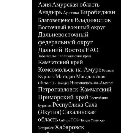
Азия
Амурская область
Биробиджан
Анадырь
Арктика
Владивосток
Благовещенск
Восточный военный округ
Дальневосточный
федеральный округ
Дальний Восток
ЕАО
Забайкалье
Забайкальский край
Камчатский край
Комсомольск-на-Амуре
Корякия
Магадан
Магаданская
Курилы
область
Николаевск-на-Амуре
Находка
Петропавловск-Камчатский
Приморский край
Республика
Республика Саха
Бурятия
(Якутия)
Сахалинская
область
ТОФ
Тында
Улан-Удэ
Сибирь
Хабаровск
Уссурийск