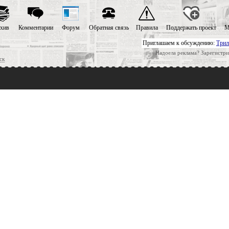
хив
Комментарии
Форум
Обратная связь
Правила
Поддержать проект
М
Приглашаем к обсуждению:
Трил
Надоела реклама? Зарегистри
ск