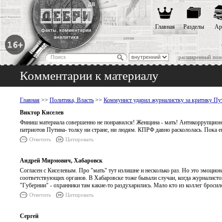
Главная
Разделы
Ар
расширенный пои
Комментарии к материалу
Главная
>>
Политика, Власть
>>
Коммунист ударил журналистку за критику Пу
Виктор Киселев
Финиш материала совершенно не понравился! Женщина - мать! Антикоррупционер!
патриотов Путина- толку ни стране, ни людям. КПРФ давно раскололась. Пок
Ответить
Цитировать
Андрей Мирмович, Хабаровск
Согласен с Киселевым. Про "мать" тут излишне и несколько раз. Но это эмоцион
соответствующих органов. В Хабаровске тоже бывали случаи, когда журналисто
"Губернии" - охранники там какие-то раздухарились. Мало кто из коллег броси
Ответить
Цитировать
Сергей