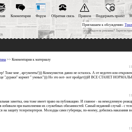
хив
Комментарии
Форум
Обратная связь
Правила
Поддержать проект
М
Приглашаем к обсуждению:
Трил
Надоела реклама? Зарегистри
ск
тина
>> Комментарии к материалу
11
 Тоже мне , аргументы!))) Коммунистов давно не осталось. А от недотеп или откровенн
а еще "дураки" кормят " умных"))) Но это вот- вот пройдет)))И ВСЕ СТАНЕТ НОРМАЛ
11
альная заметка, она тоже имеет право на публикацию. И главное - на немедленную реак
в избивали при выполнении их служебных обязанностей. Самый недавний случай - с тел
лся на защиту телерепортеров. Молодцы сами губернцы, по-моему, добились наказания в
11