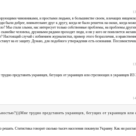
13
жирующими чиновниками, и простыми людьми, в большинстве своем, влачащих нищенско
ди были добрее, внимательнее друг к другу, когда не было решеток на окнах, когда мож
пало? Мы стали злыми, нас интересует только собственные проблемы, на проблемы други
а скамейке человека, дружными рядами проходят люди, и ни у кого не появляется желан
т? Настоящий случай с избиением журналистки, пример этого безразличия, и нравственн
встанут на ее защиту. Думаю, для подобного утверждения есть основания. Пессимистичн
13
Мне трудно представить украинцев, бегущих от украинцев или стреляющих в украинцев
14
льностью?)))Мне трудно представить украинцев, бегущих от украинцев или
 решать. Статистика говорит сколько тысяч населения покинули Украину. Как ни разгла