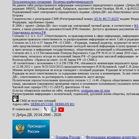
Пользовательское соглашение
,
Политика конфиденциальности
На данном сайте распространяется информация электронного периодического издания «Дебри-Д
редакции: 680032, Хабаровский край, Хабаровск, проспект 60-летия Октября, 88-46, т./ф.8421
Редакционный совет электронного периодического издания «Дебри-ДВ» (на общественных нач
Егорова
Свидетельство о регистрации СМИ (Регистрационный номер)
ЭЛ № ФС77-45537
выдано Федера
Федерация, зарубежные страны.
В 2006 г. проект «Дебри-ДВ» был создан как электронный частный архив, в соответствии с
ФЗ 
книги, а также рукописи по дальневосточной (РФ) тематике. Доступ к архивным документам явля
Гражданского кодекса РФ
.
Согласно ч.2. п.3. ст.17 «Ответственность за правонарушения в сфере информации, информац
гражданско-правовую ответственность за распространение информации не несет. Сайт и редакци
Согласно пп.3,4,6 ст.57 Закона РФ «О СМИ», «Редакция, главный редактор, журналист не несут
либо представляющих собой злоупотребление свободой массовой информации и (или) правами ж
в пресс-релизах и информация государственных, общественных организаций и объединений), кот
Согласно абз.3, п.13 Постановления Пленума Верховного Суда РФ №16 от 15 июня 2010 года 
ответчиком, поскольку исходя из положений Закона РФ «О средствах массовой информации» не 
Воспользуйтесь «Правом на ответ» (ст.46 Закона РФ «О СМИ»).
«В соответствии с положением ч.3 ст.196 ГПК РФ, обязанность компенсации морального вреда п
от 22.08.2012 г. (дело №33-5325/2012) председательствующего И.И.Куликовой, судей С.И.Дор
Мнения авторов материалов не всегда совпадают с позицией редакции. Редакция не вступает в п
Редакция не несет ответственность за содержание внешних ссылок и комментариев. За них отве
ДВ», ответственность за достоверность и наполняемость несут авторы.
Политические опросы/голосования проводятся согласно ч.2. ст.46 «Опросы общественного мнени
(лица), заказавшее (заказавших) проведение опроса и оплатившее (оплативших) указанную публик
Часовой пояс сервера UTC+11 (AEST), фактически +8 мск.
Если вы обнаружили ошибки на сайте, пожалуйста,
сообщите нам об этом
.
Распространение информации о политической, социальной, духовной жизни общества, публикац
СМИ не получает субсидий.
Адреса сайта:
DEBRI-DV.COM
,
DEBRI-DV.RU
.
В социальных сетях:
© Дебри-ДВ, 20.04.2006 - 2026