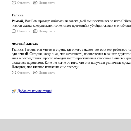
Ответить
Цитировать
Галина
Рамзай
, Вот Вам пример: избивали человека ,мой сын заступился за него.Сейча
,как он сказал следователю,что не имеет претензий к убийцам сына и его избива
Ответить
Цитировать
местный житель
Галина
, Галина, мы живем в стране, где много законов, но если они работают,
единичный. Сегодня, когда зная, что активность, проявляемая в защите другого
зная о последствиях, просто обходит место преступления стороной. Ваш сын дей
оказались подонками. Конечно легче от того, что они получили различные срока, 
Поверьте, что главное наказание еще впереди....
Ответить
Цитировать
Добавить комментарий