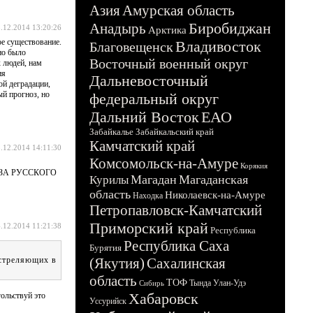
Азия
Амурская область
Биробиджан
Анадырь
.12.2014 13:20:26
Арктика
е существование.
Владивосток
Благовещенск
но было
Восточный военный округ
х людей, нам
ия
Дальневосточный
ой деградации,
ый прогноз, но
федеральный округ
Дальний Восток
ЕАО
Забайкалье
Забайкальский край
Камчатский край
.12.2014 14:11:30
Комсомольск-на-Амуре
Корякия
 ИЗ ЗА РУССКОГО
Магадан
Магаданская
Курилы
область
Николаевск-на-Амуре
Находка
Петропавловск-Камчатский
Приморский край
.12.2014 11:21:38
Республика
Республика Саха
Бурятия
 стреляющих в
(Якутия)
Сахалинская
область
ТОФ
Тында
Улан-Удэ
Сибирь
Хабаровск
гольствуй это
Уссурийск