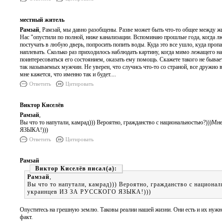
местный житель
Рамзай
, Рамзай, мы давно разобщены. Разве может быть что-то общее между 
Нас "опустили по полной, ниже канализации. Вспоминаю прошлые года, когда лю
постучать в любую дверь, попросить попить воды. Куда это все ушло, куда про
наплевать. Сколько раз приходилось наблюдать картину, когда мимо лежащего н
поинтересоваться его состоянием, оказать ему помощь. Скажете такого не бывае
так называемых мужчин. Не уверен, что случись что-то со страной, все дружно 
мне кажется, что именно так и будет....
Ответить
Цитировать
Виктор Киселёв
Рамзай
,
Вы что то напутали, камрад))) Вероятно, гражданство с национальностью?)))
ЯЗЫКА!)))
Ответить
Цитировать
Рамзай
Виктор Киселёв
Рамзай
,
Вы что то напутали, камрад))) Вероятно, гражданство с национа
украинцев ИЗ ЗА РУССКОГО ЯЗЫКА!)))
Опуститесь на грешную землю. Таковы реалии нашей жизни. Они есть и их нужно
факт.