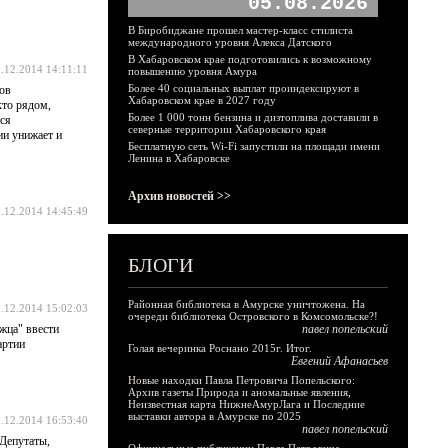
05.08.2026
В Биробиджане прошел мастер-класс стилиста
международного уровня Алекса Датского
В Хабаровском крае подготовились к возможному
.12.2014 14:11:11
повышению уровня Амура
Более 40 социальных выплат проиндексируют в
гов
Хабаровском крае в 2027 году
кто рядом,
Более 1 000 тонн бензина и дизтоплива доставили в
ся
северные территории Хабаровского края
ии унижает и
Бесплатную сеть Wi-Fi запустили на площади имени
Ленина в Хабаровске
Архив новостей >>
.12.2014 14:45:49
БЛОГИ
Районная библиотека в Амурске уничтожена. На
.12.2014 15:02:03
очереди библиотека Островского в Комсомольске?!
жца" ввести
павел попельский
артии
Голая вечеринка Роснано 2015г. Итог.
Евгений Афанасьев
Новые находки Павла Петровича Попельского:
Архив газеты Природа и аномальные явления,
Неизвестная карта НижнеАмурЛага и Последние
выставки автора в Амурске по 2025
.12.2014 16:53:40
павел попельский
 Депутаты,