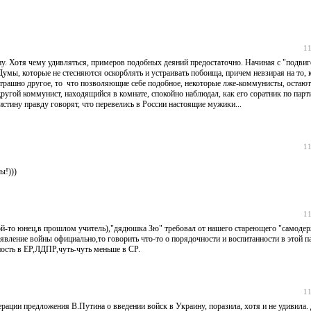
11
ину. Хотя чему удивляться, примеров подобных деяний предостаточно. Начиная с "подви
умы, которые не стесняются оскорблять и устраивать побоища, причем невзирая на то, 
трашно другое, то что позволяющие себе подобное, некоторые лже-коммунисты, остают
ругой коммунист, находящийся в комнате, спокойно наблюдал, как его соратник по парт
истину правду говорят, что перевелись в России настоящие мужики...
11
ы!)))
11
акой-то юнец,в прошлом учитель),"дядюшка Зю" требовал от нашего стареющего "самодер
бъявление войны официально,то говорить что-то о порядочности и воспитанности в этой п
ность в ЕР,ЛДПР,чуть-чуть меньше в СР.
11
рации предложения В.Путина о введении войск в Украину, поразила, хотя и не удивила.