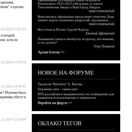
Официальные публикации Павла Петровича
сциплина,
Попельского 2023-2025 в Болгарии, в газетах
мени" о куклах-
Тихоокеанская Звезда и Наш Город Амурск
павел попельский
Комсомольск официально продолжает отмечать День
памяти жертв сталинских репрессий: задумаемся...
павел попельский
.12.2014 17:07:03
Кого боится Путин: Сергей Фургал
Евгений Афанасьев
 и второй,
Повышение платы в автобусах за проезд: кто виноват,
фом, хотя по
и что делать?
Олег Паньков
Архив блогов >>
.12.2014 17:18:30
НОВОЕ НА ФОРУМЕ
Трилогия "Китобои" А. Вахова.
.12.2014 12:39:35
Охранник спит - смена идёт
ным? Мужчин было
80% российского медиаконтента это телевидение для
украинцы убегут в
пациентов психдиспансера и наркологии.
Перейти на форум >>
.12.2014 12:53:40
ОБЛАКО ТЕГОВ