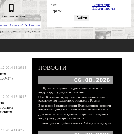
Имя:
Регистрация
Забыли пароль?
Пароль:
обильная версия
огия "Китобои" А. Вахова.
руйтесь, или авторизуйтесь.
НОВОСТИ
.12.2014 13:26:13
ых ... -
ЬНЫМ!)))
06.08.2026
На Русском острове продолжается создание
инфраструктуры для инноваций
.12.2014 13:46:17
Олег Кожемяко представил новые инициативы по
развитию горнолыжного туризма в России
цию
В краевой больнице имени Владимирцева освоили
егруппой
новую методику восстановления после инсульта
иновных.
Дальневосточная студия кинохроники получила
поддержку Дмитрия Демешина
Новый циклон приближается к Хабаровскому краю
.12.2014 14:07:26