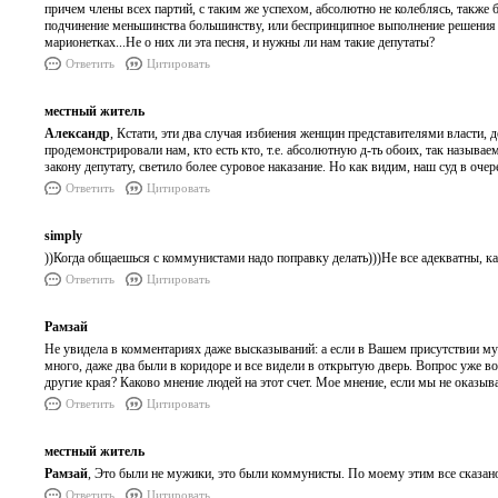
причем члены всех партий, с таким же успехом, абсолютно не колеблясь, также 
подчинение меньшинства большинству, или беспринципное выполнение решения
марионетках...Не о них ли эта песня, и нужны ли нам такие депутаты?
Ответить
Цитировать
местный житель
Александр
, Кстати, эти два случая избиения женщин представителями власти, д
продемонстрировали нам, кто есть кто, т.е. абсолютную д-ть обоих, так называе
закону депутату, светило более суровое наказание. Но как видим, наш суд в оч
Ответить
Цитировать
simply
))Когда общаешься с коммунистами надо поправку делать)))Не все адекватны, к
Ответить
Цитировать
Рамзай
Не увидела в комментариях даже высказываний: а если в Вашем присутстви
много, даже два были в коридоре и все видели в открытую дверь. Вопрос уже воз
другие края? Каково мнение людей на этот счет. Мое мнение, если мы не оказыва
Ответить
Цитировать
местный житель
Рамзай
, Это были не мужики, это были коммунисты. По моему этим все сказано.
Ответить
Цитировать