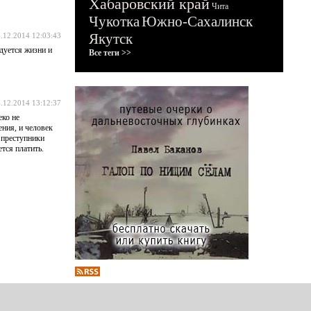
Хабаровский край
Чита
Чукотка
Южно-Сахалинск
Якутск
.12.2014 12:03:43
адуется жизни и
Все теги >>
.12.2014 13:12:37
еко не
ения, и человек
о преступники
ется платить.