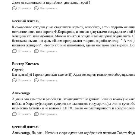
Даже не сомневался в партийных деятелях. герой !
Ответить
Цитировать
местный житель
К сожалению сегодня у нас становится нормой, оскорбить, а то и ударить женщ
отечественного поп-короля Ф.Киркорова, и кончая депутатами государственной Д
женщина это, или мужчина. Можно понять и обиду и возмущение журналиста. С
безнаказанными, и в дальнейшем продолжают творить подобные вещи. " А тот, д
избивает женщину". Что-то это мне напоминает, где-то мы такое уже видели...Во
Ответить
Цитировать
Виктор Киселев
Сергей
,
Вы правы!))) Герои и деятели еще те!))) Хуже негодяев только коллаборационист
Ответить
Цитировать
Александр
А,меня это хамство и разбой т.н. "коммуниста" не удивил.Если их вожак (не к
войска в Украину(соседнее суверенное славянское государство),а это по сути о
неуместно.Кстати - и не только в КПРФ. Такая же распущенность и вседозволен
Ответить
Цитировать
местный житель
Александр
, Да, уж... История с единодушным одобрением членами Совета Феде