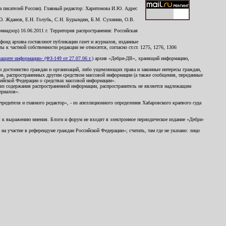
 писателей России). Главный редактор: Харитонова И.Ю. Адрес
Ю. Жданов, Е.Н. Голубь, С.Н. Бурындин, Б.М. Сухинин, О.В.
надзор) 16.06.2011 г. Территория распространения: Российская
й фонд архива составляют публикации газет и журналов, изданные
к частной собственности редакции не относятся, согласно ст.ст. 1275, 1276, 1306
щите информации» (ФЗ-149 от 27.07.06 г.)
архив «Дебри-ДВ», хранящий информацию,
ь и достоинство граждан и организаций, либо ущемляющих права и законные интересы граждан,
ов, распространенных другим средством массовой информации (а также сообщения, переданные
сийской Федерации о средствах массовой информации».
из содержания распространенной информации, распространитель не является надлежащим
ериалов».
редителя и главного редактор», - из апелляционного определения Хабаровского краевого суда
ны к выражению мнения. Блоги и форум не входят в электронное периодическое издание «Дебри-
а участие в референдуме граждан Российской Федерации»; считать, там где не указано: лицо