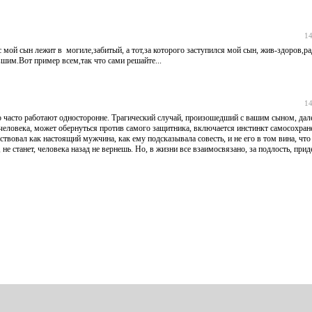
14
с мой сын лежит в могиле,забитый, а тот,за которого заступился мой сын, жив-здоров,р
вшим.Вот пример всем,так что сами решайте...
14
 то часто работают односторонне. Трагический случай, произошедший с вашим сыном, дал
 человека, может обернуться против самого защитника, включается инстинкт самосохран
ствовал как настоящий мужчина, как ему подсказывала совесть, и не его в том вина, чт
не станет, человека назад не вернешь. Но, в жизни все взаимосвязано, за подлость, прид