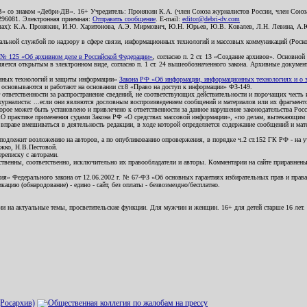
В» со знаком «Дебри-ДВ». 16+ Учредитель: Пронякин К.А. (член Союза журналистов России, член Союза
2296081. Электронная приемная:
Отправить сообщение
. E-mail:
editor@debri-dv.com
алах): К.А. Пронякин, И.Ю. Харитонова, А.Э. Мирмович, Ю.Н. Юрьев, Ю.В. Ковалев, Л.Н. Левина, А.
льной службой по надзору в сфере связи, информационных технологий и массовых коммуникаций (Роском
№ 125 «Об архивном деле в Российской Федерации»
, согласно п. 2 ст. 13 «Создание архивов». Основно
ется открытым в электронном виде, согласно п. 1 ст. 24 вышеобозначенного закона. Архивные документы 
ионных технологий и защиты информации»
Закона РФ «Об информации, информационных технологиях и о за
я основываются и работают на основании ст.8 «Право на доступ к информации» ФЗ-149.
 ответственности за распространение сведений, не соответствующих действительности и порочащих чест
урналиста: ...если они являются дословным воспроизведением сообщений и материалов или их фрагмент
орое может быть установлено и привлечено к ответственности за данное нарушение законодательства Рос
«О практике применения судами Закона РФ «О средствах массовой информации», «по делам, вытекающим 
вправе вмешиваться в деятельность редакции, в ходе которой определяется содержание сообщений и мат
одлежит возложению на авторов, а по опубликованию опровержения, в порядке ч.2 ст.152 ГК РФ - на уч
ожко, Н.В.Пестовой.
ереписку с авторами.
тственны, соответственно, исключительно их правообладатели и авторы. Комментарии на сайте приравне
я» Федерального закона от 12.06.2002 г. № 67-ФЗ «Об основных гарантиях избирательных прав и права н
ацию (обнародование) - едино - сайт, без оплаты - безвозмездно/бесплатно.
ии на актуальные темы, просветительские функции. Для мужчин и женщин. 16+ для детей старше 16 лет.