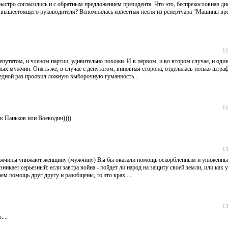
быстро согласились и с обратным предложением президента. Что это, беспрекословная ди
 вышестоящего руководителя? Вспомнилась известная песня из репертуара "Машины вре
11
епутатом, и членом партии, удивительно похожи. И в первом, и во втором случае, и один
мых мужчин. Опять же, в случае с депутатом, виновная сторона, отделалась только штра
ередной раз проявил ложную выборочную гуманность...
11
ак Паньков или Воеводин))))
13
и мужчины унижают женщину (мужчину) Вы бы оказали помощь оскорбленным и унижен
никает серьезный: если завтра война - пойдет ли народ на защиту своей земли, или как 
ем помощь друг другу и разобщены, то это крах ....
13
...