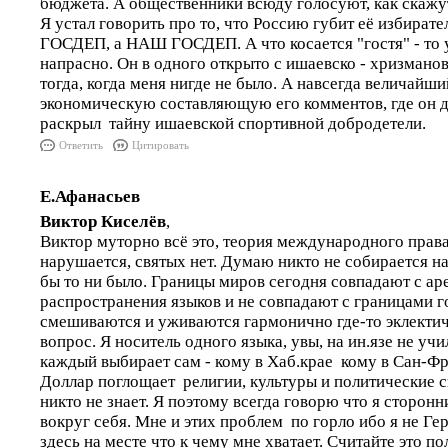
бюджета. А общественники всюду голосуют, как скажу
Я устал говорить про то, что Россию губит её избирате
ГОСДЕП, а НАШ ГОСДЕП. А что косается "гостя" - то 
напрасно. Он в одного открыто с ишаевско - хризмано
тогда, когда меня нигде не было. А навсегда величайши
экономическую составляющую его комментов, где он д
раскрыл тайну ишаевской спортивной добродетели.
Ответить
Цитировать
Е.Афанасьев
Виктор Киселёв
,
Виктор муторно всё это, теория международного права и 
нарушается, святых нет. Думаю никто не собирается н
бы то ни было. Границы миров сегодня совпадают с ар
распространения языков и не совпадают с границами го
смешиваются и уживаются гармонично где-то эклектич
вопрос. Я носитель одного языка, увы, на ин.язе не учи
каждый выбирает сам - кому в Хаб.крае кому в Сан-Фр
Доллар поглощает религии, культуры и политические с
никто не знает. Я поэтому всегда говорю что я сторон
вокруг себя. Мне и этих проблем по горло ибо я не Ге
здесь на месте что к чему мне хватает. Считайте это п