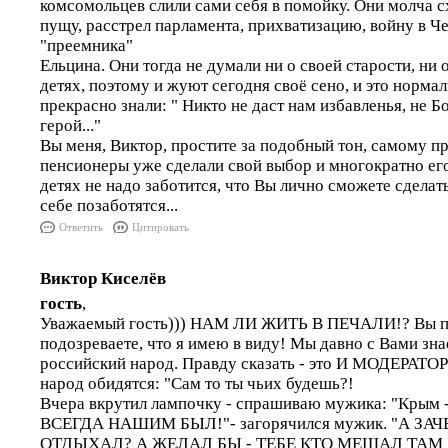
комсомольцев слили сами себя в помойку. Они молча 
пущу, расстрел парламента, прихватизацию, войну в Чеч
"преемника"
Ельцина. Они тогда не думали ни о своей старости, ни 
детях, поэтому и жуют сегодня своё сено, и это норма
прекрасно знали: " Никто не даст нам избавленья, не Бо
герой..."
Вы меня, Виктор, простите за подобный тон, самому п
пенсионеры уже сделали свой выбор и многократно его
детях не надо заботится, что Вы лично сможете сделат
себе позаботятся...
Ответить
Цитировать
Виктор Киселёв
гость
,
Уважаемый гость))) НАМ ЛИ ЖИТЬ В ПЕЧАЛИ!? Вы п
подозреваете, что я имею в виду! Мы давно с Вами знае
российский народ. Правду сказать - это И МОДЕРАТ
народ обидятся: "Сам то ты чьих будешь?!
Вчера вкрутил лампочку - спрашиваю мужика: "Крым 
ВСЕГДА НАШИМ БЫЛ!"- загорячился мужик. "А ЗА
ОТДЫХАЛ? А ЖЕЛАЛ БЫ - ТЕБЕ КТО МЕШАЛ ТАМ Б