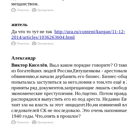
мещанством.
Ответить
Цитировать
житель
Да что то тут не так
http://ura.ru/content/kurgan/11-12-
2014/articles/1036263604.html
Ответить
Цитировать
Александр
Виктор Киселёв
, Вы,о каком порядке говорите? О так
из богатейших людей России,Евтушенкова - арестовали
обвинению,и начали дербанить его бизнес. Бизнес-об
попыталась заступиться за него,помня о том,что ещё в
приняты ряд документов,запрещающие лишать свобод
экономические преступления. Но,тщетно. Потом правд
распорядился выпустить его из под ареста. Недавно Ев
таит зла на власть за этот инцидент.Но,ни извинений в
следователей СК не последовало. Это очень напоминае
1940 годы. Что,опять в прошлое?
Ответить
Цитировать