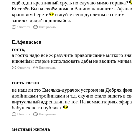
ещё один креативный сруль по случаю мимо горшка?
Киселёв Вы на своём доме в Ванино напишите - Афана
краповом берете
и жуйте сено дуплетом с гостем
запился дядя? подшивайся.
Ответить
Цитировать
Е.Афанасьев
гость
,
а гостю надо всё ж разучить правописание мягкого знак
никнеймы старые использовать дабы не вводить мичма
Ответить
Цитировать
гость гостю
не наш ли это Емелька-дурачок устроил на Дебрях фил
двойниками тройниками и т.д. скучно стало видать в с
виртуальный адреналин не тот. На комментариях эфира
бабушек не та публика
Ответить
Цитировать
местный житель