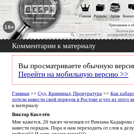
Главная
Разделы
Архив
Коммен
Приглашаем к о
Надоела рек
расширенный пои
Комментарии к материалу
Вы просматриваете обычную версию
Перейти на мобильную версию >>
Главная
>>
Суд, Криминал, Прокуратура
>>
Как хабар
хотели навести свой порядок в Ростове и что из этого 
к материалу
Виктор Киселёв
Мне кажется, 20 тысяч чеченцев от Рамзана Кадырова 
навести порядок. Пора и нам переходить от слов к делу
поймут))) И жить станет легче!)))