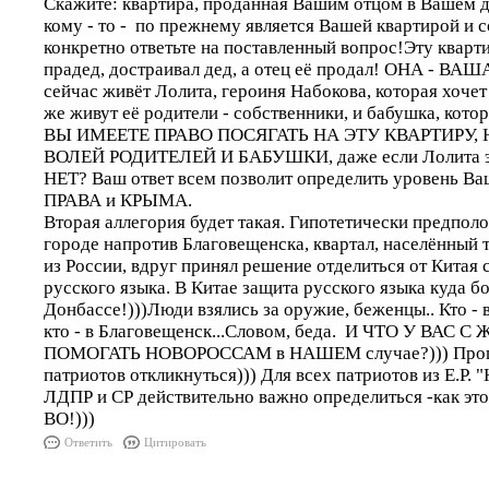
Скажите: квартира, проданная Вашим отцом в Вашем д
кому - то - по прежнему является Вашей квартирой и 
конкретно ответьте на поставленный вопрос!Эту кварт
прадед, достраивал дед, а отец её продал! ОНА - ВАША
сейчас живёт Лолита, героиня Набокова, которая хочет
же живут её родители - собственники, и бабушка, котор
ВЫ ИМЕЕТЕ ПРАВО ПОСЯГАТЬ НА ЭТУ КВАРТИРУ, 
ВОЛЕЙ РОДИТЕЛЕЙ И БАБУШКИ, даже если Лолита э
НЕТ? Ваш ответ всем позволит определить уровень В
ПРАВА и КРЫМА.
Вторая аллегория будет такая. Гипотетически предпол
городе напротив Благовещенска, квартал, населённый 
из России, вдруг принял решение отделиться от Китая
русского языка. В Китае защита русского языка куда б
Донбассе!)))Люди взялись за оружие, беженцы.. Кто - 
кто - в Благовещенск...Словом, беда. И ЧТО У ВАС
ПОМОГАТЬ НОВОРОССАМ в НАШЕМ случае?))) Прош
патриотов откликнуться))) Для всех патриотов из Е.Р
ЛДПР и СР действительно важно определиться -как 
ВО!)))
Ответить
Цитировать