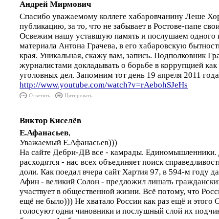
Андрей Мирмович
Спасибо уважаемому коллеге хабаровчанину Леше Хор
публикацию, за то, что не забывает в Ростове-папе сво
Освежим нашу уставшую память и послушаем одного и
материала Антона Грачева, в его хабаровскую бытнос
края. Уникальная, скажу вам, запись. Подполковник Г
журналистами докладывать о борьбе в коррупцией как 
уголовных дел. Запомним тот день 19 апреля 2011 года
http://www.youtube.com/watch?v=rAebohSJeHs
Ответить
Цитировать
Виктор Киселёв
Е.Афанасьев
,
Уважаемый Е.Афанасьев)))
На сайте Дебри-ДВ все - камрады. Единомышленники.
расходятся - нас всех объединяет поиск справедливос
доли. Как поедал вчера сайт Хартия 97, в 594-м году д
Афин - великий Солон - предложил лишать гражданских
участвует в общественной жизни. Всё потому, что Росс
ещё не было))) Не хватало России как раз ещё и этого 
голосуют одни чиновники и послушный слой их подчи