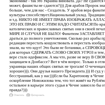
экономике - так это Украина виновата. Да? Не сдаются
может, фашисты не сдаются?))) Для арабов Пророк зна
больше, чем для нас - Создатель. У арабов вера фанат
культуры способствует.Национальный уклад. Традици
и т.д. НИКТО НЕ ИМЕЕТ ПРАВА ИЗОБРАЖАТЬ АЛЛ
ЭТО ИХ ПРАВО И С ЭТИМ НАДО СЧИТАТЬСЯ!По кра
католических и православных святых они в своей п
МИРЕ И СЛУЧАЯ НЕ БЫЛО! Фанатизм ЗАСТАВЛЯЕТ и
драться до полного уничтожения. Сколько раз арабы п
редакции перестать кощунствовать и перестать изобра
знали, на что идут! Это были не ботаники, а СПРО
для которых СДЕРЖАТЬ СЛОВО СВОИХ УГРОЗ и тем д
вере стало идефиксом. А мы что, разве не веру В
защищаем в Донбассе? Вот в чём вопрос. Только в отл
украинцы наших общих святых не трогали! О чеченцах
хорошее))). Они друзья нашего Президента.))) И суд у 
бесстрашный, как у нас)))Если бы Харитонову в Чечне 
оскорбление Новожилова тем, что тот живёт на Рублёвс
остальное в карьере этого судьи в Чечне зависело бы от
правда?)))
Ответить
Цитировать