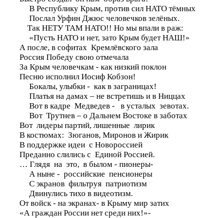
В Республику Крым, против сил НАТО тёмных
Послал Урфин Джюс человечков зелёных.
Так НЕТУ ТАМ НАТО!! Но мы впали в раж:
«Пусть НАТО и нет, зато Крым будет НАШ!»
А после, в софитах Кремлёвского зала
Россия Победу свою отмечала
За Крым человечкам - как низкий поклон
Песню исполнил Иосиф Кобзон!
Бокалы, улыбки - как в заграницах!
Платья на дамах – не встретишь и в Ниццах
Вот в кадре Медведев - в усталых зевотах.
Вот Трутнев – о Дальнем Востоке в заботах
Вот лидеры партий, лишенные лирик
В костюмах: Зюганов, Миронов и Жирик
В поддержке идеи с Новороссией
Преданно слились с Единой Россией.
… Глядя на это, в былом - пионеры-
А ныне - российские пенсионеры
С экранов фильтруя патриотизм
Двинулись тихо в видеотизм.
От войск - на экранах- в Крыму мир затих
«А граждан России нет среди них!»-