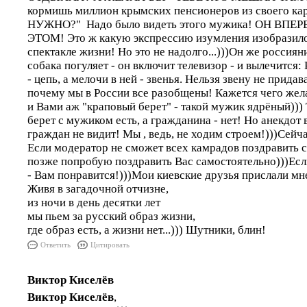
кормишь миллион крымских пенсионеров из своего к
НУЖНО?" Надо было видеть этого мужика! ОН ВП
ЭТОМ! Это ж какую экспрессию изумления изобразило 
спектакле жизни! Но это не надолго...)))Он же россияни
собака погуляет - он включит телевизор - и вылечится:
- цепь, а мелочи в ней - звенья. Нельзя звену не придав
почему мы в России все разобщены! Кажется чего жел
и Вами аж "краповый берет" - такой мужик ядрёный))) Т
берет с мужиком есть, а гражданина - нет! Но анекдот в
граждан не видит! Мы , ведь, не ходим строем!)))Сейча
Если модератор не сможет всех камрадов поздравить с
позже попробую поздравить Вас самостоятельно)))Есл
- Вам понравится!)))Мои киевские друзья прислали мн
Живя в загадочной отчизне,
из ночи в день десятки лет
мы пьем за русский образ жизни,
где образ есть, а жизни нет...))) Шутники, блин!
Ответить
Цитировать
Виктор Киселёв
Виктор Киселёв
,