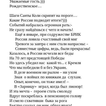
Уважаемые гость.)))
Рождественское…
Шаги Санты Коли скрипят на пороге…
Какие Россия подводит итоги?)))
Событий набралась огромная рать:-
Не сразу найдёшься с чего и начать!
Ещё в январе, при содружестве БРИК
Россия ловила счастливый свой миг
Тревоги за завтра с ним стали напрасны: -
Совместные цифры, ведь, были прекрасны!
Казалось, в России исчезли все беды
На 70 лет предстоящей Победы
Но здесь убедил нас какой то... с Кремля
Что мы победили б и без Украин.
В деле военном ни рылом – ни ухом
Зная о войнах по книжкам да слухам.
Опыт, конечно, он тоже имел! –
В «Зарницу» играл, когда был пионэр!
И эта мечта - героем стать смолоду
Вдруг поскреблась в пенсионную голову
И смело схвативши быка за рога
Быстро создал он нам образ врага!