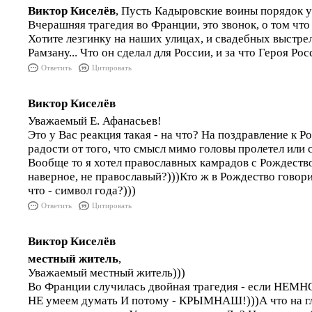
Виктор Киселёв
, Пусть Кадыровские воины порядок у 
Вчерашняя трагедия во Франции, это звонок, о том что
Хотите лезгинку на наших улицах, и свадебных выстре
Рамзану... Что он сделал для России, и за что Героя Рос
Ответить
Цитировать
Виктор Киселёв
Уважаемый Е. Афанасьев!
Это у Вас реакция такая - на что? На поздравление к Р
радости от того, что смысл мимо головы пролетел или
Вообще то я хотел православных камрадов с Рождество
наверное, не православый?)))Кто ж в Рождество говорит
что - символ года?)))
Ответить
Цитировать
Виктор Киселёв
местный житель
,
Уважаемый местный житель)))
Во Франции случилась двойная трагедия - если НЕМН
НЕ умеем думать И потому - КРЫМНАШ!)))А что на гл