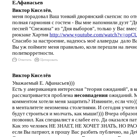
Е.Афанасьев
Виктор Киселёв
,
меня порадовал Ваш тонкий дворянский скепсис по от
полная гармония с гостем - Вы мне напомнили дуэт "Дв
песней "Снежина" из "Дня выборов", только у Вас вмес
рюкзаке Хартия
http://www.youtube.com/watch?v=opCU
Спасибо за настроение, надеюсь моё алаверды дало В
Вы уж поймите меня правильно, коли перешли на лично
политкорретности.
Ответить
Цитировать
Виктор Киселёв
Уважаемый Е. Афанасьев)))
Есть у американцев интересная "теория ожиданий", в 
рассматривается проблема
несовпадения
ожиданий. М
комментом хотели меня защитить? Извините, если что)
в менталитете неизменна столетиями. И сегодня учителя
будут строиться и молчать, как мыши!))) Вчера образ
позвонил. Как специалист я слабее его. Да оказался па
Как это человек НЕ ЗНАЕТ, НЕ ХОЧЕТ ЗНАТЬ, НО РА
если Вы патриот, я прошу Вас разбить публично, на Д