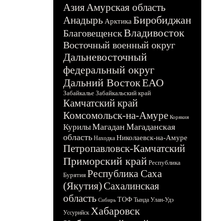
Азия
Амурская область
Биробиджан
Анадырь
Арктика
Владивосток
Благовещенск
Восточный военный округ
Дальневосточный
федеральный округ
Дальний Восток
ЕАО
Забайкалье
Забайкальский край
Камчатский край
Комсомольск-на-Амуре
Корякия
Магадан
Магаданская
Курилы
область
Николаевск-на-Амуре
Находка
Петропавловск-Камчатский
Приморский край
Республика
Республика Саха
Бурятия
(Якутия)
Сахалинская
область
ТОФ
Тында
Улан-Удэ
Сибирь
Хабаровск
Уссурийск