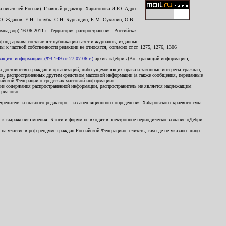
 писателей России). Главный редактор: Харитонова И.Ю. Адрес
Ю. Жданов, Е.Н. Голубь, С.Н. Бурындин, Б.М. Сухинин, О.В.
надзор) 16.06.2011 г. Территория распространения: Российская
й фонд архива составляют публикации газет и журналов, изданные
к частной собственности редакции не относятся, согласно ст.ст. 1275, 1276, 1306
щите информации» (ФЗ-149 от 27.07.06 г.)
архив «Дебри-ДВ», хранящий информацию,
ь и достоинство граждан и организаций, либо ущемляющих права и законные интересы граждан,
ов, распространенных другим средством массовой информации (а также сообщения, переданные
сийской Федерации о средствах массовой информации».
из содержания распространенной информации, распространитель не является надлежащим
ериалов».
редителя и главного редактор», - из апелляционного определения Хабаровского краевого суда
ны к выражению мнения. Блоги и форум не входят в электронное периодическое издание «Дебри-
а участие в референдуме граждан Российской Федерации»; считать, там где не указано: лицо