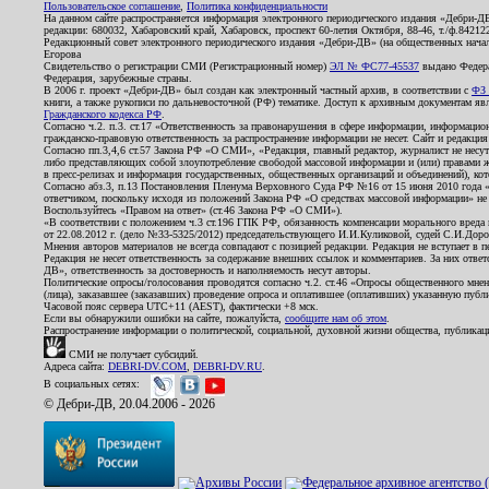
Пользовательское соглашение
,
Политика конфиденциальности
На данном сайте распространяется информация электронного периодического издания «Дебри-Д
редакции: 680032, Хабаровский край, Хабаровск, проспект 60-летия Октября, 88-46, т./ф.8421
Редакционный совет электронного периодического издания «Дебри-ДВ» (на общественных нач
Егорова
Свидетельство о регистрации СМИ (Регистрационный номер)
ЭЛ № ФС77-45537
выдано Федера
Федерация, зарубежные страны.
В 2006 г. проект «Дебри-ДВ» был создан как электронный частный архив, в соответствии с
ФЗ 
книги, а также рукописи по дальневосточной (РФ) тематике. Доступ к архивным документам явля
Гражданского кодекса РФ
.
Согласно ч.2. п.3. ст.17 «Ответственность за правонарушения в сфере информации, информац
гражданско-правовую ответственность за распространение информации не несет. Сайт и редакци
Согласно пп.3,4,6 ст.57 Закона РФ «О СМИ», «Редакция, главный редактор, журналист не несут
либо представляющих собой злоупотребление свободой массовой информации и (или) правами ж
в пресс-релизах и информация государственных, общественных организаций и объединений), кот
Согласно абз.3, п.13 Постановления Пленума Верховного Суда РФ №16 от 15 июня 2010 года 
ответчиком, поскольку исходя из положений Закона РФ «О средствах массовой информации» не 
Воспользуйтесь «Правом на ответ» (ст.46 Закона РФ «О СМИ»).
«В соответствии с положением ч.3 ст.196 ГПК РФ, обязанность компенсации морального вреда п
от 22.08.2012 г. (дело №33-5325/2012) председательствующего И.И.Куликовой, судей С.И.Дор
Мнения авторов материалов не всегда совпадают с позицией редакции. Редакция не вступает в п
Редакция не несет ответственность за содержание внешних ссылок и комментариев. За них отве
ДВ», ответственность за достоверность и наполняемость несут авторы.
Политические опросы/голосования проводятся согласно ч.2. ст.46 «Опросы общественного мнени
(лица), заказавшее (заказавших) проведение опроса и оплатившее (оплативших) указанную публик
Часовой пояс сервера UTC+11 (AEST), фактически +8 мск.
Если вы обнаружили ошибки на сайте, пожалуйста,
сообщите нам об этом
.
Распространение информации о политической, социальной, духовной жизни общества, публикац
СМИ не получает субсидий.
Адреса сайта:
DEBRI-DV.COM
,
DEBRI-DV.RU
.
В социальных сетях:
© Дебри-ДВ, 20.04.2006 - 2026