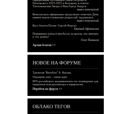
Официальные публикации Павла Петровича
Попельского 2023-2025 в Болгарии, в газетах
Тихоокеанская Звезда и Наш Город Амурск
павел попельский
Комсомольск официально продолжает отмечать День
памяти жертв сталинских репрессий: задумаемся...
павел попельский
Кого боится Путин: Сергей Фургал
Евгений Афанасьев
Повышение платы в автобусах за проезд: кто виноват,
и что делать?
Олег Паньков
Архив блогов >>
НОВОЕ НА ФОРУМЕ
Трилогия "Китобои" А. Вахова.
Охранник спит - смена идёт
80% российского медиаконтента это телевидение для
пациентов психдиспансера и наркологии.
Перейти на форум >>
ОБЛАКО ТЕГОВ