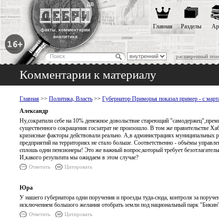
Главная
Разделы
Ар
расширенный пои
Комментарии к материалу
Главная
>>
Политика, Власть
>>
Губернатор Приморья показал пример - с марта
Александр
Ну,сократили себе на 10% денежное довольствие стареющий "самодержец",премье
существенного сокращения госзатрат не произошло. В том же правительстве Х
кризисные факторы действовали реально. А,в администрациях муниципальных ра
предприятий на территориях не стало больше. Соответственно - объёмы управл
сплошь одни пенсионеры! Это же важный вопрос,который требует безотлагательн
И,какого результата мы ожидаем в этом случае?
Ответить
Цитировать
Юра
У нашего губернатора одни поручения и проезды туда-сюда, контроля за поручени
исключением большого желания отобрать земли под национальный парк "Бикин" 
Ответить
Цитировать