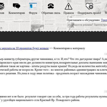
хив
Комментарии
Форум
Обратная связь
Правила
Поддержать проект
М
Приглашаем к обсуждению:
Трил
Надоела реклама? Зарегистри
ск
 зарплата на 10 процентов будет меньше
>> Комментарии к материалу
11
р-министр,губернаторы,другие чиновники, и т.п. И,что? Что это даст,кроме пиара? А,н
абаровского края ввели две должности министров,поощрительные доплаты нынешним ми
йонов такая же картина - штаты раздуты выше крыши! Но,ведь ни количества жителей,
енческой работы не возросли. Кроме того - во многих районных администрациях на клю
ого решения. Но,пока в ходу иная политика - продлевать возраст нахождения чиновник
11
ями нет и не было. результат говорит сам за себя, за три года работы результаты нулевы
у удэгейцев национального села Красный Яр. Пожарского района.