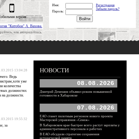
Имя:
Регистрация
Забыли пароль?
Пароль:
обильная версия
огия "Китобои" А. Вахова.
руйтесь, или авторизуйтесь.
НОВОСТИ
.03.2015 13:04:28
ичего. Ведь
нистрам,хотя уже
08.08.2026
ни количества
чевых должностях
Дмитрий Демешин объявил режим повышенной
а на должности.
готовности в Хабаровске
07.08.2026
ЕАО станет пилотным регионом нового проекта
.03.2015 19:55:32
Мастерской управления «Сенеж»
е, за
В Хабаровском крае быстрее всего растут зарплаты у
административного персонала и рабочих
В ЕАО обсудили стратегию сохранения
исторической памяти