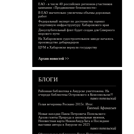
ЕАО - в числе 40 российских регионов-участников
кампании «Продвижение безопасности»
В ЕАО значительно увеличены объемы дорожных
работ
Федеральный эксперт по достоинству оценил
спортивную инфраструктуру Хабаровского края
Дноуглубительный флот будет создан для Северного
морского пути
На Хабаровском судостроительном заводе началось
производство дебаркадеров
ЦУМ в Хабаровске вернули государству
Архив новостей >>
БЛОГИ
Районная библиотека в Амурске уничтожена. На
очереди библиотека Островского в Комсомольске?!
павел попельский
Голая вечеринка Роснано 2015г. Итог.
Евгений Афанасьев
Новые находки Павла Петровича Попельского:
Архив газеты Природа и аномальные явления,
Неизвестная карта НижнеАмурЛага и Последние
выставки автора в Амурске по 2025
павел попельский