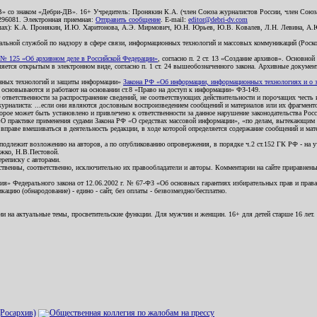
В» со знаком «Дебри-ДВ». 16+ Учредитель: Пронякин К.А. (член Союза журналистов России, член Союза
2296081. Электронная приемная:
Отправить сообщение
. E-mail:
editor@debri-dv.com
алах): К.А. Пронякин, И.Ю. Харитонова, А.Э. Мирмович, Ю.Н. Юрьев, Ю.В. Ковалев, Л.Н. Левина, А.
льной службой по надзору в сфере связи, информационных технологий и массовых коммуникаций (Роском
№ 125 «Об архивном деле в Российской Федерации»
, согласно п. 2 ст. 13 «Создание архивов». Основно
ется открытым в электронном виде, согласно п. 1 ст. 24 вышеобозначенного закона. Архивные документы 
ионных технологий и защиты информации»
Закона РФ «Об информации, информационных технологиях и о за
я основываются и работают на основании ст.8 «Право на доступ к информации» ФЗ-149.
 ответственности за распространение сведений, не соответствующих действительности и порочащих чест
урналиста: ...если они являются дословным воспроизведением сообщений и материалов или их фрагмент
орое может быть установлено и привлечено к ответственности за данное нарушение законодательства Рос
«О практике применения судами Закона РФ «О средствах массовой информации», «по делам, вытекающим 
вправе вмешиваться в деятельность редакции, в ходе которой определяется содержание сообщений и мат
одлежит возложению на авторов, а по опубликованию опровержения, в порядке ч.2 ст.152 ГК РФ - на уч
ожко, Н.В.Пестовой.
ереписку с авторами.
тственны, соответственно, исключительно их правообладатели и авторы. Комментарии на сайте приравне
я» Федерального закона от 12.06.2002 г. № 67-ФЗ «Об основных гарантиях избирательных прав и права н
ацию (обнародование) - едино - сайт, без оплаты - безвозмездно/бесплатно.
ии на актуальные темы, просветительские функции. Для мужчин и женщин. 16+ для детей старше 16 лет.