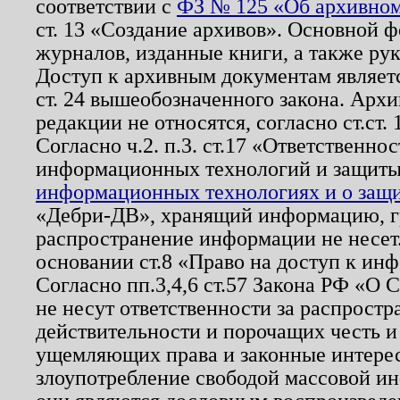
соответствии с
ФЗ № 125 «Об архивном
ст. 13 «Создание архивов». Основной ф
журналов, изданные книги, а также ру
Доступ к архивным документам являетс
ст. 24 вышеобозначенного закона. Арх
редакции не относятся, согласно ст.ст. 
Согласно ч.2. п.3. ст.17 «Ответственн
информационных технологий и защит
информационных технологиях и о защит
«Дебри-ДВ», хранящий информацию, гр
распространение информации не несет.
основании ст.8 «Право на доступ к ин
Согласно пп.3,4,6 ст.57 Закона РФ «О
не несут ответственности за распрост
действительности и порочащих честь и
ущемляющих права и законные интере
злоупотребление свободой массовой ин