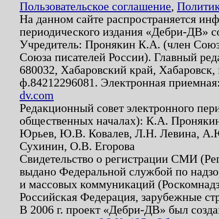
Пользовательское соглашение
,
Политик
На данном сайте распространяется ин
периодического издания «Дебри-ДВ» с
Учредитель: Пронякин К.А. (член Союз
Союза писателей России). Главный ред
680032, Хабаровский край, Хабаровск, п
ф.84212296081. Электронная приемная
dv.com
Редакционный совет электронного пер
общественных началах): К.А. Проняки
Юрьев, Ю.В. Ковалев, Л.Н. Левина, А.
Сухинин, О.В. Егорова
Свидетельство о регистрации СМИ (Р
выдано Федеральной службой по надзо
и массовых коммуникаций (Роскомнадзо
Российская Федерация, зарубежные ст
В 2006 г. проект «Дебри-ДВ» был созда