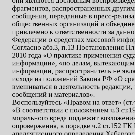
они являются дословным воспроизведе
фрагментов, распространенных другим
сообщения, переданные в пресс-релиза
общественных организаций и объединен
привлечено к ответственности за данн
Федерации о средствах массовой инфо
Согласно абз.3, п.13 Постановления П
2010 года «О практике применения суд
информации», «по делам, вытекающим
информации, распространитель не явл
исходя из положений Закона РФ «О ср
вмешиваться в деятельность редакции, 
сообщений и материалов».
Воспользуйтесь «Правом на ответ» (ст
«В соответствии с положением ч.3 ст.
морального вреда подлежит возложению
опровержения, в порядке ч.2 ст.152 ГК 
апелляционного определения Хабаровско