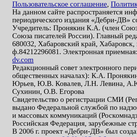
Пользовательское соглашение
,
Политик
На данном сайте распространяется ин
периодического издания «Дебри-ДВ» с
Учредитель: Пронякин К.А. (член Союз
Союза писателей России). Главный ред
680032, Хабаровский край, Хабаровск, п
ф.84212296081. Электронная приемная
dv.com
Редакционный совет электронного пер
общественных началах): К.А. Проняки
Юрьев, Ю.В. Ковалев, Л.Н. Левина, А.
Сухинин, О.В. Егорова
Свидетельство о регистрации СМИ (Р
выдано Федеральной службой по надзо
и массовых коммуникаций (Роскомнадзо
Российская Федерация, зарубежные ст
В 2006 г. проект «Дебри-ДВ» был созда