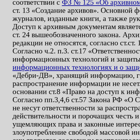
соответствии с
ФЗ № 125 «Об архивном
ст. 13 «Создание архивов». Основной ф
журналов, изданные книги, а также ру
Доступ к архивным документам являетс
ст. 24 вышеобозначенного закона. Арх
редакции не относятся, согласно ст.ст. 
Согласно ч.2. п.3. ст.17 «Ответственн
информационных технологий и защит
информационных технологиях и о защит
«Дебри-ДВ», хранящий информацию, гр
распространение информации не несет.
основании ст.8 «Право на доступ к ин
Согласно пп.3,4,6 ст.57 Закона РФ «О
не несут ответственности за распрост
действительности и порочащих честь и
ущемляющих права и законные интере
злоупотребление свободой массовой ин