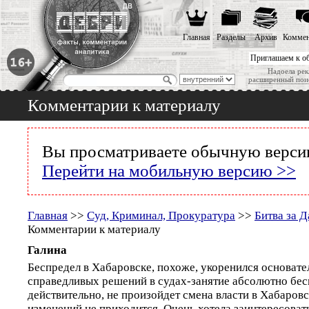
Главная
Разделы
Архив
Коммен
Приглашаем к о
Надоела рек
расширенный пои
Комментарии к материалу
Вы просматриваете обычную версию
Перейти на мобильную версию >>
Главная
>>
Суд, Криминал, Прокуратура
>>
Битва за 
Комментарии к материалу
Галина
Беспредел в Хабаровске, похоже, укоренился основат
справедливых решений в судах-занятие абсолютно бес
действительно, не произойдет смена власти в Хабаровс
изменений не приходится. Очень хотела заинтересоват