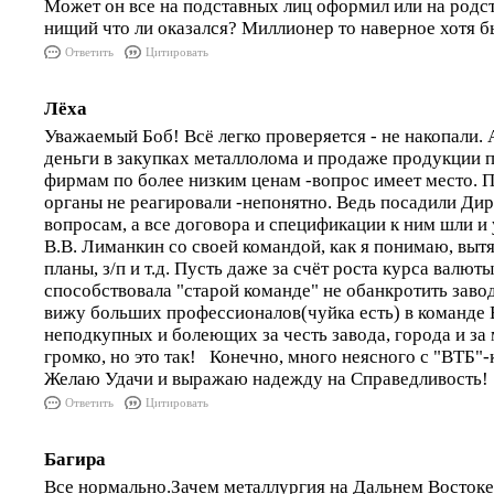
Может он все на подставных лиц оформил или на родс
нищий что ли оказался? Миллионер то наверное хотя б
Ответить
Цитировать
Лёха
Уважаемый Боб! Всё легко проверяется - не накопали. 
деньги в закупках металлолома и продаже продукции 
фирмам по более низким ценам -вопрос имеет место. 
органы не реагировали -непонятно. Ведь посадили Ди
вопросам, а все договора и спецификации к ним шли и 
В.В. Лиманкин со своей командой, как я понимаю, выт
планы, з/п и т.д. Пусть даже за счёт роста курса валюты
способствовала "старой команде" не обанкротить заво
вижу больших профессионалов(чуйка есть) в команде 
неподкупных и болеющих за честь завода, города и за
громко, но это так! Конечно, много неясного с "ВТБ"-
Желаю Удачи и выражаю надежду на Справедливость! 
Ответить
Цитировать
Багира
Все нормально.Зачем металлургия на Дальнем Востоке