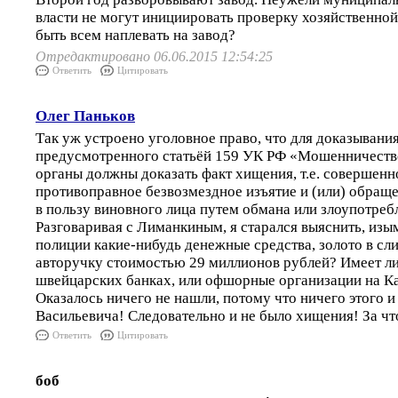
власти не могут инициировать проверку хозяйственно
быть всем наплевать на завод?
Отредактировано 06.06.2015 12:54:25
Ответить
Цитировать
Олег Паньков
Так уж устроено уголовное право, что для доказывани
предусмотренного статьёй 159 УК РФ «Мошенничеств
органы должны доказать факт хищения, т.е. совершенн
противоправное безвозмездное изъятие и (или) обращ
в пользу виновного лица путем обмана или злоупотреб
Разговаривая с Лиманкиным, я старался выяснить, изы
полиции какие-нибудь денежные средства, золото в сли
авторучку стоимостью 29 миллионов рублей? Имеет ли
швейцарских банках, или офшорные организации на К
Оказалось ничего не нашли, потому что ничего этого 
Васильевича! Следовательно и не было хищения! За чт
Ответить
Цитировать
боб