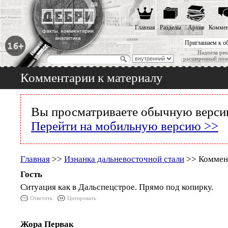
Главная
Разделы
Архив
Коммен
Приглашаем к о
Надоела рек
расширенный пои
Комментарии к материалу
Вы просматриваете обычную версию
Перейти на мобильную версию >>
Главная
>>
Изнанка дальневосточной стали
>> Коммент
Гость
Ситуация как в Дальспецстрое. Прямо под копирку.
Ответить
Цитировать
Жора Первак