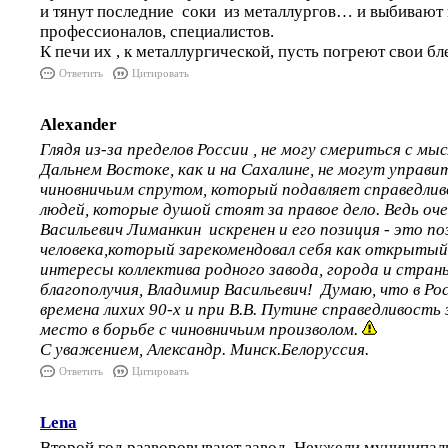
и тянут последние соки из металлургов… и выбивают 
профессионалов, специалистов.
К печи их , к металлургической, пусть погреют свои бл
Ответить
Цитировать
Alexander
Глядя из-за пределов России , не могу смериться с мы
Дальнем Востоке, как и на Сахалине, не могут управи
чиновничьим спрутом, который подавляет справедлив
людей, которые душой стоят за правое дело. Ведь оч
Васильевич Лиманкин искренен и его позиция - это по
человека,который зарекомендовал себя как открыты
интересы коллектива родного завода, города и страны
благополучия, Владимир Васильевич! Думаю, что в Ро
времена лихих 90-х и при В.В. Путине справедливост
место в борьбе с чиновничьим произволом.
С уважением, Александр. Минск.Белоруссия.
Ответить
Цитировать
Lena
Второй год разворовывают завод. Неужели муниципал