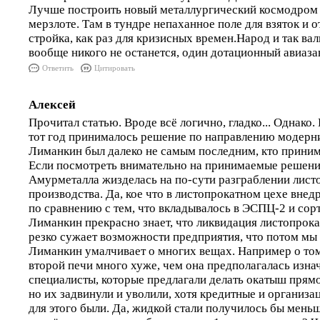
Лучше построить новый металлургический космодром 
мерзлоте. Там в тундре непаханное поле для взяток и 
стройка, как раз для кризисных времен.Народ и так вал
вообще никого не останется, один дотационный авиаза
Ответить
Цитировать
Алексей
Прочитал статью. Вроде всё логично, гладко... Однако.
тот год принималось решение по направлению модерни
Лиманкин был далеко не самым последним, кто принима
Если посмотреть внимательно на принимаемые решени
Амурметалла жизделась на по-сути разграблении лист
производства. Да, кое что в листопрокатном цехе внедр
по сравнению с тем, что вкладывалось в ЭСПЦ-2 и сор
Лиманкин прекрасно знает, что ликвидация листопрок
резко сужает возможности предприятия, что потом мы 
Лиманкин умалчивает о многих вещах. Например о том
второй печи много хуже, чем она предполагалась изна
специалисты, которые предлагали делать окатыш прямо
но их задвинули и уволили, хотя кредитные и организ
для этого были. Да, жидкой стали получилось бы меньше