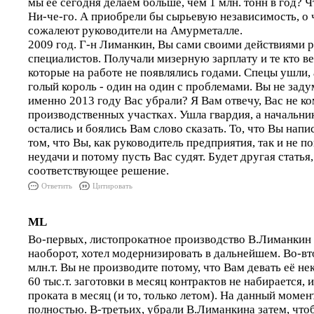
мы её сегодня делаем больше, чем 1 млн. тонн в год? 
Ни-че-го. А приобрели бы сырьевую независимость, о 
сожалеют руководители на Амурметалле.
2009 год. Г-н Лиманкин, Вы сами своими действиями 
специалистов. Получали мизерную зарплату и те кто ве
которые на работе не появлялись годами. Спецы ушли, 
голый король - один на один с проблемами. Вы не заду
именно 2013 году Вас убрали? Я Вам отвечу, Вас не к
производственных участках. Ушла гвардия, а начальн
остались и боялись Вам слово сказать. То, что Вы напис
том, что Вы, как руководитель предприятия, так и не 
неудачи и потому пусть Вас судят. Будет другая статья,
соответствующее решение.
Ответить
Цитировать
ML
Во-первых, листопрокатное производство В.Лиманкин н
наоборот, хотел модернизировать в дальнейшем. Во-вт
млн.т. Вы не производите потому, что Вам девать её нек
60 тыс.т. заготовки в месяц контрактов не набирается, 
проката в месяц (и то, только летом). На данный момен
полностью. В-третьих, убрали В.Лиманкина затем, чтоб