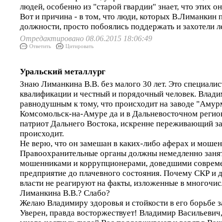
людей, особенно из "старой гвардии" знает, что этих он
Вот и причина - в том, что люди, которых В.Лиманкин 
должности, просто побоялись поддержать и захотели ле
Отредактировано 08.06.2015 18:06:49
Ответить
Цитировать
Уральский металлург
Знаю Лиманкина В.В. без малого 30 лет. Это специали
квалификации и честный и порядочный человек. Влади
равнодушным к тому, что происходит на заводе "Амурм
Комсомольск-на-Амуре да и в Дальневосточном регио
патриот Дальнего Востока, искренне переживающий за 
происходит.
Не верю, что он замешан в каких-либо аферах и мошен
Правоохранительные органы должны немедленно заня
мошенниками и коррупционерами, доведшими совреме
предприятие до плачевного состояния. Почему СКР и 
власти не реагируют на факты, изложенные в многочи
Лиманкина В.В.? Слабо?
Желаю Владимиру здоровья и стойкости в его борьбе з
Уверен, правда восторжествует! Владимир Васильевич,