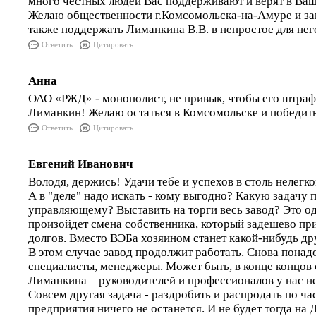
много честных людей Вас поддерживают и верят в Ва
Желаю общественности г.Комсомольска-на-Амуре и за
также поддержать Лиманкина В.В. в непростое для нег
Ответить
Цитировать
Анна
ОАО «РЖД» - монополист, не привык, чтобы его штрафо
Лиманкин! Желаю остаться в Комсомольске и победить
Ответить
Цитировать
Евгений Иванович
Володя, держись! Удачи тебе и успехов в столь нелегко
А в "деле" надо искать - кому выгодно? Какую задачу
управляющему? Выставить на торги весь завод? Это одн
произойдет смена собственника, который задешево при
долгов. Вместо ВЭБа хозяином станет какой-нибудь дру
В этом случае завод продолжит работать. Снова понад
специалисты, менеджеры. Может быть, в конце концов 
Лиманкина – руководителей и профессионалов у нас не
Совсем другая задача - раздробить и распродать по час
предприятия ничего не останется. И не будет тогда на