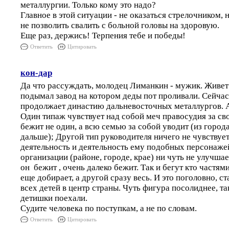
металлургии. Только кому это надо?
Главное в этой ситуации - не оказаться стрелочником, 
не позволить свалить с больной головы на здоровую.
Еще раз, держись! Терпения тебе и победы!
Ответить
Цитировать
кон-дар
Да что рассуждать, молодец Лиманкин - мужик. Живет 
подымал завод на котором деды пот проливали. Сейчас 
продолжает династию дальневосточных металлургов. А
Один типаж чувствует над собой меч правосудия за сво
бежит не один, а всю семью за собой уводит (из город
дальше); Другой тип руководителя ничего не чувствует,
деятельность и деятельность ему подобных персонаж
организации (районе, городе, крае) ни чуть не улучшает
он бежит , очень далеко бежит. Так и бегут кто частям
еще добирает, а другой сразу весь. И это поголовно, с
всех детей в центр страны. Чуть фигура посолиднее, та
детишки поехали.
Судите человека по поступкам, а не по словам.
Ответить
Цитировать