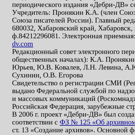
периодического издания «Дебри-ДВ» с
Учредитель: Пронякин К.А. (член Союз
Союза писателей России). Главный ред
680032, Хабаровский край, Хабаровск, п
ф.84212296081. Электронная приемная
dv.com
Редакционный совет электронного пер
общественных началах): К.А. Проняки
Юрьев, Ю.В. Ковалев, Л.Н. Левина, А.
Сухинин, О.В. Егорова
Свидетельство о регистрации СМИ (Р
выдано Федеральной службой по надзо
и массовых коммуникаций (Роскомнадзо
Российская Федерация, зарубежные ст
В 2006 г. проект «Дебри-ДВ» был созда
соответствии с
ФЗ № 125 «Об архивном
ст. 13 «Создание архивов». Основной ф