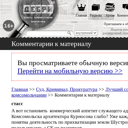
Главная
Разделы
Архив
Коммен
Приглашаем к о
Надоела рек
расширенный пои
Комментарии к материалу
Вы просматриваете обычную версию
Перейти на мобильную версию >>
Главная
>>
Суд, Криминал, Прокуратура
>>
Лучший со
комсомольчанин
>> Комментарии к материалу
стасс
А вот остановить коммерческий аппетит служащего а
Комсомольска архитектора Курносова слабо? Уже ка
понятна деятельность по прихватизации земли Шустро
подельниками, а СК не реагирует.